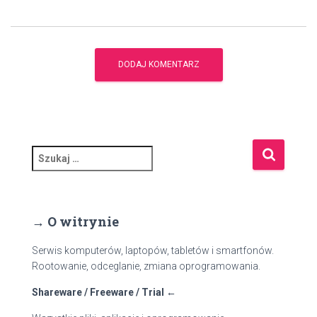
S
z
u
k
a
→ O witrynie
j
:
Serwis komputerów, laptopów, tabletów i smartfonów.
Rootowanie, odceglanie, zmiana oprogramowania.
Shareware / Freeware / Trial ←