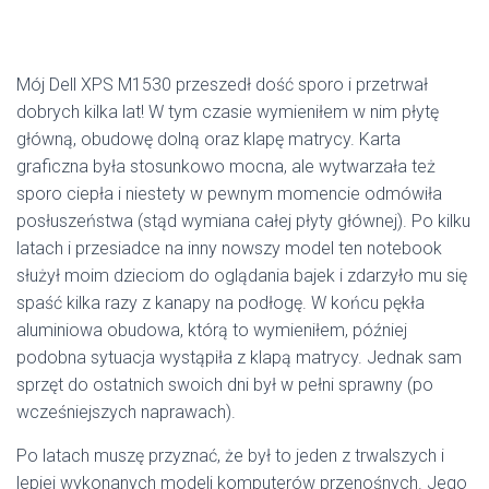
Mój Dell XPS M1530 przeszedł dość sporo i przetrwał
dobrych kilka lat! W tym czasie wymieniłem w nim płytę
główną, obudowę dolną oraz klapę matrycy. Karta
graficzna była stosunkowo mocna, ale wytwarzała też
sporo ciepła i niestety w pewnym momencie odmówiła
posłuszeństwa (stąd wymiana całej płyty głównej). Po kilku
latach i przesiadce na inny nowszy model ten notebook
służył moim dzieciom do oglądania bajek i zdarzyło mu się
spaść kilka razy z kanapy na podłogę. W końcu pękła
aluminiowa obudowa, którą to wymieniłem, później
podobna sytuacja wystąpiła z klapą matrycy. Jednak sam
sprzęt do ostatnich swoich dni był w pełni sprawny (po
wcześniejszych naprawach).
Po latach muszę przyznać, że był to jeden z trwalszych i
lepiej wykonanych modeli komputerów przenośnych. Jego