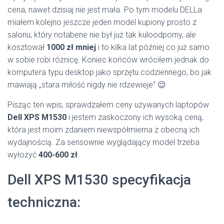
cena, nawet dzisiaj nie jest mała. Po tym modelu DELLa
miałem kolejno jeszcze jeden model kupiony prosto z
salonu, który notabene nie był już tak kuloodporny, ale
kosztował
1000 zł mniej
i to kilka lat później co już samo
w sobie robi różnicę. Koniec końców wróciłem jednak do
komputera typu desktop jako sprzętu codziennego, bo jak
mawiają „stara miłość nigdy nie rdzewieje” 😉
Pisząc ten wpis, sprawdzałem ceny używanych laptopów
Dell XPS M1530
i jestem zaskoczony ich wysoką ceną,
która jest moim zdaniem niewspółmierna z obecną ich
wydajnością. Za sensownie wyglądający model trzeba
wyłożyć
400-600 zł
.
Dell XPS M1530 specyfikacja
techniczna: