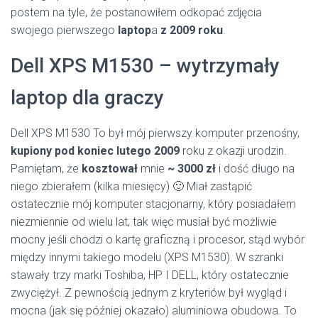
postem na tyle, że postanowiłem odkopać zdjęcia
swojego pierwszego
laptop
a
z 2009 roku
.
Dell XPS M1530 – wytrzymały
laptop dla graczy
Dell XPS M1530 To był mój pierwszy komputer przenośny,
kupiony pod koniec lutego 2009
roku z okazji urodzin.
Pamiętam, że
kosztował
mnie
~
3000 zł
i dość długo na
niego zbierałem (kilka miesięcy) 🙂 Miał zastąpić
ostatecznie mój komputer stacjonarny, który posiadałem
niezmiennie od wielu lat, tak więc musiał być możliwie
mocny jeśli chodzi o kartę graficzną i procesor, stąd wybór
między innymi takiego modelu (XPS M1530). W szranki
stawały trzy marki Toshiba, HP I DELL, który ostatecznie
zwyciężył. Z pewnością jednym z kryteriów był wygląd i
mocna (jak się później okazało) aluminiowa obudowa. To