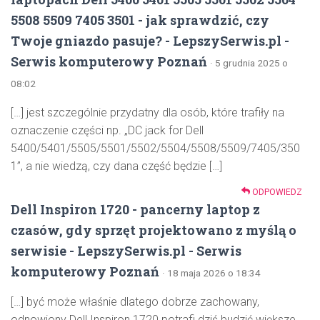
5508 5509 7405 3501 - jak sprawdzić, czy
Twoje gniazdo pasuje? - LepszySerwis.pl -
Serwis komputerowy Poznań
· 5 grudnia 2025 o
08:02
[…] jest szczególnie przydatny dla osób, które trafiły na
oznaczenie części np. „DC jack for Dell
5400/5401/5505/5501/5502/5504/5508/5509/7405/350
1”, a nie wiedzą, czy dana część będzie […]
ODPOWIEDZ
Dell Inspiron 1720 - pancerny laptop z
czasów, gdy sprzęt projektowano z myślą o
serwisie - LepszySerwis.pl - Serwis
komputerowy Poznań
· 18 maja 2026 o 18:34
[…] być może właśnie dlatego dobrze zachowany,
odnowiony Dell Inspiron 1720 potrafi dziś budzić większe