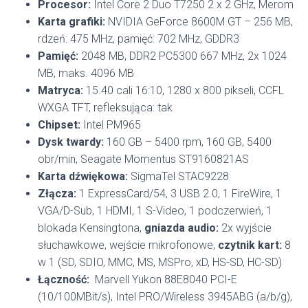
Procesor:
Intel Core 2 Duo T7250 2 x 2 GHz, Merom
Karta grafiki:
NVIDIA GeForce 8600M GT – 256 MB,
rdzeń: 475 MHz, pamięć: 702 MHz, GDDR3
Pamięć:
2048 MB, DDR2 PC5300 667 MHz, 2x 1024
MB, maks. 4096 MB
Matryca:
15.40 cali 16:10, 1280 x 800 pikseli, CCFL
WXGA TFT, refleksująca: tak
Chipset:
Intel PM965
Dysk twardy:
160 GB – 5400 rpm, 160 GB, 5400
obr/min, Seagate Momentus ST9160821AS
Karta dźwiękowa:
SigmaTel STAC9228
Złącza:
1 ExpressCard/54, 3 USB 2.0, 1 FireWire, 1
VGA/D-Sub, 1 HDMI, 1 S-Video, 1 podczerwień, 1
blokada Kensingtona,
gniazda audio:
2x wyjście
słuchawkowe, wejście mikrofonowe,
czytnik kart:
8
w 1 (SD, SDIO, MMC, MS, MSPro, xD, HS-SD, HC-SD)
Łączność:
Marvell Yukon 88E8040 PCI-E
(10/100MBit/s), Intel PRO/Wireless 3945ABG (a/b/g),