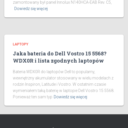
zamontowany był panel Innolux N140HCA-EAB Rev. C5,
Dowiedz się więcej
LAPTOPY
Jaka bateria do Dell Vostro 15 5568?
WDX0R i lista zgodnych laptopów
Bateria WDX0R do laptopów Dell to popularny,
wewnętrzny akumulator stosowany w wielu modelach z
rodzin Inspiron, Latitude i Vostro. W ostatnim czasie
wymieniałem taką baterię w laptopie Dell Vostro 15 5568.
Ponieważ ten sam typ
Dowiedz się więcej