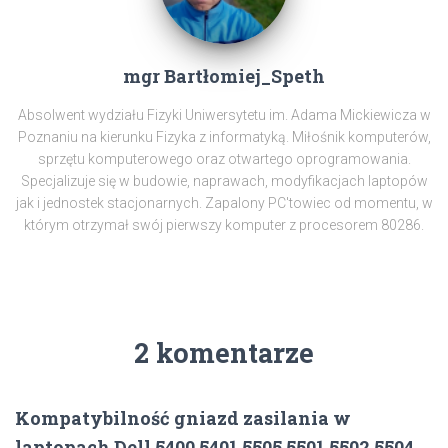
mgr Bartłomiej_Speth
Absolwent wydziału Fizyki Uniwersytetu im. Adama Mickiewicza w
Poznaniu na kierunku Fizyka z informatyką. Miłośnik komputerów,
sprzętu komputerowego oraz otwartego oprogramowania.
Specjalizuje się w budowie, naprawach, modyfikacjach laptopów
jak i jednostek stacjonarnych. Zapalony PC'towiec od momentu, w
którym otrzymał swój pierwszy komputer z procesorem 80286.
2 komentarze
Kompatybilność gniazd zasilania w
laptopach Dell 5400 5401 5505 5501 5502 5504