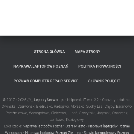
STRONA GŁÓWNA
MAPA STRONY
NAPRAWA LAPTOPÓW POZNAŃ
POLITYKA PRYWATNOŚCI
POZNAŃ COMPUTER REPAIR SERVICE
SŁOWNIK POJĘĆ IT
©
2017 • 2026 //\_
LepszySerwis . pl
- Helpdesk
IT
wer. 3.2 • Obszary działania:
Owińska, Czerwonak, Biedrusko, Radojewo, Morasko, Suchy Las, Chyby, Baranowo,
Przeźmierowo, Wysogotowo, Skórzewo, Luboń, Szczytniki, Jaryszki, Swarzędz,
Janikowo, Koziegłowy.
Lokalizacje:
Naprawa laptopów Poznań Stare Miasto
•
Naprawa laptopów Poznań
Winogrady
•
Naprawa laptopów Poznań Zieliniec
•
Serwis komputerowy Poznań