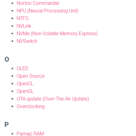
Norton Commander
NPU (Neural Processing Unit)
NTFS
NVLink
NVMe (Non-Volatile Memory Express)
NVSwitch
O
OLED
Open Source
OpenCL
OpenGL
OTA update (Over-The-Air Update)
Overclocking
P
Pamięć RAM