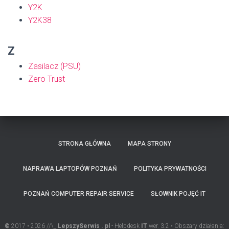
Y2K
Y2K38
Z
Zasilacz (PSU)
Zero Trust
STRONA GŁÓWNA
MAPA STRONY
NAPRAWA LAPTOPÓW POZNAŃ
POLITYKA PRYWATNOŚCI
POZNAŃ COMPUTER REPAIR SERVICE
SŁOWNIK POJĘĆ IT
©
2017 • 2026 //\_
LepszySerwis . pl
- Helpdesk
IT
wer. 3.2 • Obszary działania: