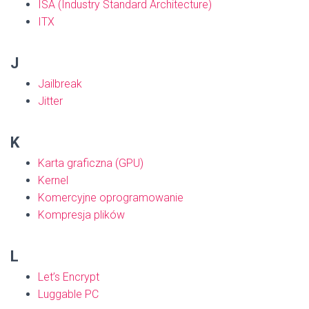
ISA (Industry Standard Architecture)
ITX
J
Jailbreak
Jitter
K
Karta graficzna (GPU)
Kernel
Komercyjne oprogramowanie
Kompresja plików
L
Let’s Encrypt
Luggable PC