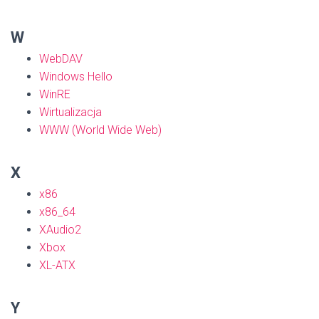
W
WebDAV
Windows Hello
WinRE
Wirtualizacja
WWW (World Wide Web)
X
x86
x86_64
XAudio2
Xbox
XL-ATX
Y