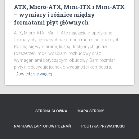
ATX, Micro-ATX, Mini-ITX i Mini-ATX
– wymiary i różnice między
formatami płyt głównych
ATX, Micro-ATX i Mini-ITX to najczęściej spotykane
formaty płyt głównych w komputerach stacjonarnych.
Różnią się wymiarami, liczbą dostępnych gniazd
rozszerzeń, możliwościami rozbudowy oraz
wymaganiami dotyczącymi obudowy. Sam rozmiar
płyty nie decyduje jednak o wydajności komputera.
Dowiedz się więcej
STRONA GŁÓWNA
MAPA STRONY
NAPRAWA LAPTOPÓW POZNAŃ
POLITYKA PRYWATNOŚCI