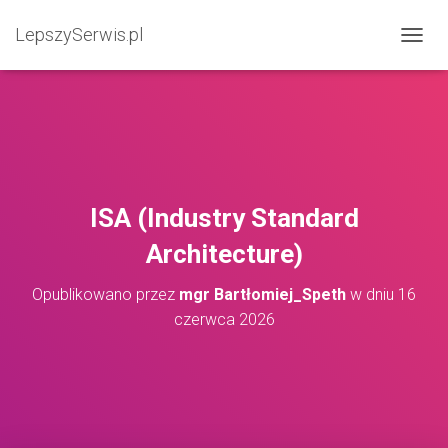
LepszySerwis.pl
PRZEŁ
ISA (Industry Standard
Architecture)
Opublikowano przez
mgr Bartłomiej_Speth
w dniu
16
czerwca 2026