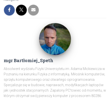
mgr Bartłomiej_Speth
Absolwent wydziału Fizyki Uniwersytetu im. Adama Mickiewicza w
Poznaniu na kierunku Fizyka z informatyką. Miłośnik komputerów,
sprzętu komputerowego oraz otwartego oprogramowania.
Specjalizuje się w budowie, naprawach, modyfikacjach laptopów
jak i jednostek stacjonarnych. Zapalony PC'towiec od momentu, w
którym otrzymał swój pierwszy komputer z procesorem 80286.