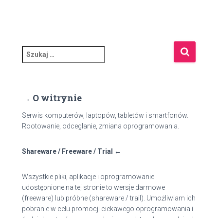
S
z
u
k
a
→ O witrynie
j
:
Serwis komputerów, laptopów, tabletów i smartfonów.
Rootowanie, odceglanie, zmiana oprogramowania.
Shareware / Freeware / Trial ←
Wszystkie pliki, aplikacje i oprogramowanie
udostępnione na tej stronie to wersje darmowe
(freeware) lub próbne (shareware / trail). Umożliwiam ich
pobranie w celu promocji ciekawego oprogramowania i