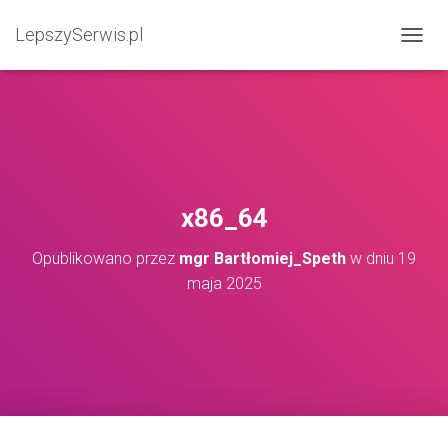
LepszySerwis.pl
PRZEŁ
x86_64
Opublikowano przez
mgr Bartłomiej_Speth
w dniu
19
maja 2025