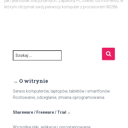
jak i jednostek stacjonarnych. Zapalony PC'towiec od momentu, w
którym otrzymał swój pierwszy komputer z procesorem 80286.
S
z
u
k
a
→ O witrynie
j
:
Serwis komputerów, laptopów, tabletów i smartfonów.
Rootowanie, odceglanie, zmiana oprogramowania.
Shareware / Freeware / Trial ←
Wszystkie pliki, aplikacje i oprogramowanie