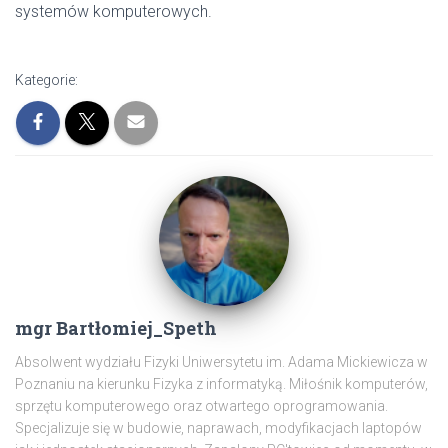
systemów komputerowych.
Kategorie:
mgr Bartłomiej_Speth
Absolwent wydziału Fizyki Uniwersytetu im. Adama Mickiewicza w
Poznaniu na kierunku Fizyka z informatyką. Miłośnik komputerów,
sprzętu komputerowego oraz otwartego oprogramowania.
Specjalizuje się w budowie, naprawach, modyfikacjach laptopów