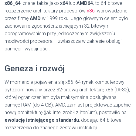
x86_64
, znane także jako
x64
lub
AMD64
, to 64-bitowe
rozszerzenie architektury procesorów
x86
, wprowadzone
przez firmę
AMD
w 1999 roku. Jego głównym celem było
zachowanie zgodności z istniejącym 32-bitowym
oprogramowaniem przy jednoczesnym zwiększeniu
możliwości procesora – zwłaszcza w zakresie obsługi
pamięci i wydajności.
Geneza i rozwój
W momencie pojawienia się x86_64 rynek komputerowy
był zdominowany przez 32-bitową architekturę x86 (IA-32),
której ograniczeniem była maksymalna obsługiwana
pamięć RAM (do 4 GB). AMD, zamiast projektować zupełnie
nową architekturę (jak Intel zrobił z Itanium), postawiło na
ewolucję istniejącego standardu
, dodając 64-bitowe
rozszerzenia do znanego zestawu instrukcji.