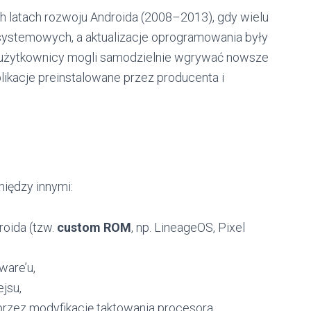
h latach rozwoju Androida (2008–2013), gdy wielu
systemowych, a aktualizacje oprogramowania były
u użytkownicy mogli samodzielnie wgrywać nowsze
likacje preinstalowane przez producenta i
między innymi:
roida (tzw.
custom ROM
, np. LineageOS, Pixel
ware’u,
ejsu,
przez modyfikację taktowania procesora