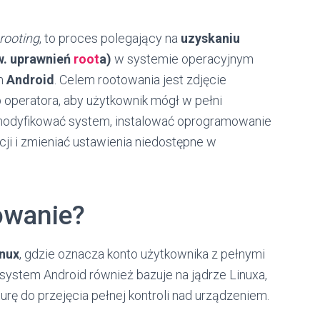
rooting
, to proces polegający na
uzyskaniu
w. uprawnień
root
a)
w systemie operacyjnym
em
Android
. Celem rootowania jest zdjęcie
 operatora, aby użytkownik mógł w pełni
 modyfikować system, instalować oprogramowanie
cji i zmieniać ustawienia niedostępne w
owanie?
inux
, gdzie oznacza konto użytkownika z pełnymi
system Android również bazuje na jądrze Linuxa,
rę do przejęcia pełnej kontroli nad urządzeniem.