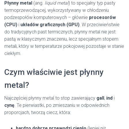
Płynny metal
(ang.
liquid metal
) to specjalny typ pasty
termoprzewodzącej, wykorzystywany w chłodzeniu
podzespołów komputerowych – głównie
procesorów
(CPU)
i
układów graficznych (GPU)
. W przeciwieństwie
do tradycyjnych past termicznych, płynny metal nie jest
pastą w klasycznym znaczeniu, lecz specjalnym stopem
metali, który w temperaturze pokojowej pozostaje w stanie
ciekłym.
Czym właściwie jest płynny
metal?
Najczęściej płynny metal to stop zawierający
gall
,
ind
i
cynę
. Te pierwiastki, po zmieszaniu w odpowiednich
proporcjach, tworzą ciecz, która:
bardzo dobrze przewodzi ciepło
(lepiej niż