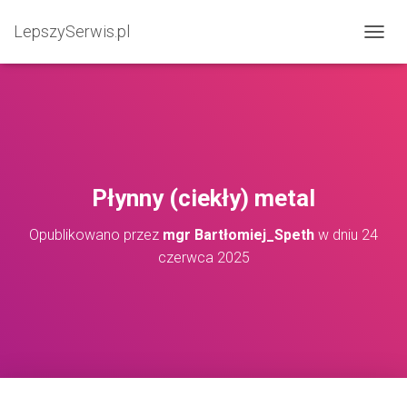
LepszySerwis.pl
PRZEŁ
Płynny (ciekły) metal
Opublikowano przez
mgr Bartłomiej_Speth
w dniu
24
czerwca 2025