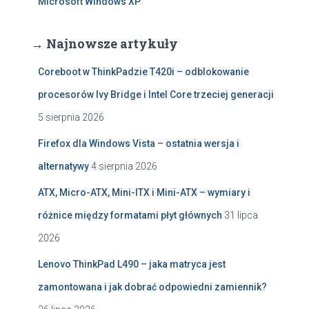
Microsoft Windows XP
→ Najnowsze artykuły
Coreboot w ThinkPadzie T420i – odblokowanie
procesorów Ivy Bridge i Intel Core trzeciej generacji
5 sierpnia 2026
Firefox dla Windows Vista – ostatnia wersja i
alternatywy
4 sierpnia 2026
ATX, Micro-ATX, Mini-ITX i Mini-ATX – wymiary i
różnice między formatami płyt głównych
31 lipca
2026
Lenovo ThinkPad L490 – jaka matryca jest
zamontowana i jak dobrać odpowiedni zamiennik?