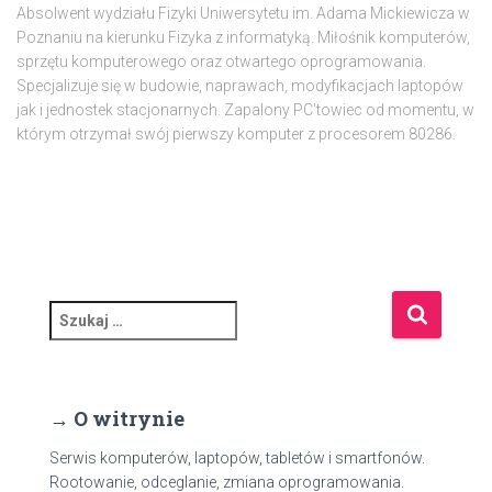
Absolwent wydziału Fizyki Uniwersytetu im. Adama Mickiewicza w
Poznaniu na kierunku Fizyka z informatyką. Miłośnik komputerów,
sprzętu komputerowego oraz otwartego oprogramowania.
Specjalizuje się w budowie, naprawach, modyfikacjach laptopów
jak i jednostek stacjonarnych. Zapalony PC'towiec od momentu, w
którym otrzymał swój pierwszy komputer z procesorem 80286.
S
z
u
k
a
→ O witrynie
j
:
Serwis komputerów, laptopów, tabletów i smartfonów.
Rootowanie, odceglanie, zmiana oprogramowania.