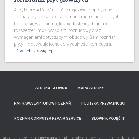
ATX, Micro-ATX i Mini-ITX to najczęściej spotykane
formaty płyt głównych w komputerach stacjonarnych.
Różnią się wymiarami, liczbą dostępnych gniazd
rozszerzeń, możliwościami rozbudowy oraz
wymaganiami dotyczącymi obudowy. Sam rozmiar
płyty nie decyduje jednak o wydajności komputera.
Dowiedz się więcej
STRONA GŁÓWNA
MAPA STRONY
NAPRAWA LAPTOPÓW POZNAŃ
POLITYKA PRYWATNOŚCI
POZNAŃ COMPUTER REPAIR SERVICE
SŁOWNIK POJĘĆ IT
©
2017 • 2026 //\_
LepszySerwis . pl
- Helpdesk
IT
wer. 3.2 • Obszary działania: