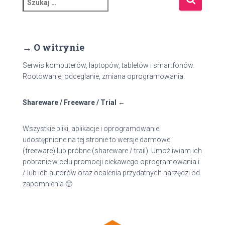
z
u
k
a
→ O witrynie
j
:
Serwis komputerów, laptopów, tabletów i smartfonów.
Rootowanie, odceglanie, zmiana oprogramowania.
Shareware / Freeware / Trial ←
Wszystkie pliki, aplikacje i oprogramowanie
udostępnione na tej stronie to wersje darmowe
(freeware) lub próbne (shareware / trail). Umożliwiam ich
pobranie w celu promocji ciekawego oprogramowania i
/ lub ich autorów oraz ocalenia przydatnych narzędzi od
zapomnienia 🙂