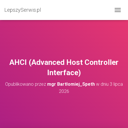
LepszySerwis.pl
PRZEŁ
AHCI (Advanced Host Controller
Interface)
Opublikowano przez
mgr Bartłomiej_Speth
w dniu
3 lipca
2026