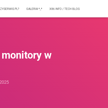
ZYSERWIS.PL?
GALERIA *_*
X86 INFO / TECH BLOG
 monitory w
 2025