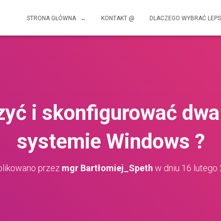
STRONA GŁÓWNA ←
KONTAKT @
DLACZEGO WYBRAĆ LEPS
zyć i skonfigurować dwa
systemie Windows ?
likowano przez
mgr Bartłomiej_Speth
w dniu
16 lutego