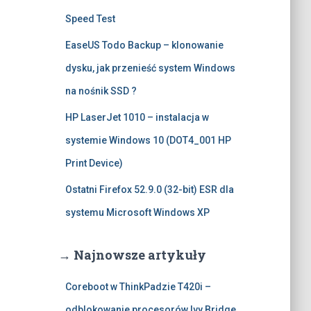
Speed Test
EaseUS Todo Backup – klonowanie
dysku, jak przenieść system Windows
na nośnik SSD ?
HP LaserJet 1010 – instalacja w
systemie Windows 10 (DOT4_001 HP
Print Device)
Ostatni Firefox 52.9.0 (32-bit) ESR dla
systemu Microsoft Windows XP
→ Najnowsze artykuły
Coreboot w ThinkPadzie T420i –
odblokowanie procesorów Ivy Bridge