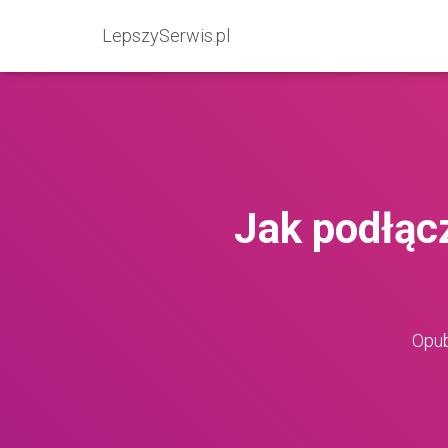
LepszySerwis.pl
Jak podłąc
Opub