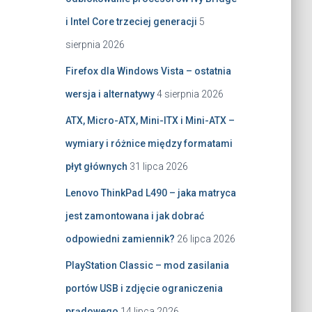
i Intel Core trzeciej generacji
5
sierpnia 2026
Firefox dla Windows Vista – ostatnia
wersja i alternatywy
4 sierpnia 2026
ATX, Micro-ATX, Mini-ITX i Mini-ATX –
wymiary i różnice między formatami
płyt głównych
31 lipca 2026
Lenovo ThinkPad L490 – jaka matryca
jest zamontowana i jak dobrać
odpowiedni zamiennik?
26 lipca 2026
PlayStation Classic – mod zasilania
portów USB i zdjęcie ograniczenia
prądowego
14 lipca 2026