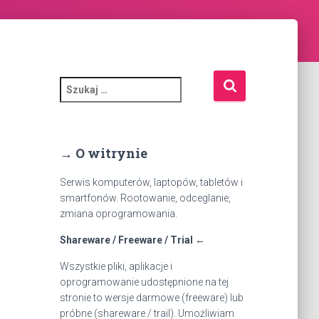
S
z
u
k
a
→ O witrynie
j
:
Serwis komputerów, laptopów, tabletów i
smartfonów. Rootowanie, odceglanie,
zmiana oprogramowania.
Shareware / Freeware / Trial ←
Wszystkie pliki, aplikacje i
oprogramowanie udostępnione na tej
stronie to wersje darmowe (freeware) lub
próbne (shareware / trail). Umożliwiam