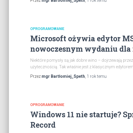
Przez
mgr Bartłomiej_Speth
,
1 rok
temu
OPROGRAMOWANIE
Microsoft ożywia edytor M
nowoczesnym wydaniu dla f
Niektóre pomysły są jak dobre wino – dojrzewają przez 
użytecznością. Tak właśnie jest z klasycznym edytorem
Przez
mgr Bartłomiej_Speth
,
1 rok
temu
OPROGRAMOWANIE
Windows 11 nie startuje? S
Record