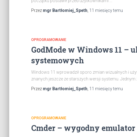
początku postawił przed użytkownikami …
Przez
mgr Bartłomiej_Speth
,
11 miesięcy
temu
OPROGRAMOWANIE
GodMode w Windows 11 – u
systemowych
Windows 11 wprowadził sporo zmian wizualnych i użytk
znanych jeszcze ze starszych wersji systemu. Jednym z
Przez
mgr Bartłomiej_Speth
,
11 miesięcy
temu
OPROGRAMOWANIE
Cmder – wygodny emulator 