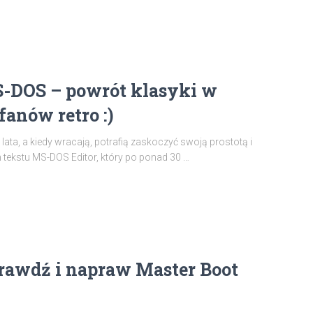
S-DOS – powrót klasyki w
anów retro :)
lata, a kiedy wracają, potrafią zaskoczyć swoją prostotą i
 tekstu MS-DOS Editor, który po ponad 30 …
prawdź i napraw Master Boot