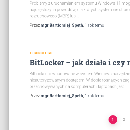
Problemy z uruchamianiem systemu Windows 11 mogą p
najczęstszych powodów, dla których system nie chce 
rozruchowego (MBR) lub …
Przez
mgr Bartłomiej_Speth
,
1 rok
temu
TECHNOLOGIE
BitLocker – jak działa i czy
BitLocker to wbudowane w system Windows narzędzie 
nieautoryzowanym dostępem. W dobie rosnących zagro
przechowywanych na komputerach i laptopach jest …
Przez
mgr Bartłomiej_Speth
,
1 rok
temu
Stronicowanie
1
2