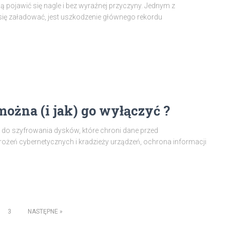
ojawić się nagle i bez wyraźnej przyczyny. Jednym z
się załadować, jest uszkodzenie głównego rekordu
 można (i jak) go wyłączyć ?
do szyfrowania dysków, które chroni dane przed
żeń cybernetycznych i kradzieży urządzeń, ochrona informacji
3
NASTĘPNE