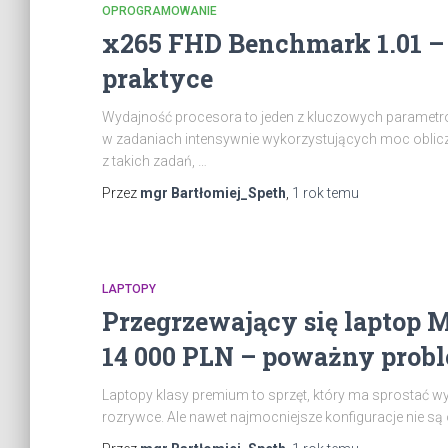
OPROGRAMOWANIE
x265 FHD Benchmark 1.01 – 
praktyce
Wydajność procesora to jeden z kluczowych parametró
w zadaniach intensywnie wykorzystujących moc oblic
z takich zadań, …
Przez
mgr Bartłomiej_Speth
,
1 rok
temu
LAPTOPY
Przegrzewający się laptop M
14 000 PLN – poważny probl
Laptopy klasy premium to sprzęt, który ma sprostać
rozrywce. Ale nawet najmocniejsze konfiguracje nie są 