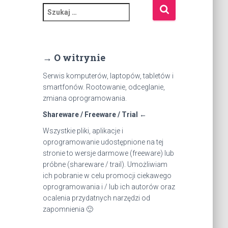
S
z
u
k
a
→ O witrynie
j
:
Serwis komputerów, laptopów, tabletów i
smartfonów. Rootowanie, odceglanie,
zmiana oprogramowania.
Shareware / Freeware / Trial ←
Wszystkie pliki, aplikacje i
oprogramowanie udostępnione na tej
stronie to wersje darmowe (freeware) lub
próbne (shareware / trail). Umożliwiam
ich pobranie w celu promocji ciekawego
oprogramowania i / lub ich autorów oraz
ocalenia przydatnych narzędzi od
zapomnienia 🙂