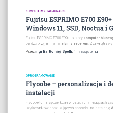
KOMPUTERY STACJONARNE
Fujitsu ESPRIMO E700 E90+ j
Windows 11, SSD, Noctua i G
Fujitsu ESPRIMO E700 E90+ to stary
komputer biurow
bardzo przyjemnym
małym sleeperem
. Z zewnątrz wy
Przez
mgr Bartłomiej_Speth
,
1 miesiąc
temu
OPROGRAMOWANIE
Flyoobe – personalizacja i 
instalacji
Flyoobe to narzędzie, które w ostatnich miesiącach zy
użytkowników poszukujących sposobu na instalację
W