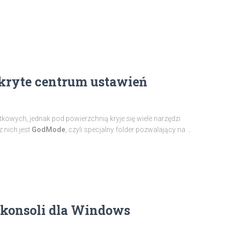
kryte centrum ustawień
owych, jednak pod powierzchnią kryje się wiele narzędzi
 nich jest
GodMode
, czyli specjalny folder pozwalający na …
konsoli dla Windows