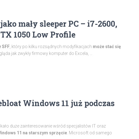
ako mały sleeper PC – i7-2600,
TX 1050 Low Profile
y SFF
, który po kilku rozsądnych modyfikacjach
może stać się
gląda jak zwykły firmowy komputer do Excela, …
debloat Windows 11 już podczas
skało duże zainteresowanie wśród specjalistów IT oraz
indows 11 na starszym sprzęcie
. Microsoft od samego