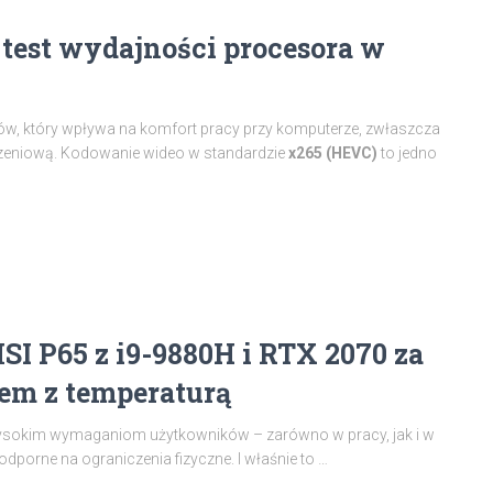
test wydajności procesora w
w, który wpływa na komfort pracy przy komputerze, zwłaszcza
zeniową. Kodowanie wideo w standardzie
x265 (HEVC)
to jedno
SI P65 z i9-9880H i RTX 2070 za
em z temperaturą
 wysokim wymaganiom użytkowników – zarówno w pracy, jak i w
odporne na ograniczenia fizyczne. I właśnie to …