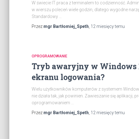
W świecie IT praca z terminalem to codzienność. Admin
w wierszu poleceń wiele godzin, dlatego wygodne narzęd
Standardowy …
Przez
mgr Bartłomiej_Speth
,
12 miesięcy
temu
OPROGRAMOWANIE
Tryb awaryjny w Windows 10
ekranu logowania?
Wielu użytkowników komputerów z systemem Windows 11
nie działa tak, jak powinien. Zawieszanie się aplikacji,
oprogramowaniem …
Przez
mgr Bartłomiej_Speth
,
12 miesięcy
temu