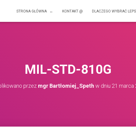
STRONA GŁÓWNA ←
KONTAKT @
DLACZEGO WYBRAĆ LEPS
MIL-STD-810G
likowano przez
mgr Bartłomiej_Speth
w dniu
21 marca