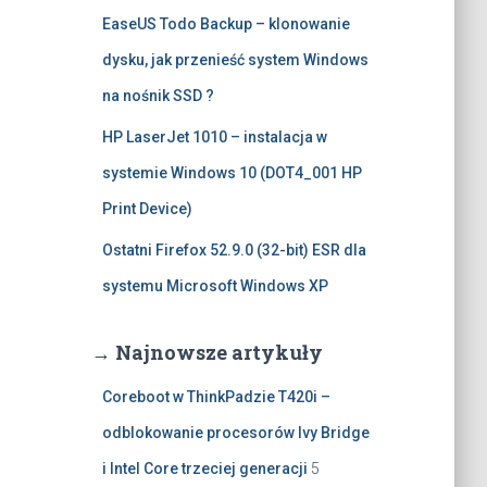
EaseUS Todo Backup – klonowanie
dysku, jak przenieść system Windows
na nośnik SSD ?
HP LaserJet 1010 – instalacja w
systemie Windows 10 (DOT4_001 HP
Print Device)
Ostatni Firefox 52.9.0 (32-bit) ESR dla
systemu Microsoft Windows XP
→ Najnowsze artykuły
Coreboot w ThinkPadzie T420i –
odblokowanie procesorów Ivy Bridge
i Intel Core trzeciej generacji
5