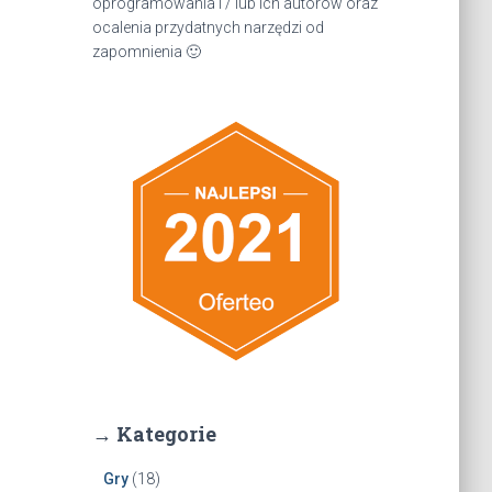
oprogramowania i / lub ich autorów oraz
ocalenia przydatnych narzędzi od
zapomnienia 🙂
→ Kategorie
Gry
(18)