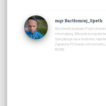
mgr Bartłomiej_Speth
Absolwent wydziału Fizyki Uniwer
informatyką. Miłośnik komputeró
Specjalizuje się w budowie, napra
Zapalony PC'towiec od momentu, 
80286.