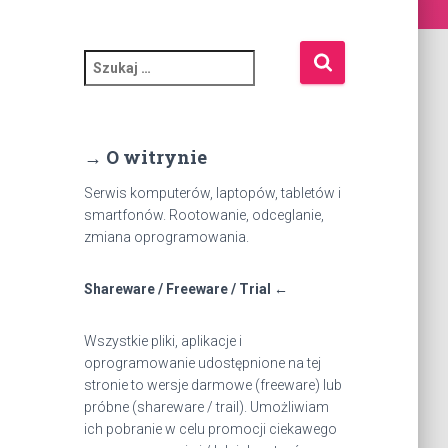
S
z
u
k
a
→ O witrynie
j
:
Serwis komputerów, laptopów, tabletów i
smartfonów. Rootowanie, odceglanie,
zmiana oprogramowania.
Shareware / Freeware / Trial ←
Wszystkie pliki, aplikacje i
oprogramowanie udostępnione na tej
stronie to wersje darmowe (freeware) lub
próbne (shareware / trail). Umożliwiam
ich pobranie w celu promocji ciekawego