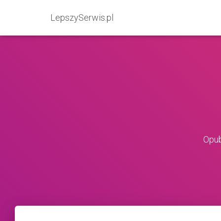
LepszySerwis.pl
Opub