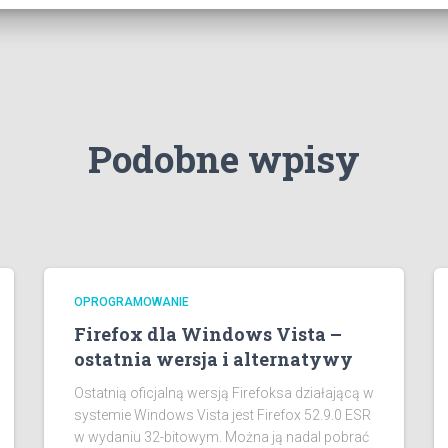
Podobne wpisy
OPROGRAMOWANIE
Firefox dla Windows Vista –
ostatnia wersja i alternatywy
Ostatnią oficjalną wersją Firefoksa działającą w
systemie Windows Vista jest Firefox 52.9.0 ESR
w wydaniu 32-bitowym. Można ją nadal pobrać