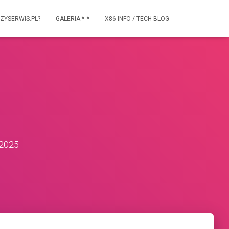
ZYSERWIS.PL?
GALERIA *_*
X86 INFO / TECH BLOG
 2025