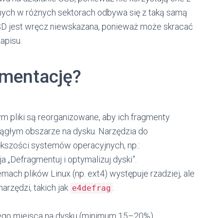
nych w różnych sektorach odbywa się z taką samą
D jest wręcz niewskazana, ponieważ może skracać
apisu.
gmentację?
m pliki są reorganizowane, aby ich fragmenty
ągłym obszarze na dysku. Narzędzia do
kszości systemów operacyjnych, np.:
„Defragmentuj i optymalizuj dyski”.
ach plików Linux (np. ext4) występuje rzadziej, ale
arzędzi, takich jak
.
e4defrag
ego miejsca na dysku (minimum 15–20%).