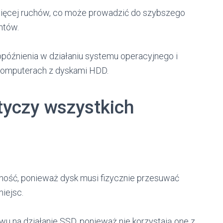
ięcej ruchów, co może prowadzić do szybszego
ntów.
źnienia w działaniu systemu operacyjnego i
h komputerach z dyskami HDD.
tyczy wszystkich
ość, ponieważ dysk musi fizycznie przesuwać
iejsc.
 na działanie SSD, ponieważ nie korzystają one z