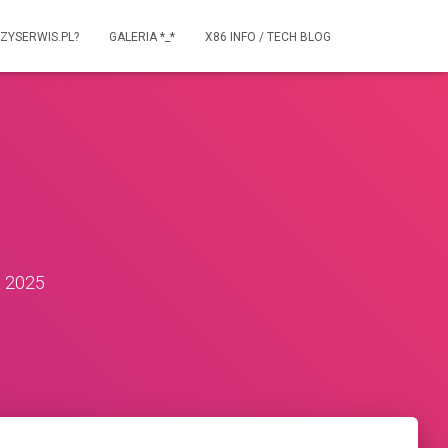
ZYSERWIS.PL?
GALERIA *_*
X86 INFO / TECH BLOG
a 2025