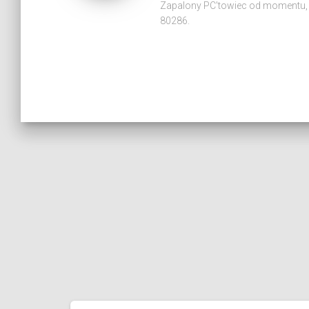
Zapalony PC'towiec od momentu, 
80286.