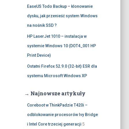
EaseUS Todo Backup – klonowanie
dysku, jak przenieść system Windows
na nośnik SSD ?
HP LaserJet 1010 – instalacja w
systemie Windows 10 (DOT4_001 HP
Print Device)
Ostatni Firefox 52.9.0 (32-bit) ESR dla
systemu Microsoft Windows XP
→ Najnowsze artykuły
Coreboot w ThinkPadzie T420i –
odblokowanie procesorów Ivy Bridge
i Intel Core trzeciej generacji
5