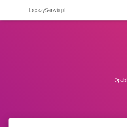
LepszySerwis.pl
Opub