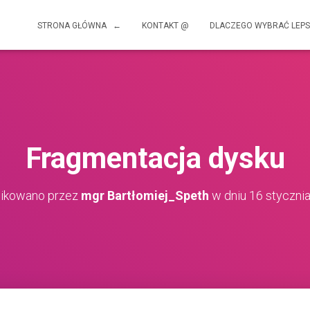
STRONA GŁÓWNA ←
KONTAKT @
DLACZEGO WYBRAĆ LEPS
Fragmentacja dysku
likowano przez
mgr Bartłomiej_Speth
w dniu
16 styczni