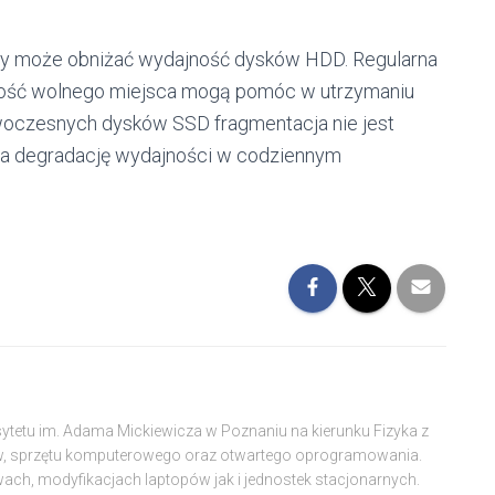
tóry może obniżać wydajność dysków HDD. Regularna
ilość wolnego miejsca mogą pomóc w utrzymaniu
woczesnych dysków SSD fragmentacja nie jest
 na degradację wydajności w codziennym
sytetu im. Adama Mickiewicza w Poznaniu na kierunku Fizyka z
w, sprzętu komputerowego oraz otwartego oprogramowania.
wach, modyfikacjach laptopów jak i jednostek stacjonarnych.