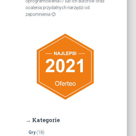
oprogramowania i / lub ich autorów oraz
ocalenia przydatnych narzędzi od
zapomnienia 🙂
→ Kategorie
Gry
(18)