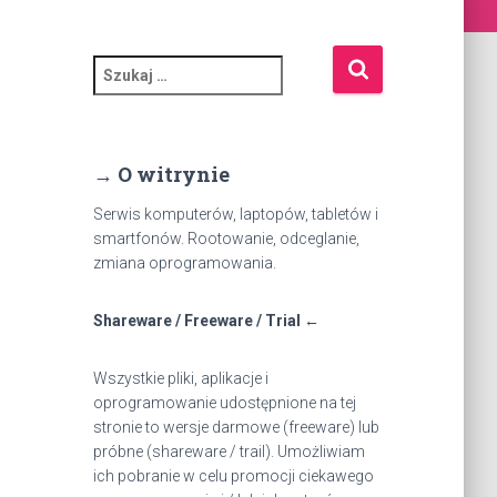
S
z
u
k
a
→ O witrynie
j
:
Serwis komputerów, laptopów, tabletów i
smartfonów. Rootowanie, odceglanie,
zmiana oprogramowania.
Shareware / Freeware / Trial ←
Wszystkie pliki, aplikacje i
oprogramowanie udostępnione na tej
stronie to wersje darmowe (freeware) lub
próbne (shareware / trail). Umożliwiam
ich pobranie w celu promocji ciekawego