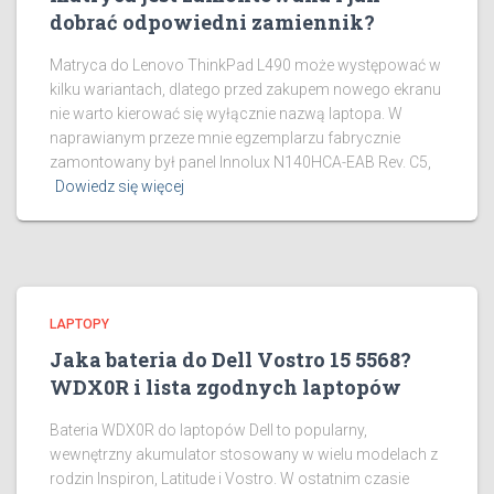
dobrać odpowiedni zamiennik?
Matryca do Lenovo ThinkPad L490 może występować w
kilku wariantach, dlatego przed zakupem nowego ekranu
nie warto kierować się wyłącznie nazwą laptopa. W
naprawianym przeze mnie egzemplarzu fabrycznie
zamontowany był panel Innolux N140HCA-EAB Rev. C5,
Dowiedz się więcej
LAPTOPY
Jaka bateria do Dell Vostro 15 5568?
WDX0R i lista zgodnych laptopów
Bateria WDX0R do laptopów Dell to popularny,
wewnętrzny akumulator stosowany w wielu modelach z
rodzin Inspiron, Latitude i Vostro. W ostatnim czasie