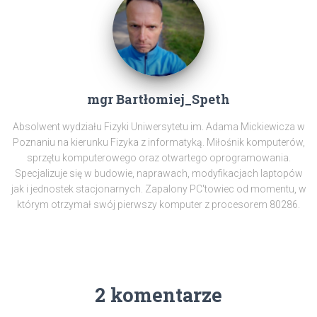
mgr Bartłomiej_Speth
Absolwent wydziału Fizyki Uniwersytetu im. Adama Mickiewicza w
Poznaniu na kierunku Fizyka z informatyką. Miłośnik komputerów,
sprzętu komputerowego oraz otwartego oprogramowania.
Specjalizuje się w budowie, naprawach, modyfikacjach laptopów
jak i jednostek stacjonarnych. Zapalony PC'towiec od momentu, w
którym otrzymał swój pierwszy komputer z procesorem 80286.
2 komentarze