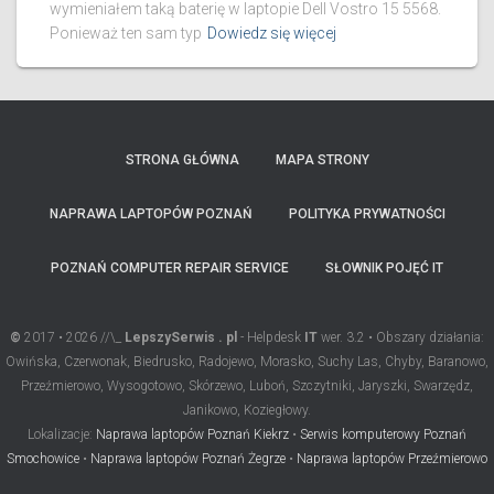
wymieniałem taką baterię w laptopie Dell Vostro 15 5568.
Ponieważ ten sam typ
Dowiedz się więcej
STRONA GŁÓWNA
MAPA STRONY
NAPRAWA LAPTOPÓW POZNAŃ
POLITYKA PRYWATNOŚCI
POZNAŃ COMPUTER REPAIR SERVICE
SŁOWNIK POJĘĆ IT
©
2017 • 2026 //\_
LepszySerwis . pl
- Helpdesk
IT
wer. 3.2 • Obszary działania:
Owińska, Czerwonak, Biedrusko, Radojewo, Morasko, Suchy Las, Chyby, Baranowo,
Przeźmierowo, Wysogotowo, Skórzewo, Luboń, Szczytniki, Jaryszki, Swarzędz,
Janikowo, Koziegłowy.
Lokalizacje:
Naprawa laptopów Poznań Kiekrz
•
Serwis komputerowy Poznań
Smochowice
•
Naprawa laptopów Poznań Żegrze
•
Naprawa laptopów Przeźmierowo