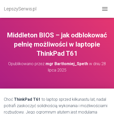
LepszySerwis.pl
PRZEŁ
Middleton BIOS – jak odblokować
pełnię możliwości w laptopie
ThinkPad T61
Opublikowano przez
mgr Bartłomiej_Speth
w dniu
28
lipca 2025
Choć
ThinkPad T61
to laptop sprzed kilkunastu lat, nadal
potrafi zaskoczyć solidnością wykonania i możliwościami
rozbudowy. Jego ogromnym atutem jest modularna