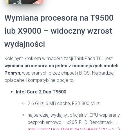
Wymiana procesora na T9500
lub X9000 – widoczny wzrost
wydajności
Kolejnym krokiem w modernizacji ThinkPada T61 jest
wymiana procesora na jeden z mocniejszych modeli
Penryn
, wspieranych przez chipset i BIOS. Najbardziej
opłacalne i kompatybilne opcje to:
Intel Core 2 Duo T9500
2.6 GHz, 6 MB cache, FSB 800 MHz
najbardziej wydajny „oficjalny” CPU wspierany
bezproblemowo – x265_FHD_Benchmark →
Intel Core2 Duo T9500 @ 2.59GHz ( 2C – 2T )