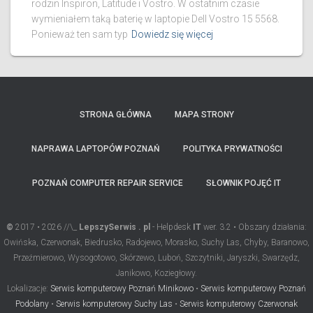
rodzin Inspiron, Latitude i Vostro. W ostatnim czasie
wymieniałem taką baterię w laptopie Dell Vostro 15 5568.
Ponieważ ten sam typ
Dowiedz się więcej
STRONA GŁÓWNA
MAPA STRONY
NAPRAWA LAPTOPÓW POZNAŃ
POLITYKA PRYWATNOŚCI
POZNAŃ COMPUTER REPAIR SERVICE
SŁOWNIK POJĘĆ IT
©
2017 • 2026 //\_
LepszySerwis . pl
- Helpdesk
IT
wer. 3.2 • Obszary działania:
Owińska, Czerwonak, Biedrusko, Radojewo, Morasko, Suchy Las, Chyby, Baranowo,
Przeźmierowo, Wysogotowo, Skórzewo, Luboń, Szczytniki, Jaryszki, Swarzędz,
Janikowo, Koziegłowy.
Lokalizacje:
Serwis komputerowy Poznań Minikowo
•
Serwis komputerowy Poznań
Podolany
•
Serwis komputerowy Suchy Las
•
Serwis komputerowy Czerwonak