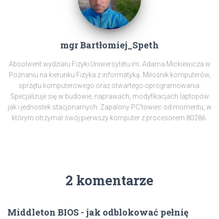
mgr Bartłomiej_Speth
Absolwent wydziału Fizyki Uniwersytetu im. Adama Mickiewicza w
Poznaniu na kierunku Fizyka z informatyką. Miłośnik komputerów,
sprzętu komputerowego oraz otwartego oprogramowania.
Specjalizuje się w budowie, naprawach, modyfikacjach laptopów
jak i jednostek stacjonarnych. Zapalony PC'towiec od momentu, w
którym otrzymał swój pierwszy komputer z procesorem 80286.
2 komentarze
Middleton BIOS - jak odblokować pełnię