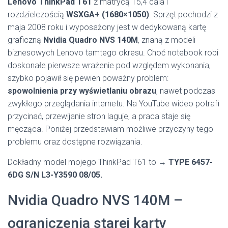
Lenovo ThinkPad T61
z matrycą 15,4 cala i
rozdzielczością
WSXGA+ (1680×1050)
. Sprzęt pochodzi z
maja 2008 roku i wyposażony jest w dedykowaną kartę
graficzną
Nvidia Quadro NVS 140M
, znaną z modeli
biznesowych Lenovo tamtego okresu. Choć notebook robi
doskonałe pierwsze wrażenie pod względem wykonania,
szybko pojawił się pewien poważny problem:
spowolnienia przy wyświetlaniu obrazu
, nawet podczas
zwykłego przeglądania internetu. Na YouTube wideo potrafi
przycinać, przewijanie stron laguje, a praca staje się
męcząca. Poniżej przedstawiam możliwe przyczyny tego
problemu oraz dostępne rozwiązania.
Dokładny model mojego ThinkPad T61 to →
TYPE 6457-
6DG S/N L3-Y3590 08/05.
Nvidia Quadro NVS 140M –
ograniczenia starej karty