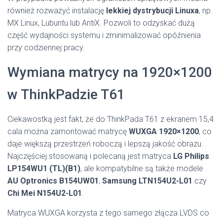
również rozważyć instalację
lekkiej dystrybucji Linuxa
, np.
MX Linux, Lubuntu lub AntiX. Pozwoli to odzyskać dużą
część wydajności systemu i zminimalizować opóźnienia
przy codziennej pracy.
Wymiana matrycy na 1920×1200
w ThinkPadzie T61
Ciekawostką jest fakt, że do ThinkPada T61 z ekranem 15,4
cala można zamontować matrycę
WUXGA 1920×1200
, co
daje większą przestrzeń roboczą i lepszą jakość obrazu.
Najczęściej stosowaną i polecaną jest matryca
LG Philips
LP154WU1 (TL)(B1)
, ale kompatybilne są także modele
AU Optronics B154UW01
,
Samsung LTN154U2-L01
czy
Chi Mei N154U2-L01
.
Matryca WUXGA korzysta z tego samego złącza LVDS co