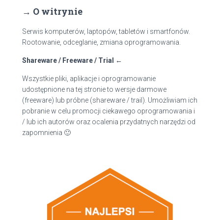
a
→ O witrynie
j
:
Serwis komputerów, laptopów, tabletów i smartfonów.
Rootowanie, odceglanie, zmiana oprogramowania.
Shareware / Freeware / Trial ←
Wszystkie pliki, aplikacje i oprogramowanie
udostępnione na tej stronie to wersje darmowe
(freeware) lub próbne (shareware / trail). Umożliwiam ich
pobranie w celu promocji ciekawego oprogramowania i
/ lub ich autorów oraz ocalenia przydatnych narzędzi od
zapomnienia 🙂