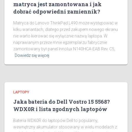
matryca jest zamontowana i jak
dobrać odpowiedni zamiennik?
Matryca do Lenovo ThinkPad L490 może występować w
kilku wariantach, dlatego przed zakupem nowego ekranu
nie warto kierować się wyłącznie nazwą laptopa. W
naprawianym przeze mnie egzemplarzu fabrycznie
zamontowany był panel Innolux N140HCA-EAB Rev. C5,
Dowiedz się więcej
LAPTOPY
Jaka bateria do Dell Vostro 15 5568?
WDX0R i lista zgodnych laptopów
Bateria WDX0R do laptopów Dell to popularny,
wewnętrzny akumulator stosowany w wielu modelach z