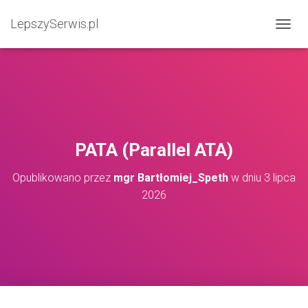
LepszySerwis.pl
PRZEŁ
PATA (Parallel ATA)
Opublikowano przez
mgr Bartłomiej_Speth
w dniu
3 lipca
2026