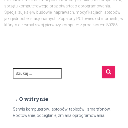
sprzętu komputerowego oraz otwartego oprogramowania.
Specjalizuje się w budowie, naprawach, modyfikacjach laptopów
jak i jednostek stacjonarnych. Zapalony PC'towiec od momentu, w
którym otrzymał swój pierwszy komputer z procesorem 80286.
S
z
u
k
a
→ O witrynie
j
:
Serwis komputerów, laptopów, tabletów i smartfonów.
Rootowanie, odceglanie, zmiana oprogramowania.