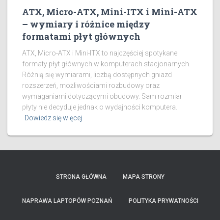
ATX, Micro-ATX, Mini-ITX i Mini-ATX
– wymiary i różnice między
formatami płyt głównych
ATX, Micro-ATX i Mini-ITX to najczęściej spotykane
formaty płyt głównych w komputerach stacjonarnych.
Różnią się wymiarami, liczbą dostępnych gniazd
rozszerzeń, możliwościami rozbudowy oraz
wymaganiami dotyczącymi obudowy. Sam rozmiar
płyty nie decyduje jednak o wydajności komputera.
Dowiedz się więcej
STRONA GŁÓWNA
MAPA STRONY
NAPRAWA LAPTOPÓW POZNAŃ
POLITYKA PRYWATNOŚCI