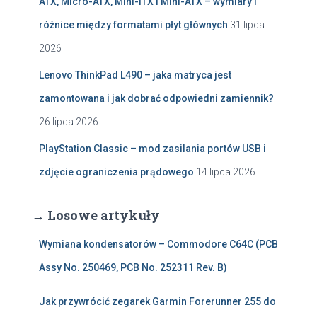
ATX, Micro-ATX, Mini-ITX i Mini-ATX – wymiary i
różnice między formatami płyt głównych
31 lipca
2026
Lenovo ThinkPad L490 – jaka matryca jest
zamontowana i jak dobrać odpowiedni zamiennik?
26 lipca 2026
PlayStation Classic – mod zasilania portów USB i
zdjęcie ograniczenia prądowego
14 lipca 2026
→ Losowe artykuły
Wymiana kondensatorów – Commodore C64C (PCB
Assy No. 250469, PCB No. 252311 Rev. B)
Jak przywrócić zegarek Garmin Forerunner 255 do