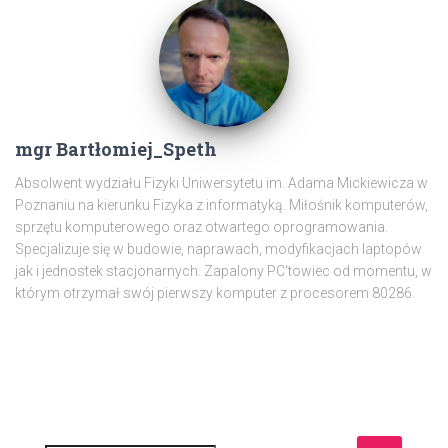
mgr Bartłomiej_Speth
Absolwent wydziału Fizyki Uniwersytetu im. Adama Mickiewicza w
Poznaniu na kierunku Fizyka z informatyką. Miłośnik komputerów,
sprzętu komputerowego oraz otwartego oprogramowania.
Specjalizuje się w budowie, naprawach, modyfikacjach laptopów
jak i jednostek stacjonarnych. Zapalony PC'towiec od momentu, w
którym otrzymał swój pierwszy komputer z procesorem 80286.