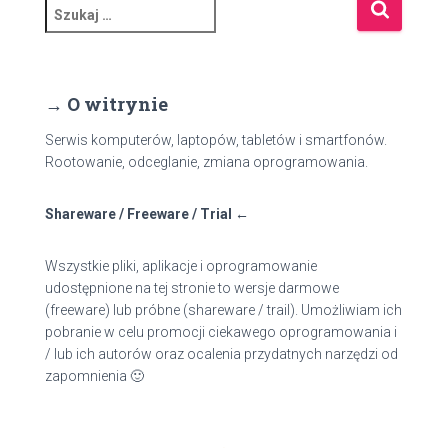
S
z
u
k
a
→ O witrynie
j
:
Serwis komputerów, laptopów, tabletów i smartfonów.
Rootowanie, odceglanie, zmiana oprogramowania.
Shareware / Freeware / Trial ←
Wszystkie pliki, aplikacje i oprogramowanie
udostępnione na tej stronie to wersje darmowe
(freeware) lub próbne (shareware / trail). Umożliwiam ich
pobranie w celu promocji ciekawego oprogramowania i
/ lub ich autorów oraz ocalenia przydatnych narzędzi od
zapomnienia 🙂