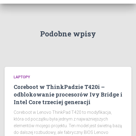
Podobne wpisy
LAPTOPY
Coreboot w ThinkPadzie T420i –
odblokowanie procesorów Ivy Bridge i
Intel Core trzeciej generacji
Coreboot w Lenovo ThinkPad T420 to modyfikacja,
która od początku była jednym z najważniejszych
elementów mojego projektu. Ten model jest świetną bazą
do dalszej rozbudowy, ale fabryczny BIOS Lenovo