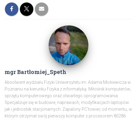
mgr Bartłomiej_Speth
Absolwent wydziału Fizyki Uniwersytetu im. Adama Mickiewicza w
Poznaniu na kierunku Fizyka z informatyką. Miłośnik komputerów,
sprzętu komputerowego oraz otwartego oprogramowania.
Specjalizuje się w budowie, naprawach, modyfikacjach laptopów
jak i jednostek stacjonarnych. Zapalony PC'towiec od momentu, w
którym otrzymał swój pierwszy komputer z procesorem 80286.