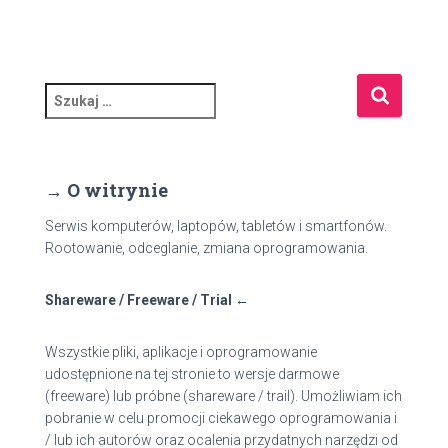
S
z
u
k
a
→ O witrynie
j
:
Serwis komputerów, laptopów, tabletów i smartfonów.
Rootowanie, odceglanie, zmiana oprogramowania.
Shareware / Freeware / Trial ←
Wszystkie pliki, aplikacje i oprogramowanie
udostępnione na tej stronie to wersje darmowe
(freeware) lub próbne (shareware / trail). Umożliwiam ich
pobranie w celu promocji ciekawego oprogramowania i
/ lub ich autorów oraz ocalenia przydatnych narzędzi od