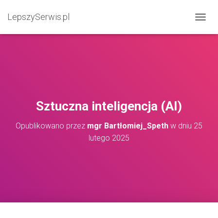
LepszySerwis.pl
PRZEŁ
Sztuczna inteligencja (AI)
Opublikowano przez
mgr Bartłomiej_Speth
w dniu
25
lutego 2025