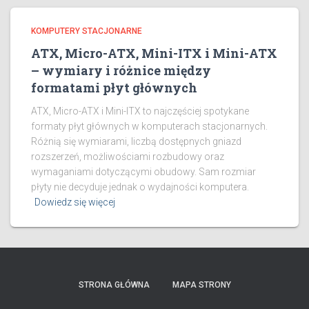
KOMPUTERY STACJONARNE
ATX, Micro-ATX, Mini-ITX i Mini-ATX
– wymiary i różnice między
formatami płyt głównych
ATX, Micro-ATX i Mini-ITX to najczęściej spotykane
formaty płyt głównych w komputerach stacjonarnych.
Różnią się wymiarami, liczbą dostępnych gniazd
rozszerzeń, możliwościami rozbudowy oraz
wymaganiami dotyczącymi obudowy. Sam rozmiar
płyty nie decyduje jednak o wydajności komputera.
Dowiedz się więcej
STRONA GŁÓWNA
MAPA STRONY