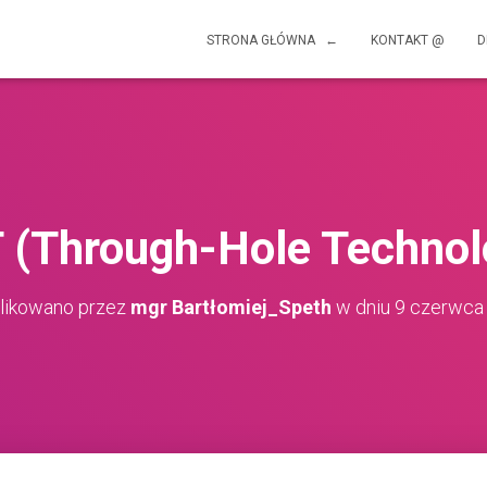
STRONA GŁÓWNA ←
KONTAKT @
D
 (Through-Hole Technol
likowano przez
mgr Bartłomiej_Speth
w dniu
9 czerwca