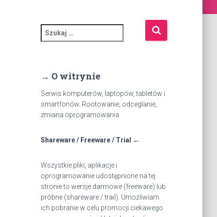
S
z
u
k
a
→ O witrynie
j
:
Serwis komputerów, laptopów, tabletów i
smartfonów. Rootowanie, odceglanie,
zmiana oprogramowania.
Shareware / Freeware / Trial ←
Wszystkie pliki, aplikacje i
oprogramowanie udostępnione na tej
stronie to wersje darmowe (freeware) lub
próbne (shareware / trail). Umożliwiam
ich pobranie w celu promocji ciekawego