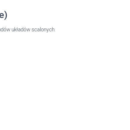
e)
budów układów scalonych.