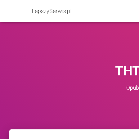
LepszySerwis.pl
THT
Opub