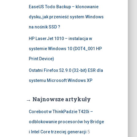
EaseUS Todo Backup – klonowanie
dysku, jak przenieść system Windows
na nośnik SSD ?
HP LaserJet 1010 – instalacja w
systemie Windows 10 (DOT4_001 HP
Print Device)
Ostatni Firefox 52.9.0 (32-bit) ESR dla
systemu Microsoft Windows XP
→ Najnowsze artykuły
Coreboot w ThinkPadzie T420i –
odblokowanie procesorów Ivy Bridge
i Intel Core trzeciej generacji
5