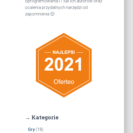
oprogramowania i / lub ich autorów oraz
ocalenia przydatnych narzędzi od
zapomnienia 🙂
→ Kategorie
Gry
(18)