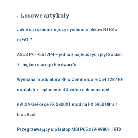
→ Losowe artykuły
Jakie są różnice między systemem plików NTFS a
exFAT ?
ASUS P/I-P55T2P4 – jedna z najlepszych płyt Socket
7 i piękno starego hardware’u
Wymiana modulatora RF w Commodore C64 128 / RF
modulator replacement & video enhancement
nVIDIA GeForce FX 5900XT mod na FX 5950 Ultra /
bios flash
Przegrzewający się laptop MSI P65 z i9-9880H i RTX