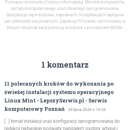
Poznaniu na kierunku Fizyka z informatyką. Miłośnik komputerów,
sprzętu komputerowego oraz otwartego oprogramowania.
Specjalizuje się w budowie, naprawach, modyfikacjach laptopów
jak i jednostek stacjonarnych. Zapalony PC'towiec od momentu, w
którym otrzymał swój pierwszy komputer z procesorem 80286.
1 komentarz
11 polecanych kroków do wykonania po
świeżej instalacji systemu operacyjnego
Linux Mint - LepszySerwis.pl - Serwis
komputerowy Poznań
· 29 lipca 2024 o 19:23
[…] temat instalacji oraz konfiguracji oprogramowania do
redukcji niebieskiej poświaty napisałem osobny artykuł i