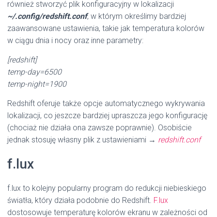
również stworzyć plik konfiguracyjny w lokalizacji
~/.config/redshift.conf
, w którym określimy bardziej
zaawansowane ustawienia, takie jak temperatura kolorów
w ciągu dnia i nocy oraz inne parametry:
[redshift]
temp-day=6500
temp-night=1900
Redshift oferuje także opcje automatycznego wykrywania
lokalizacji, co jeszcze bardziej upraszcza jego konfigurację
(chociaż nie działa ona zawsze poprawnie). Osobiście
jednak stosuję własny plik z ustawieniami →
redshift.conf
f.lux
f.lux to kolejny popularny program do redukcji niebieskiego
światła, który działa podobnie do Redshift.
F.lux
dostosowuje temperaturę kolorów ekranu w zależności od