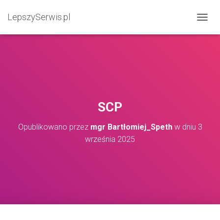
LepszySerwis.pl
PRZEŁ
SCP
Opublikowano przez
mgr Bartłomiej_Speth
w dniu
3
września 2025