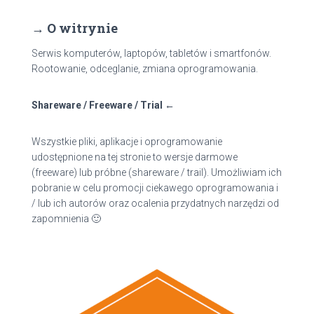
k
a
→ O witrynie
j
:
Serwis komputerów, laptopów, tabletów i smartfonów.
Rootowanie, odceglanie, zmiana oprogramowania.
Shareware / Freeware / Trial ←
Wszystkie pliki, aplikacje i oprogramowanie
udostępnione na tej stronie to wersje darmowe
(freeware) lub próbne (shareware / trail). Umożliwiam ich
pobranie w celu promocji ciekawego oprogramowania i
/ lub ich autorów oraz ocalenia przydatnych narzędzi od
zapomnienia 🙂