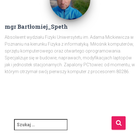
mgr Bartłomiej_Speth
Absolwent wydziału Fizyki Uniwersytetu im. Adama Mickiewicza w
Poznaniu na kierunku Fizyka z informatyką. Miłośnik komputerów,
sprzętu komputerowego oraz otwartego oprogramowania.
Specjalizuje się w budowie, naprawach, modyfikacjach laptopów
jak i jednostek stacjonarnych. Zapalony PC'towiec od momentu, w
którym otrzymał swój pierwszy komputer z procesorem 80286.
S
z
u