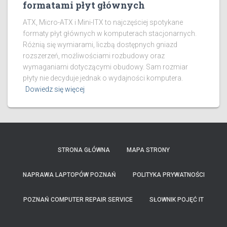
formatami płyt głównych
ATX, Micro-ATX i Mini-ITX to najczęściej spotykane
formaty płyt głównych w komputerach stacjonarnych.
Różnią się wymiarami, liczbą dostępnych gniazd
rozszerzeń, możliwościami rozbudowy oraz
wymaganiami dotyczącymi obudowy. Sam rozmiar
płyty nie decyduje jednak o wydajności komputera.
Dowiedz się więcej
STRONA GŁÓWNA
MAPA STRONY
NAPRAWA LAPTOPÓW POZNAŃ
POLITYKA PRYWATNOŚCI
POZNAŃ COMPUTER REPAIR SERVICE
SŁOWNIK POJĘĆ IT