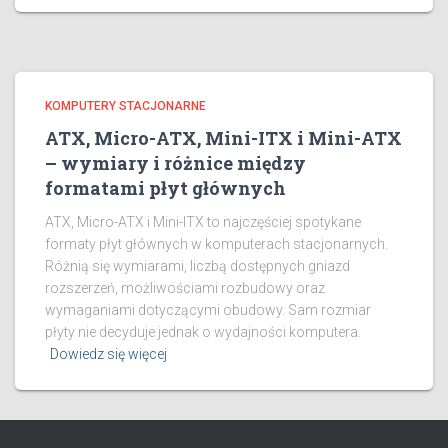
KOMPUTERY STACJONARNE
ATX, Micro-ATX, Mini-ITX i Mini-ATX
– wymiary i różnice między
formatami płyt głównych
ATX, Micro-ATX i Mini-ITX to najczęściej spotykane
formaty płyt głównych w komputerach stacjonarnych.
Różnią się wymiarami, liczbą dostępnych gniazd
rozszerzeń, możliwościami rozbudowy oraz
wymaganiami dotyczącymi obudowy. Sam rozmiar
płyty nie decyduje jednak o wydajności komputera.
Dowiedz się więcej