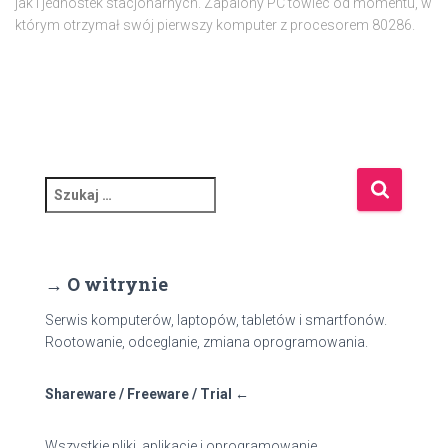
jak i jednostek stacjonarnych. Zapalony PC'towiec od momentu, w
którym otrzymał swój pierwszy komputer z procesorem 80286.
S
z
u
k
a
→ O witrynie
j
:
Serwis komputerów, laptopów, tabletów i smartfonów.
Rootowanie, odceglanie, zmiana oprogramowania.
Shareware / Freeware / Trial ←
Wszystkie pliki, aplikacje i oprogramowanie