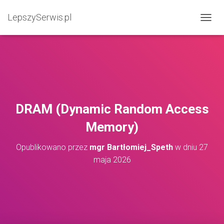
LepszySerwis.pl
PRZEŁ
DRAM (Dynamic Random Access
Memory)
Opublikowano przez
mgr Bartłomiej_Speth
w dniu
27
maja 2026