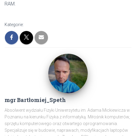
RAM.
Kategorie:
mgr Bartłomiej_Speth
Absolwent wydziału Fizyki Uniwersytetu im. Adama Mickiewicza w
Poznaniu na kierunku Fizyka z informatyką. Miłośnik komputerów,
sprzętu komputerowego oraz otwartego oprogramowania.
Specjalizuje się w budowie, naprawach, modyfikacjach laptopów