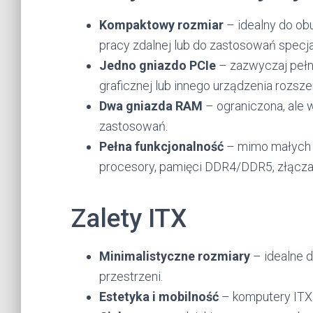
Kompaktowy rozmiar
– idealny do o
pracy zdalnej lub do zastosowań specja
Jedno gniazdo PCIe
– zazwyczaj pełn
graficznej lub innego urządzenia rozsze
Dwa gniazda RAM
– ograniczona, ale 
zastosowań.
Pełna funkcjonalność
– mimo małych r
procesory, pamięci DDR4/DDR5, złącza 
Zalety ITX
Minimalistyczne rozmiary
– idealne d
przestrzeni.
Estetyka i mobilność
– komputery ITX 