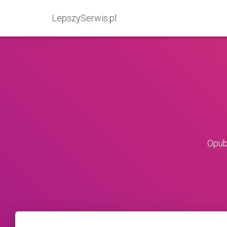
LepszySerwis.pl
Opub