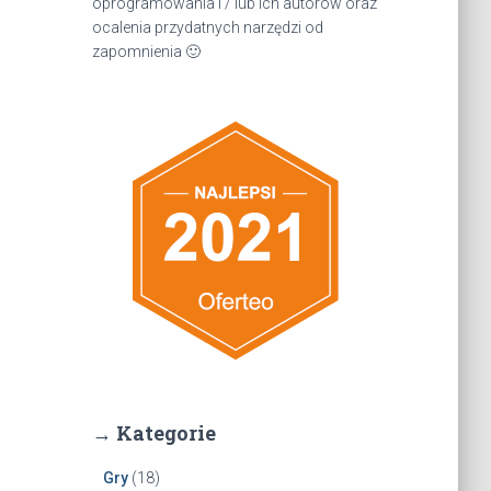
oprogramowania i / lub ich autorów oraz
ocalenia przydatnych narzędzi od
zapomnienia 🙂
→ Kategorie
Gry
(18)