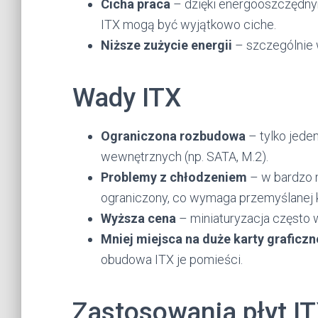
Cicha praca
– dzięki energooszczędny
ITX mogą być wyjątkowo ciche.
Niższe zużycie energii
– szczególnie w
Wady ITX
Ograniczona rozbudowa
– tylko jeden
wewnętrznych (np. SATA, M.2).
Problemy z chłodzeniem
– w bardzo 
ograniczony, co wymaga przemyślanej ko
Wyższa cena
– miniaturyzacja często
Mniej miejsca na duże karty graficz
obudowa ITX je pomieści.
Zastosowania płyt I