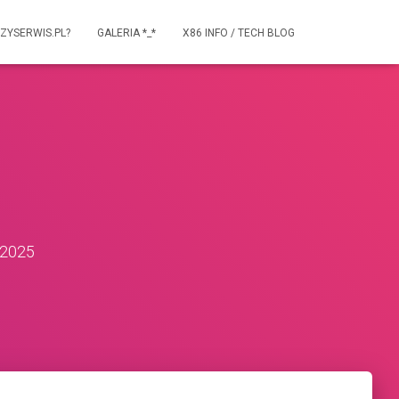
ZYSERWIS.PL?
GALERIA *_*
X86 INFO / TECH BLOG
 2025