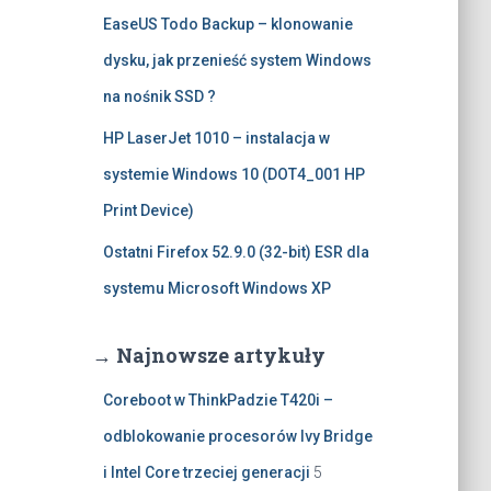
EaseUS Todo Backup – klonowanie
dysku, jak przenieść system Windows
na nośnik SSD ?
HP LaserJet 1010 – instalacja w
systemie Windows 10 (DOT4_001 HP
Print Device)
Ostatni Firefox 52.9.0 (32-bit) ESR dla
systemu Microsoft Windows XP
→ Najnowsze artykuły
Coreboot w ThinkPadzie T420i –
odblokowanie procesorów Ivy Bridge
i Intel Core trzeciej generacji
5