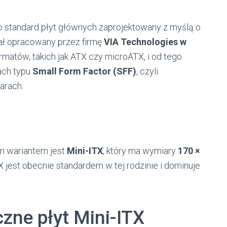
o standard płyt głównych zaprojektowany z myślą o
tał opracowany przez firmę
VIA Technologies w
rmatów, takich jak ATX czy microATX, i od tego
ach typu
Small Form Factor (SFF)
, czyli
arach.
ym wariantem jest
Mini-ITX
, który ma wymiary
170 ×
TX jest obecnie standardem w tej rodzinie i dominuje
zne płyt Mini-ITX