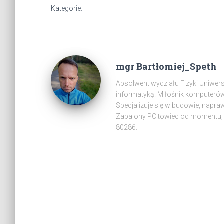
Kategorie:
mgr Bartłomiej_Speth
Absolwent wydziału Fizyki Uniwer
informatyką. Miłośnik komputeró
Specjalizuje się w budowie, napra
Zapalony PC'towiec od momentu, 
80286.