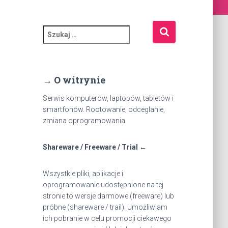
S
z
u
k
a
→ O witrynie
j
:
Serwis komputerów, laptopów, tabletów i
smartfonów. Rootowanie, odceglanie,
zmiana oprogramowania.
Shareware / Freeware / Trial ←
Wszystkie pliki, aplikacje i
oprogramowanie udostępnione na tej
stronie to wersje darmowe (freeware) lub
próbne (shareware / trail). Umożliwiam
ich pobranie w celu promocji ciekawego