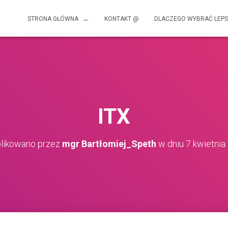
STRONA GŁÓWNA ←
KONTAKT @
DLACZEGO WYBRAĆ LEPS
ITX
likowano przez
mgr Bartłomiej_Speth
w dniu
7 kwietnia