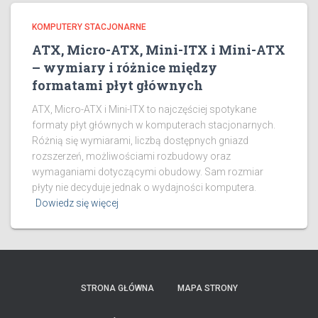
KOMPUTERY STACJONARNE
ATX, Micro-ATX, Mini-ITX i Mini-ATX
– wymiary i różnice między
formatami płyt głównych
ATX, Micro-ATX i Mini-ITX to najczęściej spotykane
formaty płyt głównych w komputerach stacjonarnych.
Różnią się wymiarami, liczbą dostępnych gniazd
rozszerzeń, możliwościami rozbudowy oraz
wymaganiami dotyczącymi obudowy. Sam rozmiar
płyty nie decyduje jednak o wydajności komputera.
Dowiedz się więcej
STRONA GŁÓWNA
MAPA STRONY