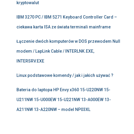
kryptowalut
IBM 3270 PC / IBM 5271 Keyboard Controller Card –
ciekawa karta ISA ze świata terminali mainframe
Łączenie dwóch komputerów w DOS przewodem Null
modem / LapLink Cable / INTERLNK.EXE,
INTERSRV.EXE
Linux podstawowe komendy / jak i jakich używać ?
Bateria do laptopa HP Envy x360 15-U220NW 15-
U211NW 15-U000EW 15-U221NW 13-A000EW 13-
A211NW 13-A220NW – model NP03XL