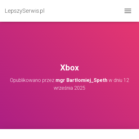
LepszySerwis.pl
PRZEŁ
Xbox
Opublikowano przez
mgr Bartłomiej_Speth
w dniu
12
września 2025