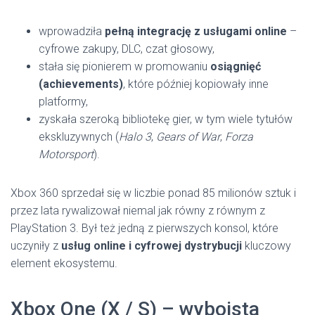
wprowadziła
pełną integrację z usługami online
–
cyfrowe zakupy, DLC, czat głosowy,
stała się pionierem w promowaniu
osiągnięć
(achievements)
, które później kopiowały inne
platformy,
zyskała szeroką bibliotekę gier, w tym wiele tytułów
ekskluzywnych (
Halo 3
,
Gears of War
,
Forza
Motorsport
).
Xbox 360 sprzedał się w liczbie ponad 85 milionów sztuk i
przez lata rywalizował niemal jak równy z równym z
PlayStation 3. Był też jedną z pierwszych konsol, które
uczyniły z
usług online i cyfrowej dystrybucji
kluczowy
element ekosystemu.
Xbox One (X / S) – wyboista