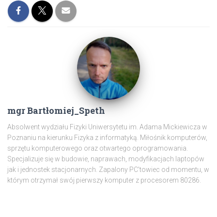
mgr Bartłomiej_Speth
Absolwent wydziału Fizyki Uniwersytetu im. Adama Mickiewicza w
Poznaniu na kierunku Fizyka z informatyką. Miłośnik komputerów,
sprzętu komputerowego oraz otwartego oprogramowania.
Specjalizuje się w budowie, naprawach, modyfikacjach laptopów
jak i jednostek stacjonarnych. Zapalony PC'towiec od momentu, w
którym otrzymał swój pierwszy komputer z procesorem 80286.