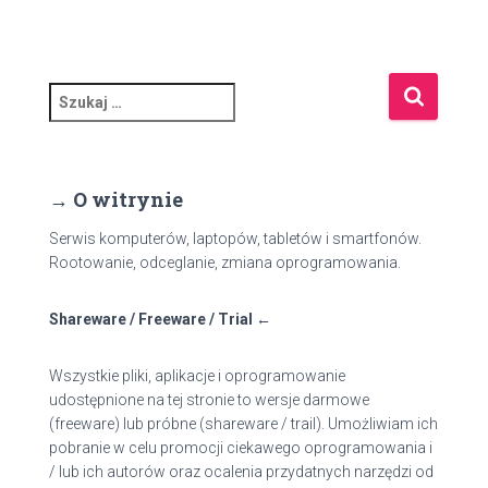
S
z
u
k
a
→ O witrynie
j
:
Serwis komputerów, laptopów, tabletów i smartfonów.
Rootowanie, odceglanie, zmiana oprogramowania.
Shareware / Freeware / Trial ←
Wszystkie pliki, aplikacje i oprogramowanie
udostępnione na tej stronie to wersje darmowe
(freeware) lub próbne (shareware / trail). Umożliwiam ich
pobranie w celu promocji ciekawego oprogramowania i
/ lub ich autorów oraz ocalenia przydatnych narzędzi od