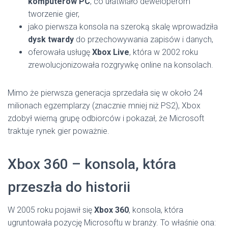
komputerów PC
, co ułatwiało deweloperom
tworzenie gier,
jako pierwsza konsola na szeroką skalę wprowadziła
dysk twardy
do przechowywania zapisów i danych,
oferowała usługę
Xbox Live
, która w 2002 roku
zrewolucjonizowała rozgrywkę online na konsolach.
Mimo że pierwsza generacja sprzedała się w około 24
milionach egzemplarzy (znacznie mniej niż PS2), Xbox
zdobył wierną grupę odbiorców i pokazał, że Microsoft
traktuje rynek gier poważnie.
Xbox 360 – konsola, która
przeszła do historii
W 2005 roku pojawił się
Xbox 360
, konsola, która
ugruntowała pozycję Microsoftu w branży. To właśnie ona: