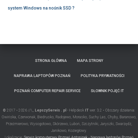
system Windows na nośnik SSD ?
STRONA GŁÓWNA
MAPA STRONY
NAPRAWA LAPTOPÓW POZNAŃ
POLITYKA PRYWATNOŚCI
POZNAŃ COMPUTER REPAIR SERVICE
SŁOWNIK POJĘĆ IT
©
2017 • 2026 //\_
LepszySerwis . pl
- Helpdesk
IT
wer. 3.2 • Obszary działania:
Owińska, Czerwonak, Biedrusko, Radojewo, Morasko, Suchy Las, Chyby, Baranowo,
Przeźmierowo, Wysogotowo, Skórzewo, Luboń, Szczytniki, Jaryszki, Swarzędz,
Janikowo, Koziegłowy.
Lokalizacje:
Serwis komputerowy Poznań Antoninek
•
Naprawa laptopów Poznań