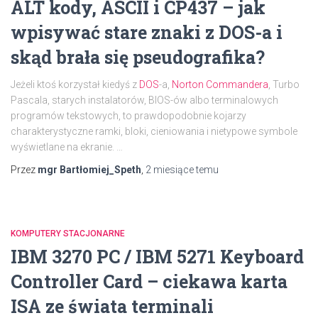
ALT kody, ASCII i CP437 – jak
wpisywać stare znaki z DOS-a i
skąd brała się pseudografika?
Jeżeli ktoś korzystał kiedyś z
DOS
-a,
Norton Commandera
, Turbo
Pascala, starych instalatorów, BIOS-ów albo terminalowych
programów tekstowych, to prawdopodobnie kojarzy
charakterystyczne ramki, bloki, cieniowania i nietypowe symbole
wyświetlane na ekranie.
…
Przez
mgr Bartłomiej_Speth
,
2 miesiące
temu
KOMPUTERY STACJONARNE
IBM 3270 PC / IBM 5271 Keyboard
Controller Card – ciekawa karta
ISA ze świata terminali