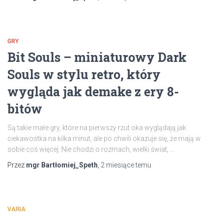
GRY
Bit Souls – miniaturowy Dark
Souls w stylu retro, który
wygląda jak demake z ery 8-
bitów
Są takie małe gry, które na pierwszy rzut oka wyglądają jak
ciekawostka na kilka minut, ale po chwili okazuje się, że mają w
sobie coś więcej. Nie chodzi o rozmach, wielki świat,
…
Przez
mgr Bartłomiej_Speth
,
2 miesiące
temu
VARIA