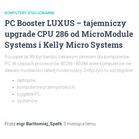
KOMPUTERY STACJONARNE
PC Booster LUXUS – tajemniczy
upgrade CPU 286 od MicroModule
Systems i Kelly Micro Systems
Początek lat 90. był bardzo ciekawym okresem dla komputerów
PC. W czasach procesorów 80286 i 80386 wiele komputerów nie
dawało możliwości łatwej modernizacji. Dotyczyło to szczególnie:
laptopów,
komputerów przemysłowych,
luggable PC,
systemów
…
Przez
mgr Bartłomiej_Speth
,
3 miesiące
temu