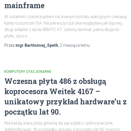
mainframe
W ostatnim czasie kupiłem na znanym portalu aukcyjnym ciekawą
kartę rozszerzeń ISA. Na pierwszy rzut oka wyglądała jak typowy,
długi adapter z epoki IBM PC XT: zielony laminat, pełna długość
płytki, sporo
…
Przez
mgr Bartłomiej_Speth
,
2 miesiące
temu
KOMPUTERY STACJONARNE
Wczesna płyta 486 z obsługą
koprocesora Weitek 4167 –
unikatowy przykład hardware’u z
początku lat 90.
Nie każdą starą płytę główną da się szybko i jednoznacznie
zidentyfikować. W przypadku sprzętu z początku lat 90. bywa to