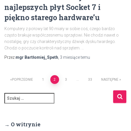
najlepszych płyt Socket 7 i
piękno starego hardware’u
Komputery z połowy lat 90 miały w sobie coś, czego bardzo
często brakuje współczesnemu sprzętowi. Nie chodzi nawet o
nostalgię, gry czy charakterystyczny dźwięk dysku twardego.
Chodzi o poczucie kontroli nad sprzętem. …
Przez
mgr Bartłomiej_Speth
,
3 miesiące
temu
Stronicowanie
POPRZEDNIE
1
2
3
…
33
NASTĘPNE
wpisów
S
z
u
k
a
→ O witrynie
j