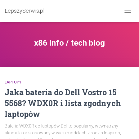
LepszySerwis.pl
PRZEŁ
x86 info / tech blog
LAPTOPY
Jaka bateria do Dell Vostro 15
5568? WDX0R i lista zgodnych
laptopów
Bateria WDX0R do laptopów Dell to popularny, wewnętrzny
akumulator stosowany w wielu modelach z rodzin Inspiron,