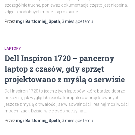
szczególnie trudne, ponieważ dokumentacja często jest niepełna,
zdjęcia podobnych modeli są rozsiane …
Przez
mgr Bartłomiej_Speth
,
3 miesiące
temu
LAPTOPY
Dell Inspiron 1720 – pancerny
laptop z czasów, gdy sprzęt
projektowano z myślą o serwisie
Dell Inspiron 1720 to jeden z tych laptopów, które bardzo dobrze
pokazują, jak wyglądała epoka komputerów projektowanych
jeszcze z myślą o trwałości, serwisowalności i realnej możliwości
modernizacji. Dzisiaj wiele osób patrzy na …
Przez
mgr Bartłomiej_Speth
,
3 miesiące
temu