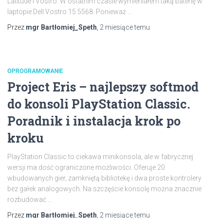
Latitude i Vostro. W ostatnim czasie wymieniałem taką baterię w
laptopie Dell Vostro 15 5568. Ponieważ
…
Przez
mgr Bartłomiej_Speth
,
2 miesiące
temu
OPROGRAMOWANIE
Project Eris – najlepszy softmod
do konsoli PlayStation Classic.
Poradnik i instalacja krok po
kroku
PlayStation Classic to ciekawa minikonsola, ale w fabrycznej
wersji ma dość ograniczone możliwości. Oferuje 20
wbudowanych gier, zamkniętą bibliotekę i dwa proste kontrolery
bez gałek analogowych. Na szczęście konsolę można znacznie
rozbudować
…
Przez
mgr Bartłomiej_Speth
,
2 miesiące
temu