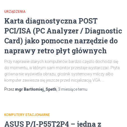
URZĄDZENIA
Karta diagnostyczna POST
PCI/ISA (PC Analyzer / Diagnostic
Card) jako pomocne narzędzie do
naprawy retro płyt głównych
Przy naprawie starych komputerów bardzo często dochodzi się
do momentu, w którym sam monitor przestaje wystarczać. Płyta
główna nie wyświetla obrazu, głośnik systemowy milczy albo
komputer zawiesza się jeszcze przed inicjalizacją VGA. …
Przez
mgr Bartłomiej_Speth
,
3 miesiące
temu
KOMPUTERY STACJONARNE
ASUS P/I-P55T2P4 – jedna z