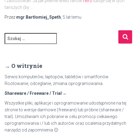
i zastosowań. Ja jak pewnie wielu fanów
retro
lubuje się w tych
tańszych (by …
Przez
mgr Bartłomiej_Speth
,
5 lat
temu
S
z
u
k
a
→ O witrynie
j
:
Serwis komputerów, laptopów, tabletów i smartfonów.
Rootowanie, odceglanie, zmiana oprogramowania.
Shareware / Freeware / Trial ←
Wszystkie pliki, aplikacje i oprogramowanie udostępnione na tej
stronie to wersje darmowe (freeware) lub próbne (shareware /
trail). Umożliwiam ich pobranie w celu promocji ciekawego
oprogramowania i / lub ich autorów oraz ocalenia przydatnych
narzędzi od zapomnienia 🙂