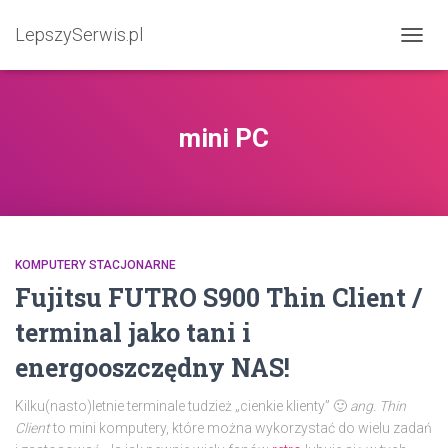
LepszySerwis.pl
PRZEŁ
mini PC
KOMPUTERY STACJONARNE
Fujitsu FUTRO S900 Thin Client /
terminal jako tani i
energooszczędny NAS!
Kilku(nasto)letnie terminale tudzież „cienkie klienty” 🙂
ang. Thin
Client
to mini komputery, które można wykorzystać do wielu zadań