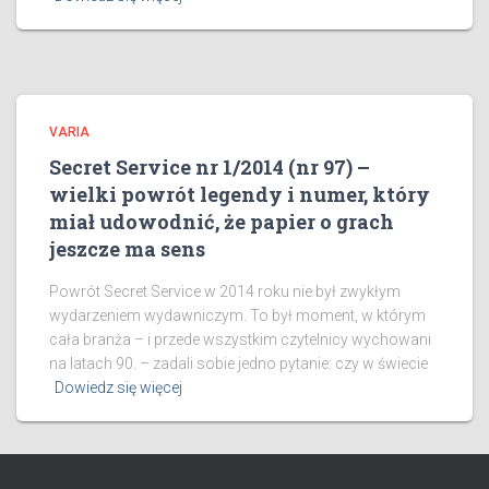
VARIA
Secret Service nr 1/2014 (nr 97) –
wielki powrót legendy i numer, który
miał udowodnić, że papier o grach
jeszcze ma sens
Powrót Secret Service w 2014 roku nie był zwykłym
wydarzeniem wydawniczym. To był moment, w którym
cała branża – i przede wszystkim czytelnicy wychowani
na latach 90. – zadali sobie jedno pytanie: czy w świecie
Dowiedz się więcej