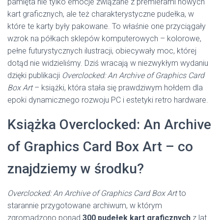
pamięta nie tylko emocje związane z premierami nowych
kart graficznych, ale też charakterystyczne pudełka, w
które te karty były pakowane. To właśnie one przyciągały
wzrok na półkach sklepów komputerowych – kolorowe,
pełne futurystycznych ilustracji, obiecywały moc, której
dotąd nie widzieliśmy. Dziś wracają w niezwykłym wydaniu
dzięki publikacji
Overclocked: An Archive of Graphics Card
Box Art
– książki, która stała się prawdziwym hołdem dla
epoki dynamicznego rozwoju PC i estetyki retro hardware.
Książka Overclocked: An Archive
of Graphics Card Box Art – co
znajdziemy w środku?
Overclocked: An Archive of Graphics Card Box Art
to
starannie przygotowane archiwum, w którym
zgromadzono ponad
300 pudełek kart graficznych
z lat