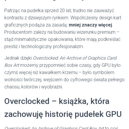
Patrząc na pudełka sprzed 20 lat, trudno nie zauważyć
kontrastu z dzisiejszym rynkiem. Współczesny design kart
graficznych podąża za zasadą:
mniej znaczy więcej
.
Producentom zależy na budowaniu wizerunku premium –
stąd minimalistyczne opakowania, które mają podkreślać
prestiż i technologiczny profesjonalizm.
Jednak dzięki
Overclocked: An Archive of Graphics Card
Box Art
możemy przypomnieć sobie czasy, gdy GPU było
czymś więcej niż kawałkiem krzemu – było symbolem
wolności twórczej, wejściem do cyfrowego świata pełnego
chaosu, kolorów i wyobraźni.
Overclocked – książka, która
zachowuję historię pudełek GPU
Overclocked: An Archive of Graphics Card Box Art
to coś