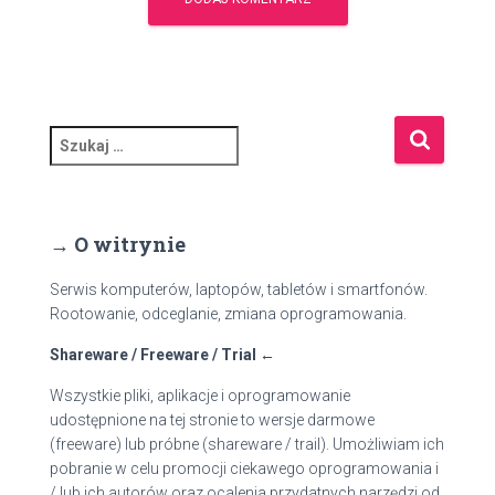
S
z
u
k
a
→ O witrynie
j
:
Serwis komputerów, laptopów, tabletów i smartfonów.
Rootowanie, odceglanie, zmiana oprogramowania.
Shareware / Freeware / Trial ←
Wszystkie pliki, aplikacje i oprogramowanie
udostępnione na tej stronie to wersje darmowe
(freeware) lub próbne (shareware / trail). Umożliwiam ich
pobranie w celu promocji ciekawego oprogramowania i
/ lub ich autorów oraz ocalenia przydatnych narzędzi od