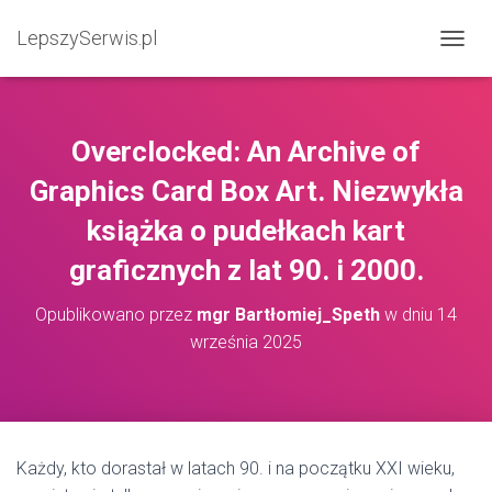
LepszySerwis.pl
PRZEŁ
Overclocked: An Archive of
Graphics Card Box Art. Niezwykła
książka o pudełkach kart
graficznych z lat 90. i 2000.
Opublikowano przez
mgr Bartłomiej_Speth
w dniu
14
września 2025
Każdy, kto dorastał w latach 90. i na początku XXI wieku,