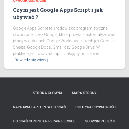
OPROGRAMOWANIE
Czym jest Google Apps Script i jak
używać ?
Google Apps Script to środowisko programistyczne
stworzone przez Google, które pozwala automatyzować
pracę w usługach Google Workspace takich jak Google
Sheets, Google Docs, Gmail czy Google Drive. W
praktyce jest to JavaScript działający po stronie
Dowiedz się więcej
STRONA GŁÓWNA
MAPA STRONY
NAPRAWA LAPTOPÓW POZNAŃ
POLITYKA PRYWATNOŚCI
POZNAŃ COMPUTER REPAIR SERVICE
SŁOWNIK POJĘĆ IT