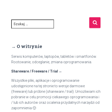
S
z
u
k
a
→ O witrynie
j
:
Serwis komputerów, laptopów, tabletów i smartfonów.
Rootowanie, odceglanie, zmiana oprogramowania.
Shareware / Freeware / Trial ←
Wszystkie pliki, aplikacje i oprogramowanie
udostępnione na tej stronie to wersje darmowe
(freeware) lub próbne (shareware / trail). Umożliwiam ich
pobranie w celu promocji ciekawego oprogramowania i
/ lub ich autorów oraz ocalenia przydatnych narzędzi od
zapomnienia 🙂