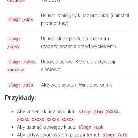
Windows.
<klucz>
Usuwa istniejący klucz produktu (uninstall
slmgr /upk
product key).
Usuwa klucz produktu z rejestru
slmgr
(zabezpieczenie przed wyciekiem).
/cpky
Ustawia serwer KMS dla aktywacji
slmgr /skms
sieciowej.
<adres>
Aktywuje system Windows online.
slmgr /ato
Przykłady:
Aby zmienić klucz produktu:
slmgr /ipk XXXXX-
XXXXX-XXXXX-XXXXX-XXXXX
Aby usunąć istniejący klucz:
slmgr /upk
Aby aktywować system przez internet:
slmgr /ato