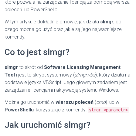
które pozwala na zarządzanie licencją za pomocą wiersza
poleceń lub PowerShella.
W tym artykule dokładnie omówię, jak działa
slmgr
, do
czego można go użyć oraz jakie są jego najważniejsze
komendy.
Co to jest slmgr?
slmgr
to skrót od
Software Licensing Management
Tool
i jest to skrypt systemowy (
slmgr.vbs
), który działa na
podstawie języka VBScript. Jego głównym zadaniem jest
zarządzanie licencjami i aktywacją systemu Windows.
Można go uruchomić w
wierszu poleceń
(
cmd
) lub w
PowerShellu
, korzystając z komendy:
slmgr <parametr>
Jak uruchomić slmgr?