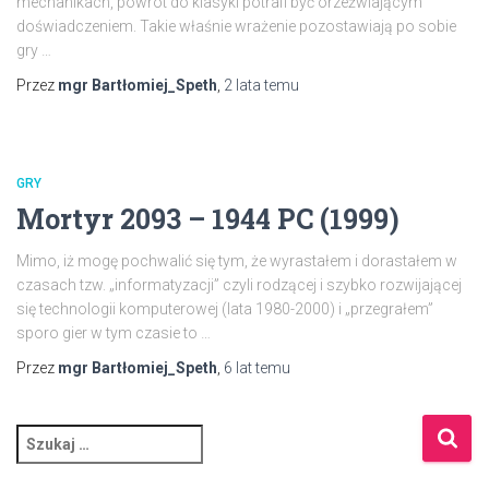
mechanikach, powrót do klasyki potrafi być orzeźwiającym
doświadczeniem. Takie właśnie wrażenie pozostawiają po sobie
gry …
Przez
mgr Bartłomiej_Speth
,
2 lata
temu
GRY
Mortyr 2093 – 1944 PC (1999)
Mimo, iż mogę pochwalić się tym, że wyrastałem i dorastałem w
czasach tzw. „informatyzacji” czyli rodzącej i szybko rozwijającej
się technologii komputerowej (lata 1980-2000) i „przegrałem”
sporo gier w tym czasie to …
Przez
mgr Bartłomiej_Speth
,
6 lat
temu
S
z
u