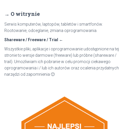
k
a
→ O witrynie
j
:
Serwis komputerów, laptopów, tabletów i smartfonów.
Rootowanie, odceglanie, zmiana oprogramowania.
Shareware / Freeware / Trial ←
Wszystkie pliki, aplikacje i oprogramowanie udostępnione na tej
stronie to wersje darmowe (freeware) lub próbne (shareware /
trail). Umożliwiam ich pobranie w celu promocji ciekawego
oprogramowania i / lub ich autorów oraz ocalenia przydatnych
narzędzi od zapomnienia 🙂