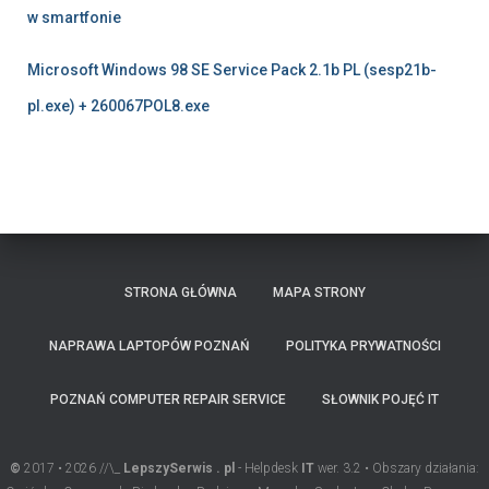
w smartfonie
Microsoft Windows 98 SE Service Pack 2.1b PL (sesp21b-
pl.exe) + 260067POL8.exe
STRONA GŁÓWNA
MAPA STRONY
NAPRAWA LAPTOPÓW POZNAŃ
POLITYKA PRYWATNOŚCI
POZNAŃ COMPUTER REPAIR SERVICE
SŁOWNIK POJĘĆ IT
©
2017 • 2026 //\_
LepszySerwis . pl
- Helpdesk
IT
wer. 3.2 • Obszary działania: