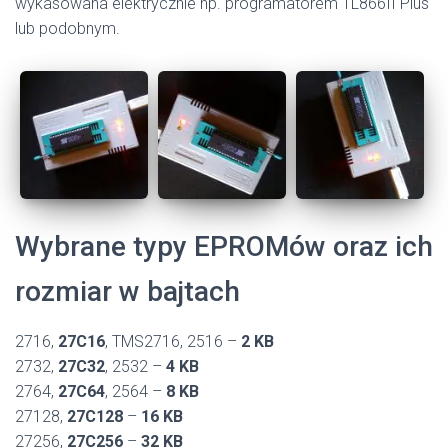
wykasowana elektrycznie np. programatorem TL866II Plus
lub podobnym.
Wybrane typy EPROMów oraz ich
rozmiar w bajtach
2716,
27C16
, TMS2716, 2516 –
2 KB
2732,
27C32
, 2532 –
4 KB
2764,
27C64
, 2564 –
8 KB
27128,
27C128
–
16 KB
27256,
27C256
–
32 KB