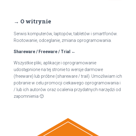
u
k
a
→ O witrynie
j
:
Serwis komputerów, laptopów, tabletów i smartfonów.
Rootowanie, odceglanie, zmiana oprogramowania.
Shareware / Freeware / Trial ←
Wszystkie pliki, aplikacje i oprogramowanie
udostępnione na tej stronie to wersje darmowe
(freeware) lub próbne (shareware / trail). Umożliwiam ich
pobranie w celu promocji ciekawego oprogramowania i
/ lub ich autorów oraz ocalenia przydatnych narzędzi od
zapomnienia 🙂