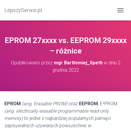
LepszySerwis.pl
PRZEŁ
EPROM 27xxxx vs. EEPROM 29xxxx
– różnice
Opublikowano przez
mgr Bartłomiej_Speth
w dniu
2
grudnia 2022
EPROM
(ang. Erasable PROM)
oraz
EEPROM
, E²PROM
(ang. electrically erasable programmable read-only
memory)
to jedne z najbardziej popularnych pamięci
zapisywalnych używanych powszechnie w