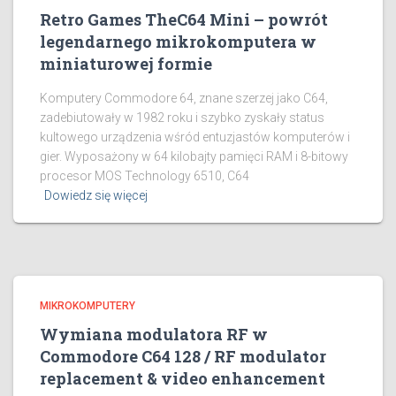
Retro Games TheC64 Mini – powrót
legendarnego mikrokomputera w
miniaturowej formie
Komputery Commodore 64, znane szerzej jako C64,
zadebiutowały w 1982 roku i szybko zyskały status
kultowego urządzenia wśród entuzjastów komputerów i
gier. Wyposażony w 64 kilobajty pamięci RAM i 8-bitowy
procesor MOS Technology 6510, C64
Dowiedz się więcej
MIKROKOMPUTERY
Wymiana modulatora RF w
Commodore C64 128 / RF modulator
replacement & video enhancement