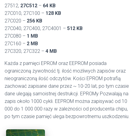
27512,
27C512
–
64 KB
27C010, 27C100 –
128 KB
27C020 –
256 KB
27C040, 27C400, 27C4001 –
512 KB
27C080 –
1 MB
27C160 –
2 MB
27C320, 27C322 –
4 MB
Każda z pamięci EPROM oraz EEPROM posiada
ograniczoną żywotność tj. ilość możliwych zapisów oraz
nieograniczoną ilość odczytów. Kości EPROM potrafią
zachować zapisane dane przez ~ 10-20 lat, po tym czasie
dane ulegają samoistnej destrukcji. EPROMy Pozwalają na
zapis około 1000 cykli. EEPROM można zapisywać od 10
000 do 1 000 000 razy w zależności od producenta chipu,
po tym czasie pamięć ulega bezpowrotnemu uszkodzeniu.