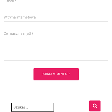
E-mail
*
Witryna internetowa
Co masz na myśli?
S
z