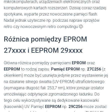
mikrokomputerach, urządzeniach elektronicznych oraz
komputerowych kartach rozszerzeń. Dzisiaj coraz rzadziej
spotykane, wyparte przez nowoczesne pamięci flash.
Nadal jednak użyteczne np. podczas napraw sprzętów
retro czy nowoczesnym retro computingu 🙂
Różnica pomiędzy EPROM
27xxxx i EEPROM 29xxxx
Główna różnica pomiędzy pamięciami
EPROM
oraz
EEPROM
to rodzaj zapisu.
Pamięć EPROM
np.
27C256
(z
okienkiem) może być usunięta jedynie przez wystawienie jej
na działanie silnego światła (UV-EPROM) ultrafioletowego
(wymagana długość fali: 253,7 nm), które jonizuje izolator
umożliwiając odpłynięcie zgromadzonego ładunku. Do
tego celu wykorzystywane są dedykowane kasowarki
(kasowniki) UV. Pamięć
EEPROM
np.
29C256
może zostać