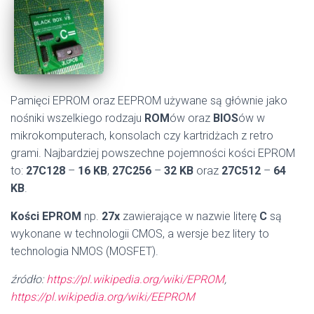
Pamięci EPROM oraz EEPROM używane są głównie jako
nośniki wszelkiego rodzaju
ROM
ów oraz
BIOS
ów w
mikrokomputerach, konsolach czy kartridżach z retro
grami. Najbardziej powszechne pojemności kości EPROM
to:
27C128
–
16 KB
,
27C256
–
32 KB
oraz
27C512
–
64
KB
.
Kości EPROM
np.
27x
zawierające w nazwie literę
C
są
wykonane w technologii CMOS, a wersje bez litery to
technologia NMOS (MOSFET).
źródło:
https://pl.wikipedia.org/wiki/EPROM
,
https://pl.wikipedia.org/wiki/EEPROM