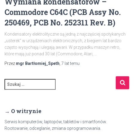
Wymiana kondensatorów –
Commodore C64C (PCB Assy No.
250469, PCB No. 252311 Rev. B)
Kondensatory elektrolityczne są jedną z najczęściej spotykanych
„usterek” w urządzeniach elektronicznych, z biegiem lat bardzo
często wysychają i ulegają awarii. W przypadku maszyn retro,
które mają już ponad 30 lat (Commodore, Atari, …
Przez
mgr Bartłomiej_Speth
,
7 lat
temu
S
z
u
k
a
→ O witrynie
j
:
Serwis komputerów, laptopów, tabletów i smartfonów.
Rootowanie, odceglanie, zmiana oprogramowania.