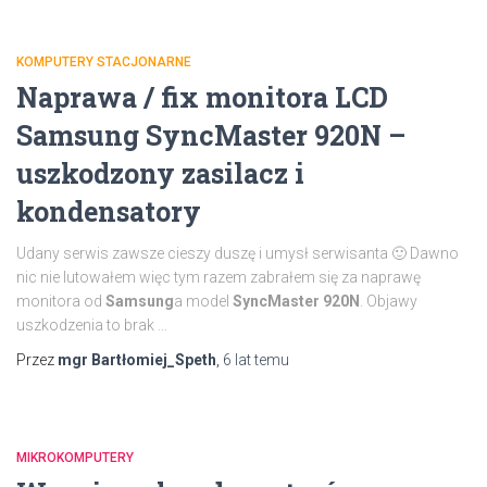
KOMPUTERY STACJONARNE
Naprawa / fix monitora LCD
Samsung SyncMaster 920N –
uszkodzony zasilacz i
kondensatory
Udany serwis zawsze cieszy duszę i umysł serwisanta 🙂 Dawno
nic nie lutowałem więc tym razem zabrałem się za naprawę
monitora od
Samsung
a model
SyncMaster 920N
. Objawy
uszkodzenia to brak …
Przez
mgr Bartłomiej_Speth
,
6 lat
temu
MIKROKOMPUTERY