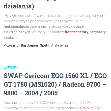
działania)
Płyty główne laptopów i komputerów stacjonarnych są jednymi z
najważniejszych podzespołów tych urządzeń, a ich
funkcjonalność opiera się na
złożonych
układach
elektronicznych
. Wśród tych układów,
kondensatory
,
rezystory
,
cewki
, …
Przez
mgr Bartłomiej_Speth
,
3 lata
temu
LAPTOPY
SWAP Gericom EGO 1560 XL / EGO
GT 1780 (MS1020) / Radeon 9700 –
9800 – 2004 / 2005
Austriackie laptopy GERICOM nie opuszczają mnie 🙂 Po
niedawnych eksperymentach oraz przygodach z
Gericom EGO