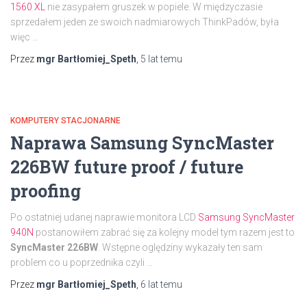
1560 XL
nie zasypałem gruszek w popiele. W międzyczasie
sprzedałem jeden ze swoich nadmiarowych ThinkPadów, była
więc …
Przez
mgr Bartłomiej_Speth
,
5 lat
temu
KOMPUTERY STACJONARNE
Naprawa Samsung SyncMaster
226BW future proof / future
proofing
Po ostatniej udanej naprawie monitora LCD
Samsung SyncMaster
940N
postanowiłem zabrać się za kolejny model tym razem jest to
SyncMaster 226BW
. Wstępne oględziny wykazały ten sam
problem co u poprzednika czyli …
Przez
mgr Bartłomiej_Speth
,
6 lat
temu