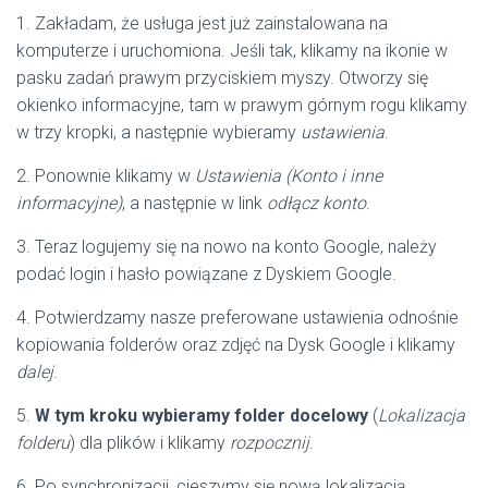
1. Zakładam, że usługa jest już zainstalowana na
komputerze i uruchomiona. Jeśli tak, klikamy na ikonie w
pasku zadań prawym przyciskiem myszy. Otworzy się
okienko informacyjne, tam w prawym górnym rogu klikamy
w trzy kropki, a następnie wybieramy
ustawienia
.
2. Ponownie klikamy w
Ustawienia (Konto i inne
informacyjne)
, a następnie w link
odłącz konto
.
3. Teraz logujemy się na nowo na konto Google, należy
podać login i hasło powiązane z Dyskiem Google.
4. Potwierdzamy nasze preferowane ustawienia odnośnie
kopiowania folderów oraz zdjęć na Dysk Google i klikamy
dalej
.
5.
W tym kroku wybieramy folder docelowy
(
Lokalizacja
folderu
) dla plików i klikamy
rozpocznij
.
6. Po synchronizacji, cieszymy się nową lokalizacją