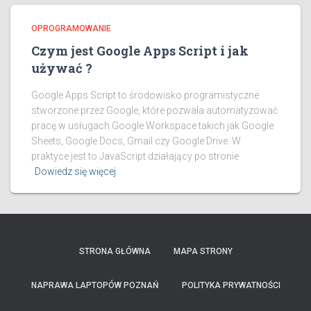
OPROGRAMOWANIE
Czym jest Google Apps Script i jak
używać ?
Google Apps Script to środowisko programistyczne
stworzone przez Google, które pozwala automatyzować
pracę w usługach Google Workspace takich jak Google
Sheets, Google Docs, Gmail czy Google Drive. W
praktyce jest to JavaScript działający po stronie
Dowiedz się więcej
STRONA GŁÓWNA
MAPA STRONY
NAPRAWA LAPTOPÓW POZNAŃ
POLITYKA PRYWATNOŚCI