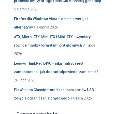
procesorów Ivy Bridge i Intel Core trzeciej generacji
5 sierpnia 2026
Firefox dla Windows Vista – ostatnia wersja i
alternatywy
4 sierpnia 2026
ATX, Micro-ATX, Mini-ITX i Mini-ATX – wymiary i
różnice między formatami płyt głównych
31 lipca
2026
Lenovo ThinkPad L490 – jaka matryca jest
zamontowana i jak dobrać odpowiedni zamiennik?
26 lipca 2026
PlayStation Classic – mod zasilania portów USB i
zdjęcie ograniczenia prądowego
14 lipca 2026
→ Losowe artykuły