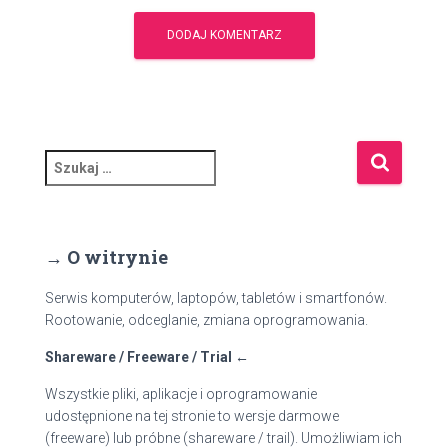
S
z
u
k
a
→ O witrynie
j
:
Serwis komputerów, laptopów, tabletów i smartfonów.
Rootowanie, odceglanie, zmiana oprogramowania.
Shareware / Freeware / Trial ←
Wszystkie pliki, aplikacje i oprogramowanie
udostępnione na tej stronie to wersje darmowe
(freeware) lub próbne (shareware / trail). Umożliwiam ich