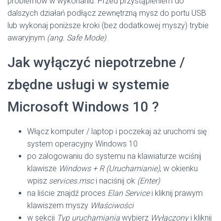
problemów w wykonaniu. Przed przystąpieniem do
dalszych działań podłącz zewnętrzną mysz do portu USB
lub wykonaj poniższe kroki (bez dodatkowej myszy) trybie
awaryjnym
(ang. Safe Mode)
.
Jak wyłączyć niepotrzebne /
zbędne usługi w systemie
Microsoft Windows 10 ?
Włącz komputer / laptop i poczekaj aż uruchomi się
system operacyjny Windows 10
po zalogowaniu do systemu na klawiaturze wciśnij
klawisze
Windows + R
(Uruchamianie)
, w okienku
wpisz
services.msc
i naciśnij ok
(Enter)
na liście znajdź proces
Elan Service
i kliknij prawym
klawiszem myszy
Właściwości
w sekcji
Typ uruchamiania
wybierz
Wyłączony
i kliknij