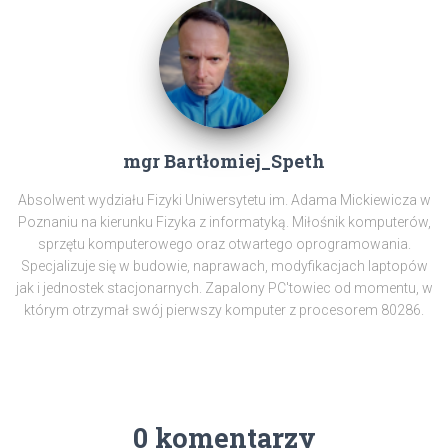
mgr Bartłomiej_Speth
Absolwent wydziału Fizyki Uniwersytetu im. Adama Mickiewicza w
Poznaniu na kierunku Fizyka z informatyką. Miłośnik komputerów,
sprzętu komputerowego oraz otwartego oprogramowania.
Specjalizuje się w budowie, naprawach, modyfikacjach laptopów
jak i jednostek stacjonarnych. Zapalony PC'towiec od momentu, w
którym otrzymał swój pierwszy komputer z procesorem 80286.
0 komentarzy