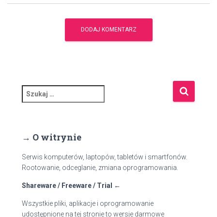
S
z
u
k
a
→ O witrynie
j
:
Serwis komputerów, laptopów, tabletów i smartfonów.
Rootowanie, odceglanie, zmiana oprogramowania.
Shareware / Freeware / Trial ←
Wszystkie pliki, aplikacje i oprogramowanie
udostępnione na tej stronie to wersje darmowe