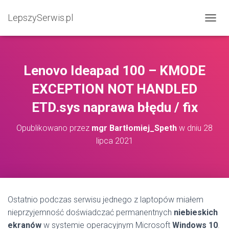
LepszySerwis.pl
PRZEŁ
Lenovo Ideapad 100 – KMODE
EXCEPTION NOT HANDLED
ETD.sys naprawa błędu / fix
Opublikowano przez
mgr Bartłomiej_Speth
w dniu
28
lipca 2021
Ostatnio podczas serwisu jednego z laptopów miałem
nieprzyjemność doświadczać permanentnych
niebieskich
ekranów
w systemie operacyjnym Microsoft
Windows 10
.