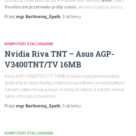
dzisiaj już i wieloletni sprzęt komputerowy. Niestety
wiele
z kart
Voodoo
nie przetrwało próby czasu
, ale na szczęście dużo z …
Przez
mgr Bartłomiej_Speth
,
5 lat
temu
KOMPUTERY STACJONARNE
Nvidia Riva TNT – Asus AGP-
V3400TNT/TV 16MB
Asus AGP-V3400TNT/TV 16MB to była moja pierwsza karta
graficzna ze stajni Nvidia, totalnie przypadkiem i powiedziałbym
fuksem udało mi się ją kupić w tamtych latach w bardzo dobrej
cenie, chociaż oczywiście i …
Przez
mgr Bartłomiej_Speth
,
5 lat
temu
KOMPUTERY STACJONARNE