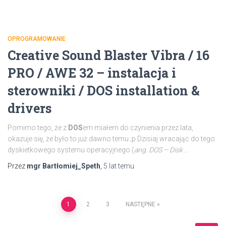
OPROGRAMOWANIE
Creative Sound Blaster Vibra / 16
PRO / AWE 32 – instalacja i
sterowniki / DOS installation &
drivers
Pomimo tego, że z
DOS
em miałem do czynienia przez lata,
okazuje się, że było to już dawno temu ;p Dzisiaj wracając do tego
dyskietkowego systemu operacyjnego (
ang. DOS – Disk
…
Przez
mgr Bartłomiej_Speth
,
5 lat
temu
Stronicowanie
1
2
3
NASTĘPNE