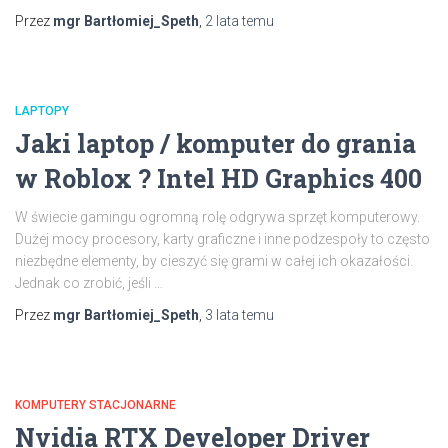
Przez
mgr Bartłomiej_Speth
,
2 lata
temu
LAPTOPY
Jaki laptop / komputer do grania
w Roblox ? Intel HD Graphics 400
W świecie gamingu ogromną rolę odgrywa sprzęt komputerowy.
Dużej mocy procesory, karty graficzne i inne podzespoły to często
niezbędne elementy, by cieszyć się grami w całej ich okazałości.
Jednak co zrobić, jeśli …
Przez
mgr Bartłomiej_Speth
,
3 lata
temu
KOMPUTERY STACJONARNE
Nvidia RTX Developer Driver