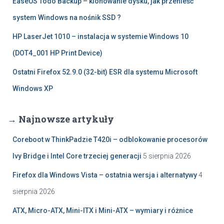
EaseUS Todo Backup – klonowanie dysku, jak przenieść
system Windows na nośnik SSD ?
HP LaserJet 1010 – instalacja w systemie Windows 10
(DOT4_001 HP Print Device)
Ostatni Firefox 52.9.0 (32-bit) ESR dla systemu Microsoft
Windows XP
→ Najnowsze artykuły
Coreboot w ThinkPadzie T420i – odblokowanie procesorów
Ivy Bridge i Intel Core trzeciej generacji
5 sierpnia 2026
Firefox dla Windows Vista – ostatnia wersja i alternatywy
4
sierpnia 2026
ATX, Micro-ATX, Mini-ITX i Mini-ATX – wymiary i różnice