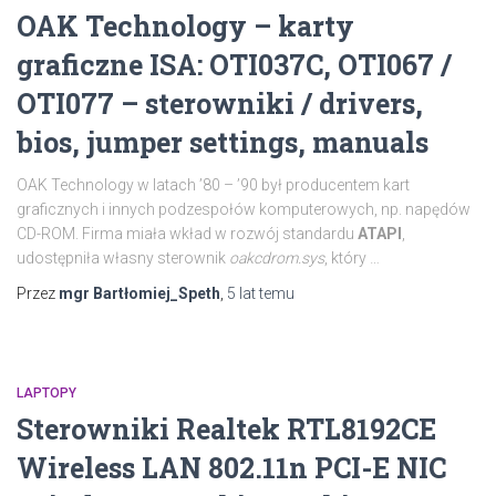
OAK Technology – karty
graficzne ISA: OTI037C, OTI067 /
OTI077 – sterowniki / drivers,
bios, jumper settings, manuals
OAK Technology w latach ’80 – ’90 był producentem kart
graficznych i innych podzespołów komputerowych, np. napędów
CD-ROM. Firma miała wkład w rozwój standardu
ATAPI
,
udostępniła własny sterownik
oakcdrom.sys
, który …
Przez
mgr Bartłomiej_Speth
,
5 lat
temu
LAPTOPY
Sterowniki Realtek RTL8192CE
Wireless LAN 802.11n PCI-E NIC