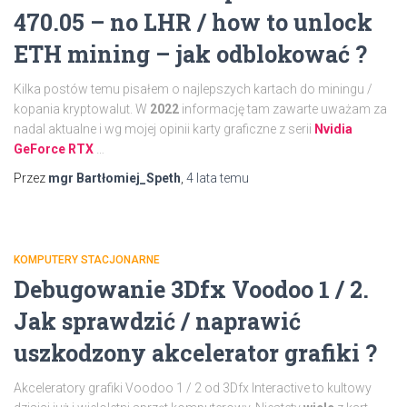
470.05 – no LHR / how to unlock
ETH mining – jak odblokować ?
Kilka postów temu pisałem o najlepszych kartach do miningu /
kopania kryptowalut. W
2022
informację tam zawarte uważam za
nadal aktualne i wg mojej opinii karty graficzne z serii
Nvidia
GeForce RTX
…
Przez
mgr Bartłomiej_Speth
,
4 lata
temu
KOMPUTERY STACJONARNE
Debugowanie 3Dfx Voodoo 1 / 2.
Jak sprawdzić / naprawić
uszkodzony akcelerator grafiki ?
Akceleratory grafiki Voodoo 1 / 2 od 3Dfx Interactive to kultowy