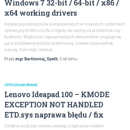
Windows 7 32-bit / 64-bit / x86 /
x64 working drivers
Instalacja podzespołów komputerowych w nowszych systemach
operacyjnych Microsoftu z reguły nie nastręcza problemów czy
trudności. Większość najważniejszych sterowników znajduje się
już w podstawowej bazie systemowej, czasem bywa jednak
inaczej, mało tego okazuje …
Przez
mgr Bartłomiej_Speth
,
5 lat
temu
OPROGRAMOWANIE
Lenovo Ideapad 100 – KMODE
EXCEPTION NOT HANDLED
ETD.sys naprawa błędu / fix
Ostatnio podczas serwisu jednego z laptopów miałem