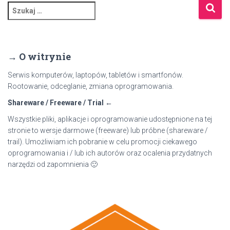
wpisów
S
z
u
k
a
→ O witrynie
j
:
Serwis komputerów, laptopów, tabletów i smartfonów.
Rootowanie, odceglanie, zmiana oprogramowania.
Shareware / Freeware / Trial ←
Wszystkie pliki, aplikacje i oprogramowanie udostępnione na tej
stronie to wersje darmowe (freeware) lub próbne (shareware /
trail). Umożliwiam ich pobranie w celu promocji ciekawego
oprogramowania i / lub ich autorów oraz ocalenia przydatnych
narzędzi od zapomnienia 🙂