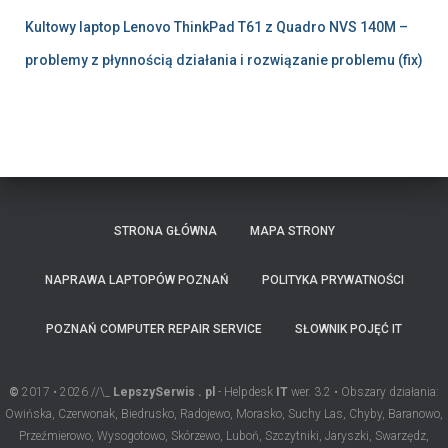
Kultowy laptop Lenovo ThinkPad T61 z Quadro NVS 140M –
problemy z płynnością działania i rozwiązanie problemu (fix)
STRONA GŁÓWNA
MAPA STRONY
NAPRAWA LAPTOPÓW POZNAŃ
POLITYKA PRYWATNOŚCI
POZNAŃ COMPUTER REPAIR SERVICE
SŁOWNIK POJĘĆ IT
©
2017 • 2026 //\_
LepszySerwis . pl
- Helpdesk
IT
wer. 3.2 • Obszary działania:
Owińska, Czerwonak, Biedrusko, Radojewo, Morasko, Suchy Las, Chyby, Baranowo,
Przeźmierowo, Wysogotowo, Skórzewo, Luboń, Szczytniki, Jaryszki, Swarzędz,