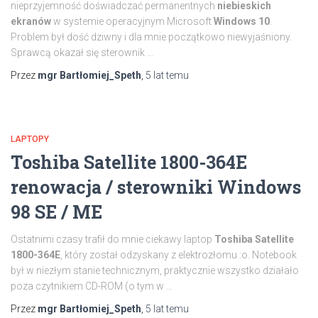
nieprzyjemność doświadczać permanentnych
niebieskich
ekranów
w systemie operacyjnym Microsoft
Windows 10
.
Problem był dość dziwny i dla mnie początkowo niewyjaśniony.
Sprawcą okazał się sterownik …
Przez
mgr Bartłomiej_Speth
,
5 lat
temu
LAPTOPY
Toshiba Satellite 1800-364E
renowacja / sterowniki Windows
98 SE / ME
Ostatnimi czasy trafił do mnie ciekawy laptop
Toshiba Satellite
1800-364E
, który został odzyskany z elektrozłomu :o. Notebook
był w niezłym stanie technicznym, praktycznie wszystko działało
poza czytnikiem CD-ROM (o tym w …
Przez
mgr Bartłomiej_Speth
,
5 lat
temu