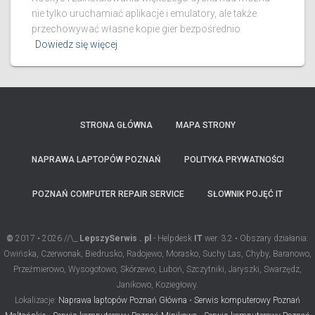
nie tylko uruchamiać aplikacje i emulatory, ale także
przechowywać własne kopie gier bezpośrednio
Dowiedz się więcej
STRONA GŁÓWNA
MAPA STRONY
NAPRAWA LAPTOPÓW POZNAŃ
POLITYKA PRYWATNOŚCI
POZNAŃ COMPUTER REPAIR SERVICE
SŁOWNIK POJĘĆ IT
©
2017 • 2026 //\_
LepszySerwis . pl
- Helpdesk
IT
wer. 3.2 • Obszary działania:
Owińska, Czerwonak, Biedrusko, Radojewo, Morasko, Suchy Las, Chyby, Baranowo,
Przeźmierowo, Wysogotowo, Skórzewo, Luboń, Szczytniki, Jaryszki, Swarzędz,
Janikowo, Koziegłowy.
Lokalizacje:
Naprawa laptopów Poznań Główna
•
Serwis komputerowy Poznań