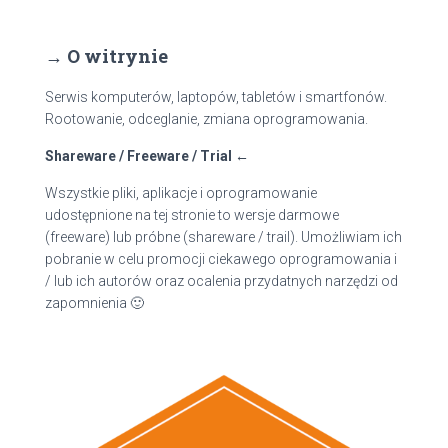
u
k
a
→ O witrynie
j
:
Serwis komputerów, laptopów, tabletów i smartfonów.
Rootowanie, odceglanie, zmiana oprogramowania.
Shareware / Freeware / Trial ←
Wszystkie pliki, aplikacje i oprogramowanie
udostępnione na tej stronie to wersje darmowe
(freeware) lub próbne (shareware / trail). Umożliwiam ich
pobranie w celu promocji ciekawego oprogramowania i
/ lub ich autorów oraz ocalenia przydatnych narzędzi od
zapomnienia 🙂