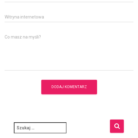
Witryna internetowa
Co masz na myśli?
S
z