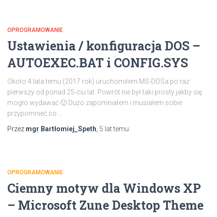
OPROGRAMOWANIE
Ustawienia / konfiguracja DOS –
AUTOEXEC.BAT i CONFIG.SYS
Około 4 lata temu (2017 rok) uruchomiłem MS-DOSa po raz
pierwszy od ponad 25-ciu lat. Powrót nie był taki prosty jakby się
mogło wydawać 🙂 Dużo zapomniałem i musiałem sobie
przypomnieć co …
Przez
mgr Bartłomiej_Speth
,
5 lat
temu
OPROGRAMOWANIE
Ciemny motyw dla Windows XP
– Microsoft Zune Desktop Theme