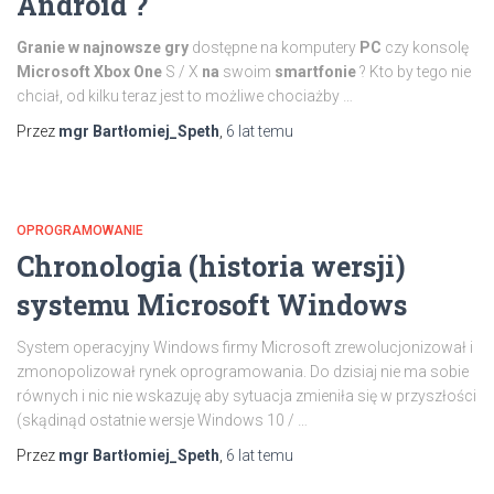
Android ?
Granie w najnowsze gry
dostępne na komputery
PC
czy konsolę
Microsoft Xbox One
S / X
na
swoim
smartfonie
? Kto by tego nie
chciał, od kilku teraz jest to możliwe chociażby …
Przez
mgr Bartłomiej_Speth
,
6 lat
temu
OPROGRAMOWANIE
Chronologia (historia wersji)
systemu Microsoft Windows
System operacyjny Windows firmy Microsoft zrewolucjonizował i
zmonopolizował rynek oprogramowania. Do dzisiaj nie ma sobie
równych i nic nie wskazuję aby sytuacja zmieniła się w przyszłości
(skądinąd ostatnie wersje Windows 10 / …
Przez
mgr Bartłomiej_Speth
,
6 lat
temu