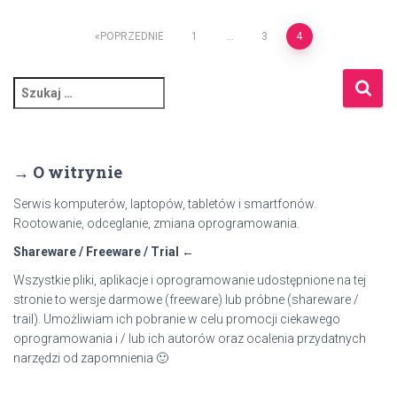
Stronicowanie
POPRZEDNIE
1
…
3
4
wpisów
S
z
u
k
a
→ O witrynie
j
:
Serwis komputerów, laptopów, tabletów i smartfonów.
Rootowanie, odceglanie, zmiana oprogramowania.
Shareware / Freeware / Trial ←
Wszystkie pliki, aplikacje i oprogramowanie udostępnione na tej
stronie to wersje darmowe (freeware) lub próbne (shareware /
trail). Umożliwiam ich pobranie w celu promocji ciekawego
oprogramowania i / lub ich autorów oraz ocalenia przydatnych
narzędzi od zapomnienia 🙂