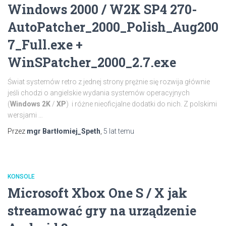
Windows 2000 / W2K SP4 270-
AutoPatcher_2000_Polish_Aug200
7_Full.exe +
WinSPatcher_2000_2.7.exe
Świat systemów retro z jednej strony prężnie się rozwija głównie
jeśli chodzi o angielskie wydania systemów operacyjnych
(
Windows
2K
/
XP
) i różne nieoficjalne dodatki do nich. Z polskimi
wersjami …
Przez
mgr Bartłomiej_Speth
,
5 lat
temu
KONSOLE
Microsoft Xbox One S / X jak
streamować gry na urządzenie