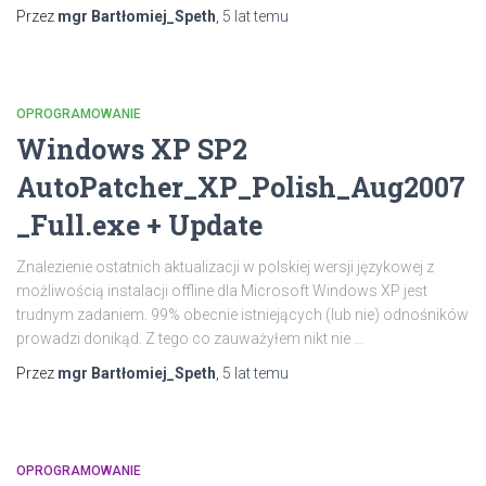
Przez
mgr Bartłomiej_Speth
,
5 lat
temu
OPROGRAMOWANIE
Windows XP SP2
AutoPatcher_XP_Polish_Aug2007
_Full.exe + Update
Znalezienie ostatnich aktualizacji w polskiej wersji językowej z
możliwością instalacji offline dla Microsoft Windows XP jest
trudnym zadaniem. 99% obecnie istniejących (lub nie) odnośników
prowadzi donikąd. Z tego co zauważyłem nikt nie …
Przez
mgr Bartłomiej_Speth
,
5 lat
temu
OPROGRAMOWANIE