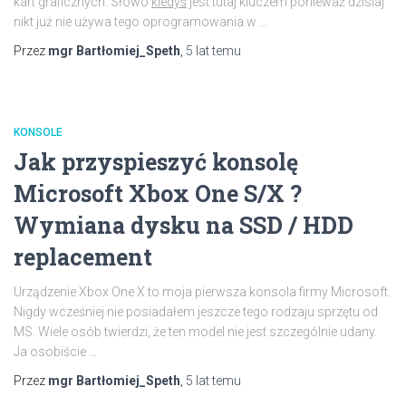
kart graficznych. Słowo
kiedyś
jest tutaj kluczem ponieważ dzisiaj
nikt już nie używa tego oprogramowania w …
Przez
mgr Bartłomiej_Speth
,
5 lat
temu
KONSOLE
Jak przyspieszyć konsolę
Microsoft Xbox One S/X ?
Wymiana dysku na SSD / HDD
replacement
Urządzenie Xbox One X to moja pierwsza konsola firmy Microsoft.
Nigdy wcześniej nie posiadałem jeszcze tego rodzaju sprzętu od
MS. Wiele osób twierdzi, że ten model nie jest szczególnie udany.
Ja osobiście …
Przez
mgr Bartłomiej_Speth
,
5 lat
temu