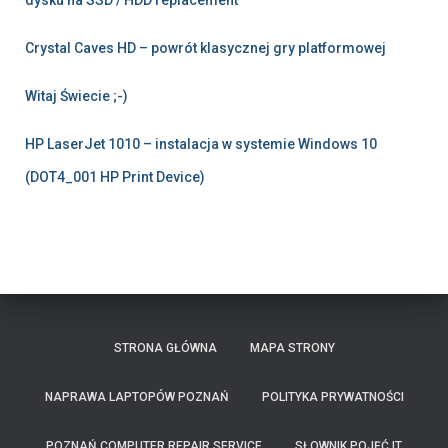
dysku na SSD / HDD replacement
Crystal Caves HD – powrót klasycznej gry platformowej
Witaj Świecie ;-)
HP LaserJet 1010 – instalacja w systemie Windows 10
(DOT4_001 HP Print Device)
STRONA GŁÓWNA
MAPA STRONY
NAPRAWA LAPTOPÓW POZNAŃ
POLITYKA PRYWATNOŚCI
POZNAŃ COMPUTER REPAIR SERVICE
SŁOWNIK POJĘĆ IT