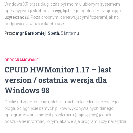
Windows XP przez długi czas był moim ulubionym systemem
operacyjnym jeśli chodzi o
wygląd
i jego ogólną rzecz ujmując
użyteczność
. Poza drobnymi denerwującymi ficzerami jak np.
podpowiedzi w balonikach (
ang.
…
Przez
mgr Bartłomiej_Speth
,
5 lat
temu
OPROGRAMOWANIE
CPUID HWMonitor 1.17 – last
version / ostatnia wersja dla
Windows 98
Ocalić od zapomnienia (także dla siebie) to jeden z celów tego
bloga. Ściągnięcie samych plików wykonywalnych danego
oprogramowania nie jest problemem (najczęściej) jednak
odszukanie informacji o tym jaka wersja programu czy narzędzia
…