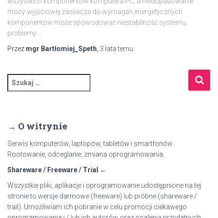
wszystkich komponentów komputera PC, a niedopasowanie
mocy wyjściowej zasilacza do wymagań energetycznych
komponentów może spowodować niestabilność systemu,
problemy …
Przez
mgr Bartłomiej_Speth
,
3 lata
temu
S
z
u
k
a
→ O witrynie
j
:
Serwis komputerów, laptopów, tabletów i smartfonów.
Rootowanie, odceglanie, zmiana oprogramowania.
Shareware / Freeware / Trial ←
Wszystkie pliki, aplikacje i oprogramowanie udostępnione na tej
stronie to wersje darmowe (freeware) lub próbne (shareware /
trail). Umożliwiam ich pobranie w celu promocji ciekawego
oprogramowania i / lub ich autorów oraz ocalenia przydatnych