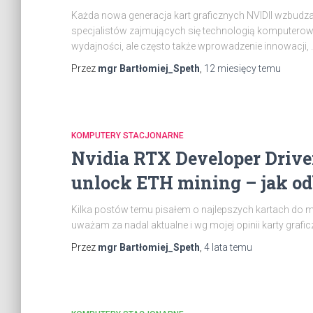
Każda nowa generacja kart graficznych NVIDII wzbudz
specjalistów zajmujących się technologią komputerow
wydajności, ale często także wprowadzenie innowacji, 
Przez
mgr Bartłomiej_Speth
,
12 miesięcy
temu
KOMPUTERY STACJONARNE
Nvidia RTX Developer Driver
unlock ETH mining – jak o
Kilka postów temu pisałem o najlepszych kartach do m
uważam za nadal aktualne i wg mojej opinii karty graficz
Przez
mgr Bartłomiej_Speth
,
4 lata
temu