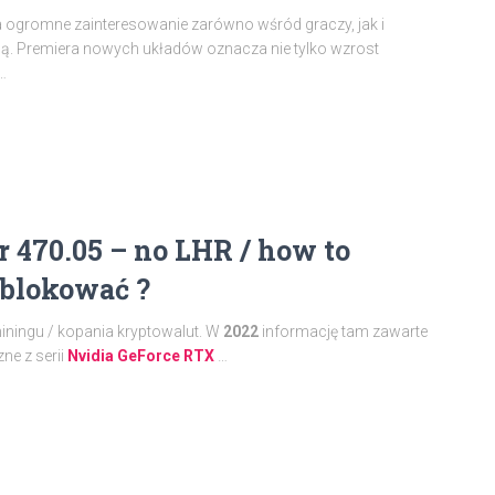
a ogromne zainteresowanie zarówno wśród graczy, jak i
ą. Premiera nowych układów oznacza nie tylko wzrost
…
 470.05 – no LHR / how to
dblokować ?
iningu / kopania kryptowalut. W
2022
informację tam zawarte
ne z serii
Nvidia GeForce RTX
…