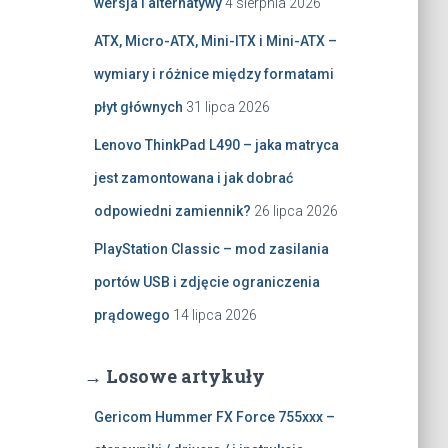
wersja i alternatywy
4 sierpnia 2026
ATX, Micro-ATX, Mini-ITX i Mini-ATX –
wymiary i różnice między formatami
płyt głównych
31 lipca 2026
Lenovo ThinkPad L490 – jaka matryca
jest zamontowana i jak dobrać
odpowiedni zamiennik?
26 lipca 2026
PlayStation Classic – mod zasilania
portów USB i zdjęcie ograniczenia
prądowego
14 lipca 2026
→ Losowe artykuły
Gericom Hummer FX Force 755xxx –