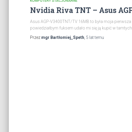
KOMPUTERY STACJONARNE
Nvidia Riva TNT – Asus A
Asus AGP-V3400TNT/TV 16MB to była moja pierwsza karta
powiedziałbym fuksem udało mi się ją kupić w tamtych 
Przez
mgr Bartłomiej_Speth
,
5 lat
temu