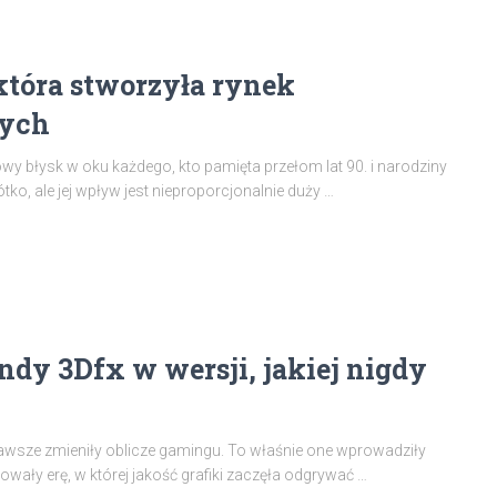
 która stworzyła rynek
nych
wy błysk w oku każdego, kto pamięta przełom lat 90. i narodziny
tko, ale jej wpływ jest nieproporcjonalnie duży …
ndy 3Dfx w wersji, jakiej nigdy
a zawsze zmieniły oblicze gamingu. To właśnie one wprowadziły
ły erę, w której jakość grafiki zaczęła odgrywać …