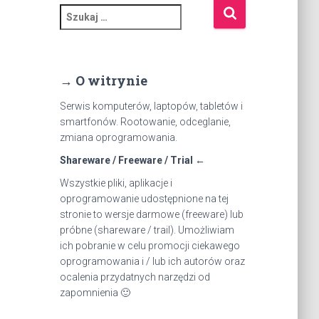
S
z
u
k
a
→ O witrynie
j
:
Serwis komputerów, laptopów, tabletów i
smartfonów. Rootowanie, odceglanie,
zmiana oprogramowania.
Shareware / Freeware / Trial ←
Wszystkie pliki, aplikacje i
oprogramowanie udostępnione na tej
stronie to wersje darmowe (freeware) lub
próbne (shareware / trail). Umożliwiam
ich pobranie w celu promocji ciekawego
oprogramowania i / lub ich autorów oraz
ocalenia przydatnych narzędzi od
zapomnienia 🙂