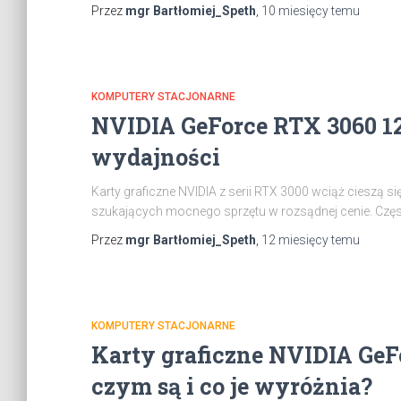
Przez
mgr Bartłomiej_Speth
,
10 miesięcy
temu
KOMPUTERY STACJONARNE
NVIDIA GeForce RTX 3060 12
wydajności
Karty graficzne NVIDIA z serii RTX 3000 wciąż cieszą s
szukających mocnego sprzętu w rozsądnej cenie. Czę
Przez
mgr Bartłomiej_Speth
,
12 miesięcy
temu
KOMPUTERY STACJONARNE
Karty graficzne NVIDIA GeF
czym są i co je wyróżnia?