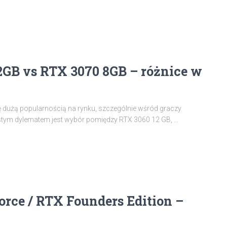
GB vs RTX 3070 8GB – różnice w
ię dużą popularnością na rynku, szczególnie wśród graczy
stym dylematem jest wybór pomiędzy RTX 3060 12 GB, …
orce / RTX Founders Edition –