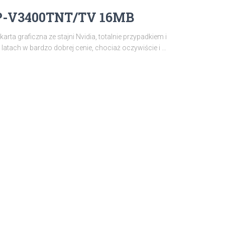
GP-V3400TNT/TV 16MB
 graficzna ze stajni Nvidia, totalnie przypadkiem i
latach w bardzo dobrej cenie, chociaż oczywiście i …