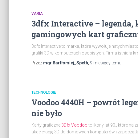
VARIA
3dfx Interactive – legenda,
gamingowych kart graficz
3dfx Interactive to marka, która wywołuje natychmiasto
grafiki 3D w komputerach osobistych. Firma istniała kró
Przez
mgr Bartłomiej_Speth
,
9 miesięcy
temu
TECHNOLOGIE
Voodoo 4440H – powrót lege
nie było
Karty graficzne
3Dfx Voodoo
to ikony lat 90., które n
akcelerację 3D do domowych komputerów i zapoczątkowa