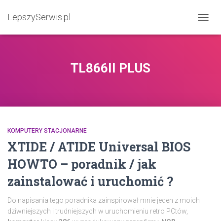
LepszySerwis.pl
PRZEŁ
TL866II PLUS
KOMPUTERY STACJONARNE
XTIDE / ATIDE Universal BIOS
HOWTO – poradnik / jak
zainstalować i uruchomić ?
Do napisania tego poradnika zainspirował mnie jeden z moich
dziwniejszych i trudniejszych w uruchomieniu retro PCtów,