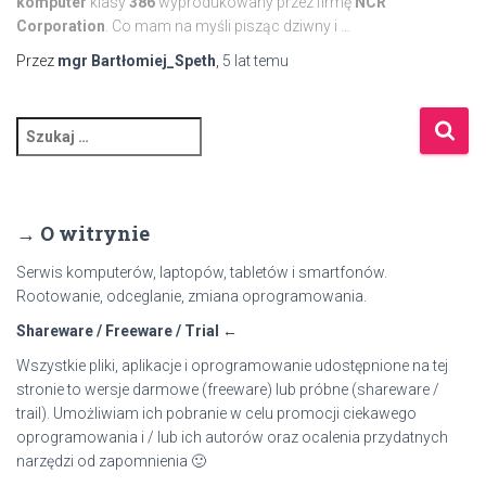
komputer
klasy
386
wyprodukowany przez
firmę
NCR
Corporation
. Co mam na myśli pisząc dziwny i …
Przez
mgr Bartłomiej_Speth
,
5 lat
temu
S
z
u
k
a
→ O witrynie
j
:
Serwis komputerów, laptopów, tabletów i smartfonów.
Rootowanie, odceglanie, zmiana oprogramowania.
Shareware / Freeware / Trial ←
Wszystkie pliki, aplikacje i oprogramowanie udostępnione na tej
stronie to wersje darmowe (freeware) lub próbne (shareware /
trail). Umożliwiam ich pobranie w celu promocji ciekawego
oprogramowania i / lub ich autorów oraz ocalenia przydatnych
narzędzi od zapomnienia 🙂