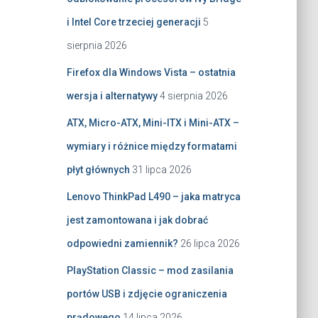
i Intel Core trzeciej generacji
5
sierpnia 2026
Firefox dla Windows Vista – ostatnia
wersja i alternatywy
4 sierpnia 2026
ATX, Micro-ATX, Mini-ITX i Mini-ATX –
wymiary i różnice między formatami
płyt głównych
31 lipca 2026
Lenovo ThinkPad L490 – jaka matryca
jest zamontowana i jak dobrać
odpowiedni zamiennik?
26 lipca 2026
PlayStation Classic – mod zasilania
portów USB i zdjęcie ograniczenia
prądowego
14 lipca 2026