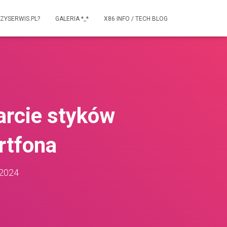
ZYSERWIS.PL?
GALERIA *_*
X86 INFO / TECH BLOG
arcie styków
rtfona
 2024