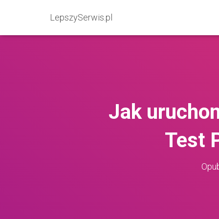
LepszySerwis.pl
Jak uruchom
Test 
Opub