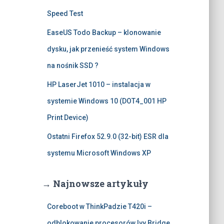
Speed Test
EaseUS Todo Backup – klonowanie
dysku, jak przenieść system Windows
na nośnik SSD ?
HP LaserJet 1010 – instalacja w
systemie Windows 10 (DOT4_001 HP
Print Device)
Ostatni Firefox 52.9.0 (32-bit) ESR dla
systemu Microsoft Windows XP
→ Najnowsze artykuły
Coreboot w ThinkPadzie T420i –
odblokowanie procesorów Ivy Bridge