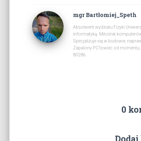
mgr Bartłomiej_Speth
Absolwent wydziału Fizyki Uniwer
informatyką. Miłośnik komputeró
Specjalizuje się w budowie, napra
Zapalony PC'towiec od momentu, 
80286.
0 ko
Dodaj