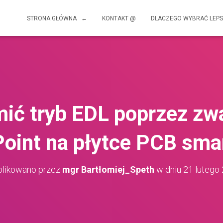
STRONA GŁÓWNA ←
KONTAKT @
DLACZEGO WYBRAĆ LEPS
ić tryb EDL poprzez zw
Point na płytce PCB sma
likowano przez
mgr Bartłomiej_Speth
w dniu
21 lutego