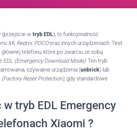
 (przejście w
tryb
EDL
), to funkcjonalność
omi
,
Mi
,
Redmi
,
POCO
oraz innych urządzeniach. Test
e głównej telefonu, które po zwarciu ze sobą
ie EDL
(Emergency Download Mode)
. Ten tryb
amowania, ożywianie urządzenia (
unbrick
) lub
P
(Factory Reset Protection)
, gdy standardowe
ć w tryb EDL Emergency
lefonach Xiaomi ?