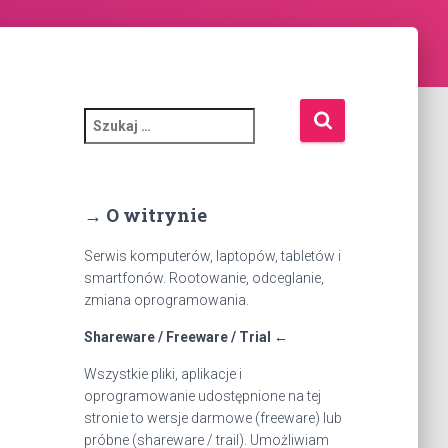
S
z
u
k
a
→ O witrynie
j
:
Serwis komputerów, laptopów, tabletów i
smartfonów. Rootowanie, odceglanie,
zmiana oprogramowania.
Shareware / Freeware / Trial ←
Wszystkie pliki, aplikacje i
oprogramowanie udostępnione na tej
stronie to wersje darmowe (freeware) lub
próbne (shareware / trail). Umożliwiam