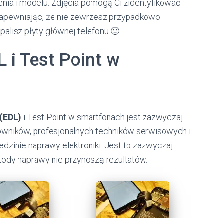
enia i modelu. Zdjęcia pomogą Ci zidentyfikować
zapewniając, że nie zewrzesz przypadkowo
lisz płyty głównej telefonu 🙂
 i Test Point w
(EDL)
i Test Point w smartfonach jest zazwyczaj
ników, profesjonalnych techników serwisowych i
zinie naprawy elektroniki. Jest to zazwyczaj
tody naprawy nie przynoszą rezultatów.