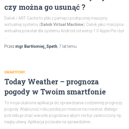
czy można go usunąć ?
Dalvik / ART Cache to pliki z pamięci podręcznej maszyny
wirtualnej systemu (
Dalvik Virtual Machine
). Dalvik jako maszyna
wirtualna powstał dla systemu Android od wersji 1.0 Apple Pie i był
…
Przez
mgr Bartłomiej_Speth
,
7 lat
temu
SMARTFONY
Today Weather – prognoza
pogody w Twoim smartfonie
To moja ulubiona aplikacja do sprawdzania codziennej prognozy
pogody. Większość roku jeżdżę po mieście na rowerze, dlatego
potrzebuje znać warunki pogodowe abym nie był zaskoczony np.
nagłą ulewą. Aplikacja pozwala na sprawdzenie:…