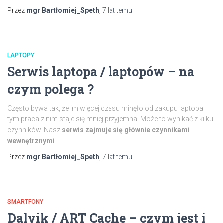
Przez
mgr Bartłomiej_Speth
,
7 lat
temu
LAPTOPY
Serwis laptopa / laptopów – na
czym polega ?
Często bywa tak, że im więcej czasu minęło od zakupu laptopa
tym praca z nim staje się mniej przyjemna. Może to wynikać z kilku
czynników. Nasz
serwis zajmuje się głównie czynnikami
wewnętrznymi
…
Przez
mgr Bartłomiej_Speth
,
7 lat
temu
SMARTFONY
Dalvik / ART Cache – czym jest i