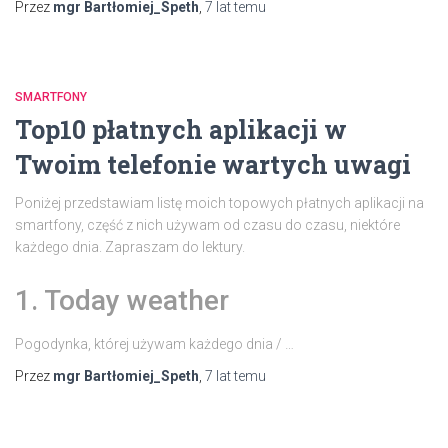
Przez
mgr Bartłomiej_Speth
,
7 lat
temu
SMARTFONY
Top10 płatnych aplikacji w
Twoim telefonie wartych uwagi
Poniżej przedstawiam listę moich topowych płatnych aplikacji na
smartfony, część z nich używam od czasu do czasu, niektóre
każdego dnia. Zapraszam do lektury.
1. Today weather
Pogodynka, której używam każdego dnia / …
Przez
mgr Bartłomiej_Speth
,
7 lat
temu