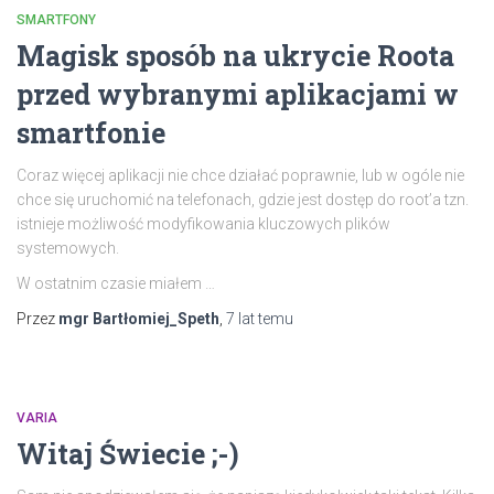
SMARTFONY
Magisk sposób na ukrycie Roota
przed wybranymi aplikacjami w
smartfonie
Coraz więcej aplikacji nie chce działać poprawnie, lub w ogóle nie
chce się uruchomić na telefonach, gdzie jest dostęp do root’a tzn.
istnieje możliwość modyfikowania kluczowych plików
systemowych.
W ostatnim czasie miałem …
Przez
mgr Bartłomiej_Speth
,
7 lat
temu
VARIA
Witaj Świecie ;-)