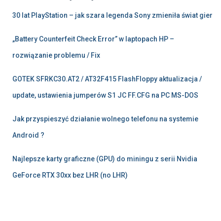
30 lat PlayStation – jak szara legenda Sony zmieniła świat gier
„Battery Counterfeit Check Error” w laptopach HP –
rozwiązanie problemu / Fix
GOTEK SFRKC30.AT2 / AT32F415 FlashFloppy aktualizacja /
update, ustawienia jumperów S1 JC FF.CFG na PC MS-DOS
Jak przyspieszyć działanie wolnego telefonu na systemie
Android ?
Najlepsze karty graficzne (GPU) do miningu z serii Nvidia
GeForce RTX 30xx bez LHR (no LHR)