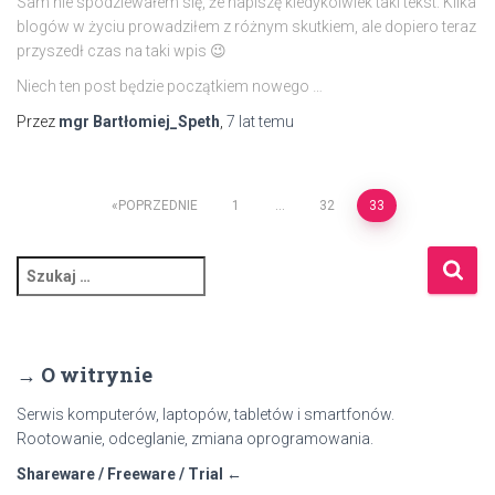
Sam nie spodziewałem się, że napiszę kiedykolwiek taki tekst. Kilka
blogów w życiu prowadziłem z różnym skutkiem, ale dopiero teraz
przyszedł czas na taki wpis 😉
Niech ten post będzie początkiem nowego …
Przez
mgr Bartłomiej_Speth
,
7 lat
temu
Stronicowanie
POPRZEDNIE
1
…
32
33
wpisów
S
z
u
k
a
→ O witrynie
j
:
Serwis komputerów, laptopów, tabletów i smartfonów.
Rootowanie, odceglanie, zmiana oprogramowania.
Shareware / Freeware / Trial ←