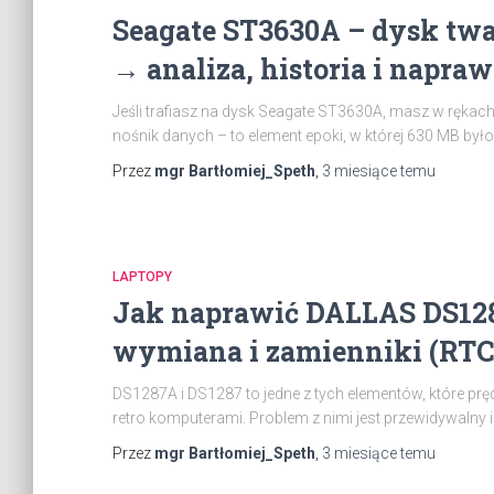
Seagate ST3630A – dysk twa
→ analiza, historia i napra
Jeśli trafiasz na dysk Seagate ST3630A, masz w rękach 
nośnik danych – to element epoki, w której 630 MB był
Przez
mgr Bartłomiej_Speth
,
3 miesiące
temu
LAPTOPY
Jak naprawić DALLAS DS128
wymiana i zamienniki (RTC
DS1287A i DS1287 to jedne z tych elementów, które prędz
retro komputerami. Problem z nimi jest przewidywalny i
Przez
mgr Bartłomiej_Speth
,
3 miesiące
temu