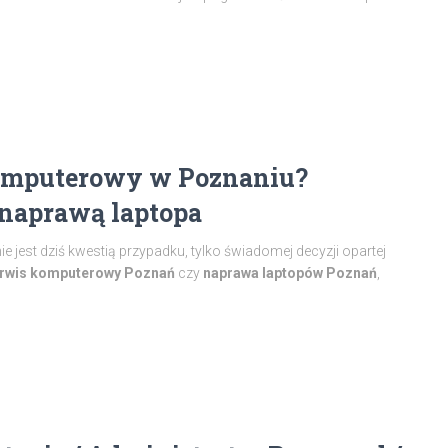
komputerowy w Poznaniu?
 naprawą laptopa
est dziś kwestią przypadku, tylko świadomej decyzji opartej
rwis komputerowy Poznań
czy
naprawa laptopów Poznań
,