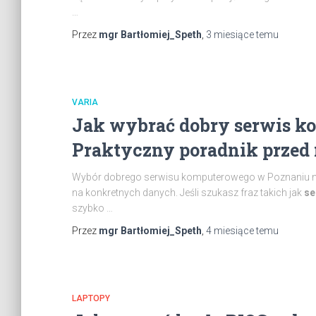
…
Przez
mgr Bartłomiej_Speth
,
3 miesiące
temu
VARIA
Jak wybrać dobry serwis 
Praktyczny poradnik przed
Wybór dobrego serwisu komputerowego w Poznaniu nie j
na konkretnych danych. Jeśli szukasz fraz takich jak
se
szybko …
Przez
mgr Bartłomiej_Speth
,
4 miesiące
temu
LAPTOPY