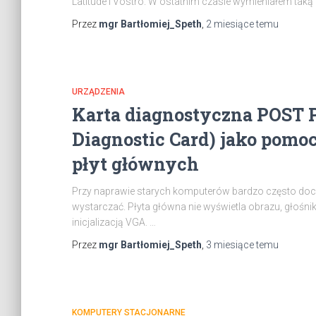
Latitude i Vostro. W ostatnim czasie wymieniałem taką 
Przez
mgr Bartłomiej_Speth
,
2 miesiące
temu
URZĄDZENIA
Karta diagnostyczna POST P
Diagnostic Card) jako pomo
płyt głównych
Przy naprawie starych komputerów bardzo często doc
wystarczać. Płyta główna nie wyświetla obrazu, głośn
inicjalizacją VGA. …
Przez
mgr Bartłomiej_Speth
,
3 miesiące
temu
KOMPUTERY STACJONARNE