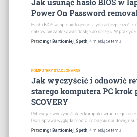
Jak usunąć hasło BIOS w lap
Power On Password remova
Hasło BIOS w laptopie to jedno z tych zabezpieczeń, któ
całkowicie zablokować dostęp do sprzętu. W praktyce
Przez
mgr Bartłomiej_Speth
,
4 miesiące
temu
KOMPUTERY STACJONARNE
Jak wyczyścić i odnowić r
starego komputera PC krok 
SCOVERY
Pytanie jak wyczyścić stary komputer wraca regularnie
teorii sprawa wygląda prosto: rozkręcić obudowę, usun
Przez
mgr Bartłomiej_Speth
,
4 miesiące
temu