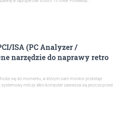
baterię w laptopie Dell Vostro 15 5568. Ponieważ
…
CI/ISA (PC Analyzer /
cne narzędzie do naprawy retro
hodzi się do momentu, w którym sam monitor przestaje
ik systemowy milczy albo komputer zawiesza się jeszcze przed