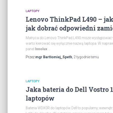
LAPTOPY
Lenovo ThinkPad L490 – jak
jak dobrać odpowiedni zam
Matryca do Lenovo ThinkPad L490 może występować w 
warto kierować się wyłącznie nazwą laptopa. W napr
panel
Innolux
…
Przez
mgr Bartłomiej_Speth
,
2 tygodnie
temu
LAPTOPY
Jaka bateria do Dell Vostro
laptopów
Bateria WDX0R do laptopów Dell to popularny, wewnętr