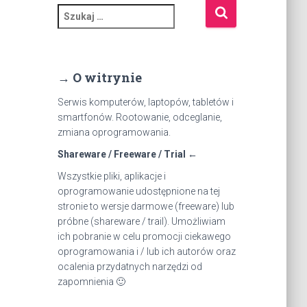
S
z
u
k
a
→ O witrynie
j
:
Serwis komputerów, laptopów, tabletów i
smartfonów. Rootowanie, odceglanie,
zmiana oprogramowania.
Shareware / Freeware / Trial ←
Wszystkie pliki, aplikacje i
oprogramowanie udostępnione na tej
stronie to wersje darmowe (freeware) lub
próbne (shareware / trail). Umożliwiam
ich pobranie w celu promocji ciekawego
oprogramowania i / lub ich autorów oraz
ocalenia przydatnych narzędzi od
zapomnienia 🙂