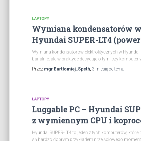
LAPTOPY
Wymiana kondensatorów w s
Hyundai SUPER-LT4 (power 
Wymiana kondensatorów elektrolitycznych w Hyundai S
banalnie, ale w praktyce decyduje o tym, czy komputer
Przez
mgr Bartłomiej_Speth
,
3 miesiące
temu
LAPTOPY
Luggable PC – Hyundai SUP
z wymiennym CPU i koproc
Hyundai SUPER-LT4 to jeden z tych komputerów, które pr
są bardzo dobrym przykładem przejściowego momentu w