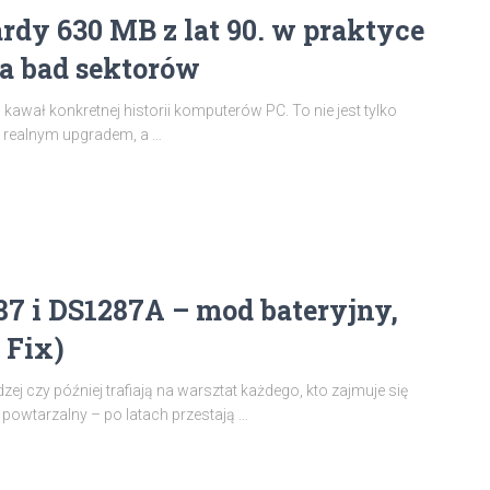
rdy 630 MB z lat 90. w praktyce
wa bad sektorów
kawał konkretnej historii komputerów PC. To nie jest tylko
o realnym upgradem, a …
7 i DS1287A – mod bateryjny,
 Fix)
ej czy później trafiają na warsztat każdego, kto zajmuje się
 powtarzalny – po latach przestają …