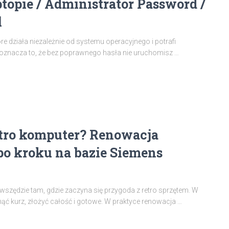
topie / Administrator Password /
l
re działa niezależnie od systemu operacyjnego i potrafi
 oznacza to, że bez poprawnego hasła nie uruchomisz …
etro komputer? Renowacja
po kroku na bazie Siemens
 wszędzie tam, gdzie zaczyna się przygoda z retro sprzętem. W
ąć kurz, złożyć całość i gotowe. W praktyce renowacja …