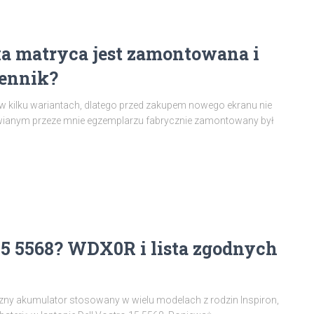
a matryca jest zamontowana i
iennik?
kilku wariantach, dlatego przed zakupem nowego ekranu nie
awianym przeze mnie egzemplarzu fabrycznie zamontowany był
 15 5568? WDX0R i lista zgodnych
zny akumulator stosowany w wielu modelach z rodzin Inspiron,