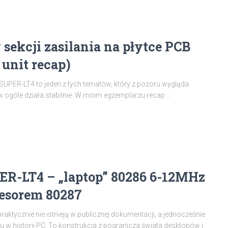
ekcji zasilania na płytce PCB
unit recap)
UPER-LT4 to jeden z tych tematów, który z pozoru wygląda
 w ogóle działa stabilnie. W moim egzemplarzu recap …
ER-LT4 – „laptop” 80286 6-12MHz
esorem 80287
aktycznie nie istnieją w publicznej dokumentacji, a jednocześnie
 historii PC. To konstrukcja z pogranicza świata desktopów i