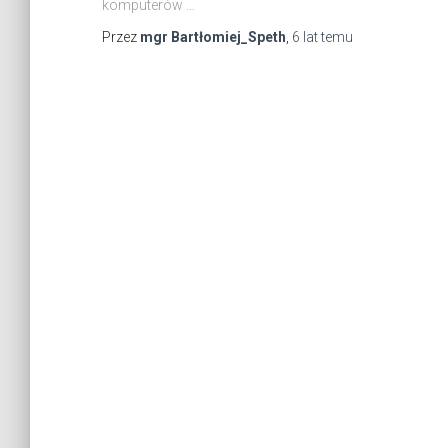
komputerów …
Przez
mgr Bartłomiej_Speth
,
6 lat
temu