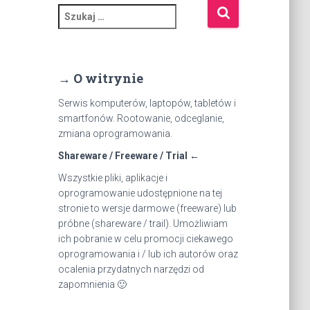
S
z
u
k
a
→ O witrynie
j
:
Serwis komputerów, laptopów, tabletów i
smartfonów. Rootowanie, odceglanie,
zmiana oprogramowania.
Shareware / Freeware / Trial ←
Wszystkie pliki, aplikacje i
oprogramowanie udostępnione na tej
stronie to wersje darmowe (freeware) lub
próbne (shareware / trail). Umożliwiam
ich pobranie w celu promocji ciekawego
oprogramowania i / lub ich autorów oraz
ocalenia przydatnych narzędzi od
zapomnienia 🙂