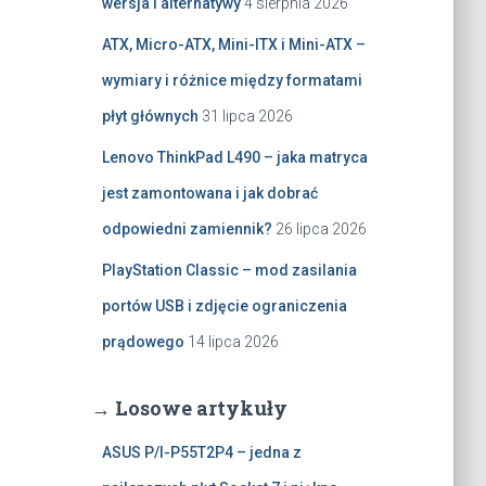
wersja i alternatywy
4 sierpnia 2026
ATX, Micro-ATX, Mini-ITX i Mini-ATX –
wymiary i różnice między formatami
płyt głównych
31 lipca 2026
Lenovo ThinkPad L490 – jaka matryca
jest zamontowana i jak dobrać
odpowiedni zamiennik?
26 lipca 2026
PlayStation Classic – mod zasilania
portów USB i zdjęcie ograniczenia
prądowego
14 lipca 2026
→ Losowe artykuły
ASUS P/I-P55T2P4 – jedna z