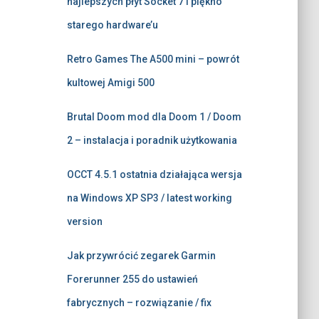
najlepszych płyt Socket 7 i piękno
starego hardware’u
Retro Games The A500 mini – powrót
kultowej Amigi 500
Brutal Doom mod dla Doom 1 / Doom
2 – instalacja i poradnik użytkowania
OCCT 4.5.1 ostatnia działająca wersja
na Windows XP SP3 / latest working
version
Jak przywrócić zegarek Garmin
Forerunner 255 do ustawień
fabrycznych – rozwiązanie / fix