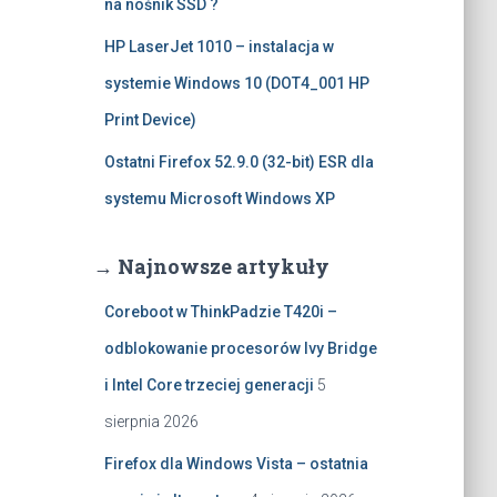
na nośnik SSD ?
HP LaserJet 1010 – instalacja w
systemie Windows 10 (DOT4_001 HP
Print Device)
Ostatni Firefox 52.9.0 (32-bit) ESR dla
systemu Microsoft Windows XP
→ Najnowsze artykuły
Coreboot w ThinkPadzie T420i –
odblokowanie procesorów Ivy Bridge
i Intel Core trzeciej generacji
5
sierpnia 2026
Firefox dla Windows Vista – ostatnia