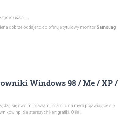
e zgromadzić … „
kiena dobrze oddaje to co oferuje tytułowy monitor
Samsung
rowniki Windows 98 / Me / XP /
ządzą się swoimi prawami, mam tu na myśli pojawiające się
ków np. dla starszych kart grafiki. O ile …