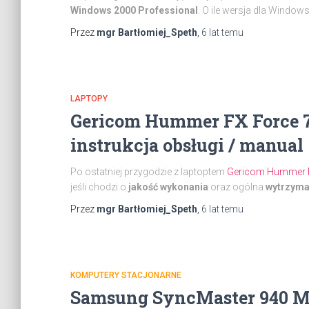
Windows 2000 Professional
. O ile wersja dla Window
Przez
mgr Bartłomiej_Speth
,
6 lat
temu
LAPTOPY
Gericom Hummer FX Force 75
instrukcja obsługi / manual
Po ostatniej przygodzie z laptoptem
Gericom Hummer 
jeśli chodzi o
jakość wykonania
oraz ogólna
wytrzyma
Przez
mgr Bartłomiej_Speth
,
6 lat
temu
KOMPUTERY STACJONARNE
Samsung SyncMaster 940 MW