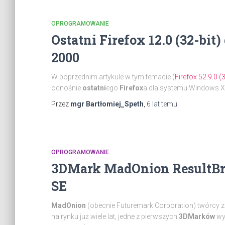
OPROGRAMOWANIE
Ostatni Firefox 12.0 (32-bi
2000
W poprzednim artykule w tym temacie (
Firefox 52.9.0 (
odnośnie
ostatni
ego
Firefox
a dla systemu Windows XP
Przez
mgr Bartłomiej_Speth
,
6 lat
temu
OPROGRAMOWANIE
3DMark MadOnion ResultBro
SE
MadOnion
(obecnie Futuremark Corporation) twórcy
na rynku już wiele lat, jedne z pierwszych
3DMarków
wy