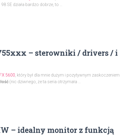
s 98 SE działa bardzo dobrze, to …
5xxx – sterowniki / drivers / i
FX 5600
, który był dla mnie dużym i pozytywnym zaskoczeniem
łość
(nic dziwnego, że ta seria otrzymała …
 – idealny monitor z funkcją