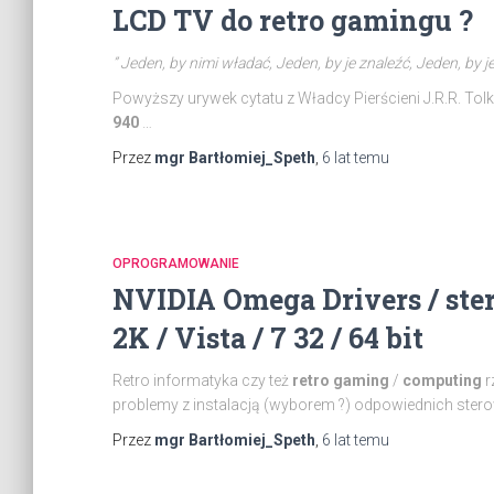
LCD TV do retro gamingu ?
” Jeden, by nimi władać, Jeden, by je znaleźć, Jeden, by j
Powyższy urywek cytatu z Władcy Pierścieni J.R.R. Tol
940
…
Przez
mgr Bartłomiej_Speth
,
6 lat
temu
OPROGRAMOWANIE
NVIDIA Omega Drivers / ste
2K / Vista / 7 32 / 64 bit
Retro informatyka czy też
retro gaming
/
computing
r
problemy z instalacją (wyborem ?) odpowiednich sterowni
Przez
mgr Bartłomiej_Speth
,
6 lat
temu