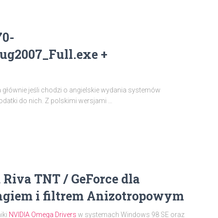
70-
ug2007_Full.exe +
ja głównie jeśli chodzi o angielskie wydania systemów
dodatki do nich. Z polskimi wersjami …
 Riva TNT / GeForce dla
ngiem i filtrem Anizotropowym
iki
NVIDIA Omega Drivers
w systemach Windows 98 SE oraz