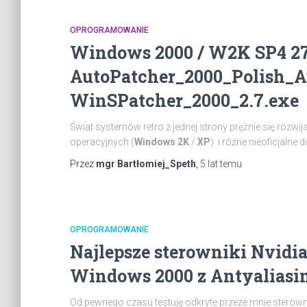
OPROGRAMOWANIE
Windows 2000 / W2K SP4 2
AutoPatcher_2000_Polish_A
WinSPatcher_2000_2.7.exe
Świat systemów retro z jednej strony prężnie się rozwi
operacyjnych (
Windows
2K
/
XP
) i różne nieoficjalne 
Przez
mgr Bartłomiej_Speth
,
5 lat
temu
OPROGRAMOWANIE
Najlepsze sterowniki Nvidia
Windows 2000 z Antyaliasi
Od pewnego czasu testuję odkryte przeze mnie sterown