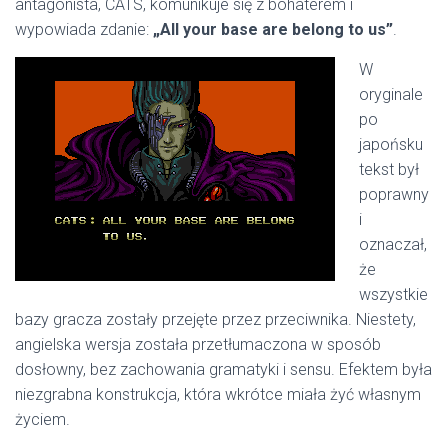
antagonista, CATS, komunikuje się z bohaterem i
wypowiada zdanie:
„All your base are belong to us”
.
W
oryginale
po
japońsku
tekst był
poprawny
i
oznaczał,
że
wszystkie
bazy gracza zostały przejęte przez przeciwnika. Niestety,
angielska wersja została przetłumaczona w sposób
dosłowny, bez zachowania gramatyki i sensu. Efektem była
niezgrabna konstrukcja, która wkrótce miała żyć własnym
życiem.