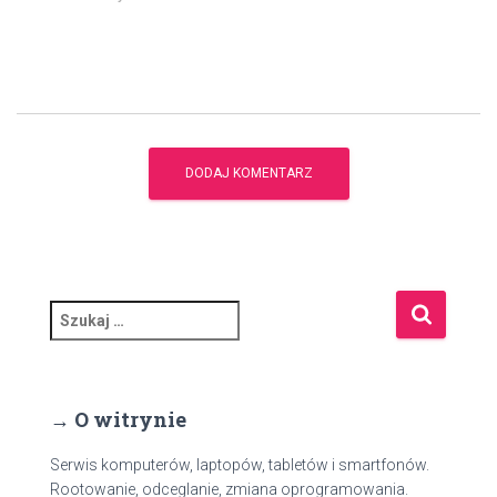
S
z
u
k
a
→ O witrynie
j
:
Serwis komputerów, laptopów, tabletów i smartfonów.
Rootowanie, odceglanie, zmiana oprogramowania.