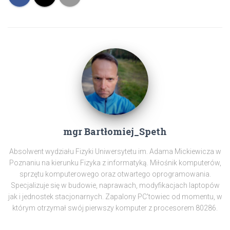
mgr Bartłomiej_Speth
Absolwent wydziału Fizyki Uniwersytetu im. Adama Mickiewicza w
Poznaniu na kierunku Fizyka z informatyką. Miłośnik komputerów,
sprzętu komputerowego oraz otwartego oprogramowania.
Specjalizuje się w budowie, naprawach, modyfikacjach laptopów
jak i jednostek stacjonarnych. Zapalony PC'towiec od momentu, w
którym otrzymał swój pierwszy komputer z procesorem 80286.