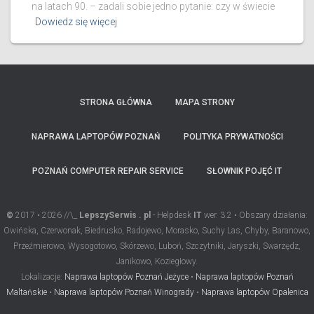
na latach 90. – zadali sobie jedno pytanie: czy w świecie
Dowiedz się więcej
STRONA GŁÓWNA
MAPA STRONY
NAPRAWA LAPTOPÓW POZNAŃ
POLITYKA PRYWATNOŚCI
POZNAŃ COMPUTER REPAIR SERVICE
SŁOWNIK POJĘĆ IT
©
2017 • 2026 //\_
LepszySerwis . pl
- Helpdesk
IT
wer. 3.2 • Obszary działania:
Owińska, Czerwonak, Biedrusko, Radojewo, Morasko, Suchy Las, Chyby, Baranowo,
Przeźmierowo, Wysogotowo, Skórzewo, Luboń, Szczytniki, Jaryszki, Swarzędz,
Janikowo, Koziegłowy.
Lokalizacje:
Naprawa laptopów Poznań Jeżyce
•
Naprawa laptopów Poznań
Maltańskie
•
Naprawa laptopów Poznań Winogrady
•
Naprawa laptopów Opalenica