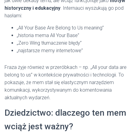
jak dwie dekady temu, ale wciąż funkcjonuje jako
motyw
historyczny i edukacyjny
. Internauci wyszukują go pod
hasłami:
„All Your Base Are Belong to Us meaning”
„historia mema All Your Base”
„Zero Wing tłumaczenie błędy”
„najstarsze memy internetowe”
Fraza żyje również w przeróbkach – np. „All your data are
belong to us” w kontekście prywatności i technologii. To
pokazuje, że mem stał się elastycznym narzędziem
komunikacji, wykorzystywanym do komentowania
aktualnych wydarzeń.
Dziedzictwo: dlaczego ten mem
wciąż jest ważny?