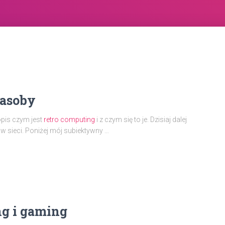
zasoby
opis czym jest
retro computing
i z czym się to je. Dzisiaj dalej
 sieci. Poniżej mój subiektywny …
ng i gaming