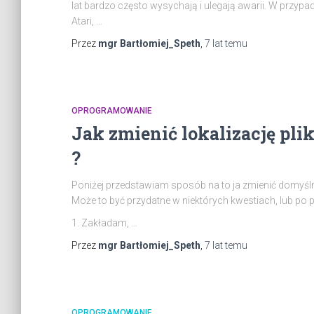
lat bardzo często wysychają i ulegają awarii. W przyp
Atari, …
Przez
mgr Bartłomiej_Speth
,
7 lat
temu
OPROGRAMOWANIE
Jak zmienić lokalizację pl
?
Poniżej przedstawiam sposób na to ja zmienić domyśln
Może to być przydatne w niektórych kwestiach, lub po 
1. Zakładam, …
Przez
mgr Bartłomiej_Speth
,
7 lat
temu
OPROGRAMOWANIE