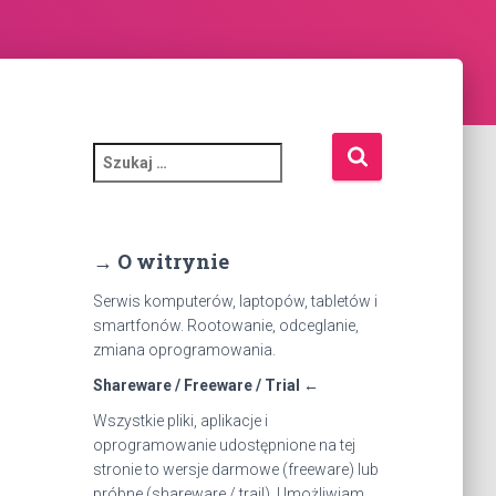
S
z
u
k
a
→ O witrynie
j
:
Serwis komputerów, laptopów, tabletów i
smartfonów. Rootowanie, odceglanie,
zmiana oprogramowania.
Shareware / Freeware / Trial ←
Wszystkie pliki, aplikacje i
oprogramowanie udostępnione na tej
stronie to wersje darmowe (freeware) lub
próbne (shareware / trail). Umożliwiam