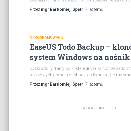
późniejsze numery uważałem to czasopismo za komplet
Przez
mgr Bartłomiej_Speth
,
7 lat
temu
OPROGRAMOWANIE
EaseUS Todo Backup – klono
system Windows na nośnik 
Dyski SSD (od ang. solid-state drive) na dobrze zad
talerzowych pomału odchodzi do lamusa. Kto raz prac
Przez
mgr Bartłomiej_Speth
,
7 lat
temu
Stronicowanie
POPRZEDNIE
1
…
wpisów