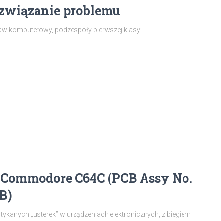
ozwiązanie problemu
aw komputerowy, podzespoły pierwszej klasy:
Commodore C64C (PCB Assy No.
 B)
otykanych „usterek” w urządzeniach elektronicznych, z biegiem