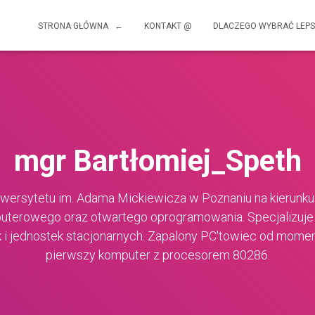
STRONA GŁÓWNA ←
KONTAKT @
DLACZEGO WYBRAĆ LEPS
mgr Bartłomiej_Speth
wersytetu im. Adama Mickiewicza w Poznaniu na kierunku 
uterowego oraz otwartego oprogramowania. Specjalizuje 
 i jednostek stacjonarnych. Zapalony PC'towiec od mome
pierwszy komputer z procesorem 80286.