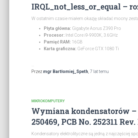
IRQL_not_less_or_equal – r
W ostatnim czasie miałem okazję składać mocny zest
Płyta główna:
Gigabyte Aorus Z390 Pro
Procesor:
Intel Core i9-9900K, 3.6GHz
Pamięć RAM:
16GB
Karta graficzna:
GeForce GTX 1080 Ti
…
Przez
mgr Bartłomiej_Speth
,
7 lat
temu
MIKROKOMPUTERY
Wymiana kondensatorów – 
250469, PCB No. 252311 Rev.
Kondensatory elektrolityczne są jedną z najczęściej sp