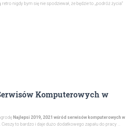
etro nigdy bym się nie spodziewał, że będzie to „podróż życia”
ód Serwisów Komputerowych w
nagrodę
Najlepsi 2019, 2021 wśród serwisów komputerowych w
w. Cieszy to bardzo i daje dużo dodatkowego zapału do pracy …