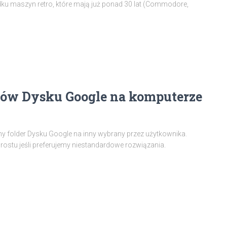
adku maszyn retro, które mają już ponad 30 lat (Commodore,
ików Dysku Google na komputerze
y folder Dysku Google na inny wybrany przez użytkownika.
prostu jeśli preferujemy niestandardowe rozwiązania.