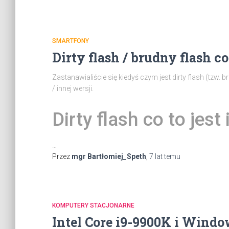
SMARTFONY
Dirty flash / brudny flash co 
Zastanawialiście się kiedyś czym jest dirty flash (tzw. 
/ innej wersji.
Dirty flash co to jest
…
Przez
mgr Bartłomiej_Speth
,
7 lat
temu
KOMPUTERY STACJONARNE
Intel Core i9-9900K i Wind