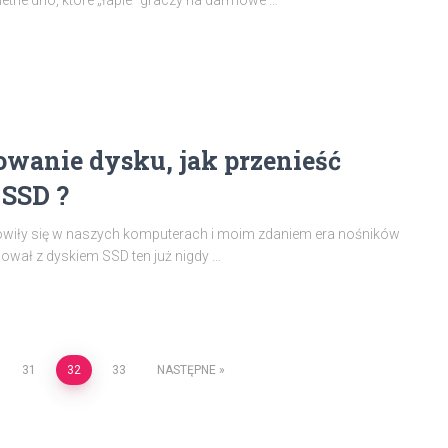
ne dno, które „łapie” graczy na darmowe …
wanie dysku, jak przenieść
SSD ?
omowiły się w naszych komputerach i moim zdaniem era nośników
ował z dyskiem SSD ten już nigdy …
31
32
33
NASTĘPNE