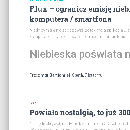
F.lux – ogranicz emisję nieb
komputera / smartfona
Nigdy bym się nie spodziewał, że tak mała aplikacja uła
komputerze czy przeglądać informacji na smartfonie.
Niebieska poświata n
…
Przez
mgr Bartłomiej_Speth
,
7 lat
temu
GRY
Powiało nostalgią, to już 3
Nie będę ukrywał, nigdy nie byłem fanem CD-Action (CD