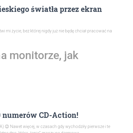
ieskiego światła przez ekran
twi mi życie, bez której nigdy już nie będę chciał pracować na
a monitorze, jak
00 numerów CD-Action!
A) 😉 Nawet więcej, w czasach gdy wychodziły pierwsze i te