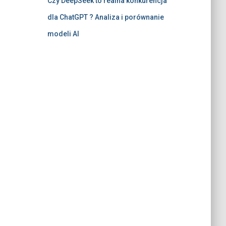
Czy DeepSeek to realna konkurencja
dla ChatGPT ? Analiza i porównanie
modeli AI