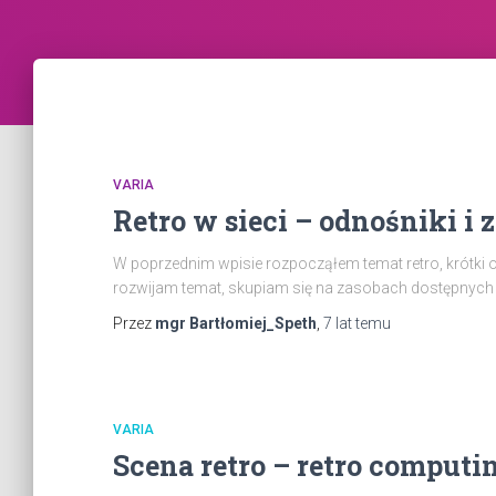
VARIA
Retro w sieci – odnośniki i 
W poprzednim wpisie rozpocząłem temat retro, krótki 
rozwijam temat, skupiam się na zasobach dostępnych w
Przez
mgr Bartłomiej_Speth
,
7 lat
temu
VARIA
Scena retro – retro computi