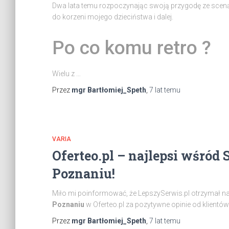
Dwa lata temu rozpoczynając swoją przygodę ze sceną r
do korzeni mojego dzieciństwa i dalej.
Po co komu retro ?
Wielu z …
Przez
mgr Bartłomiej_Speth
,
7 lat
temu
VARIA
Oferteo.pl – najlepsi wśr
Poznaniu!
Miło mi poinformować, że LepszySerwis.pl otrzymał 
Poznaniu
w Oferteo.pl za pozytywne opinie od klientó
Przez
mgr Bartłomiej_Speth
,
7 lat
temu