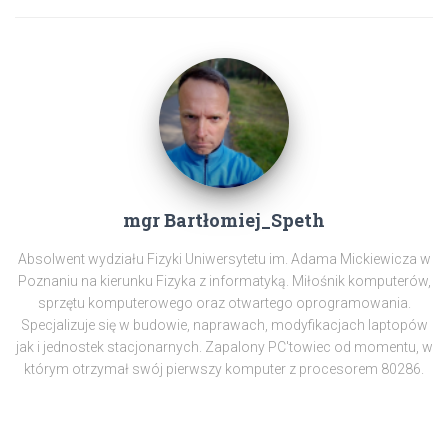
mgr Bartłomiej_Speth
Absolwent wydziału Fizyki Uniwersytetu im. Adama Mickiewicza w
Poznaniu na kierunku Fizyka z informatyką. Miłośnik komputerów,
sprzętu komputerowego oraz otwartego oprogramowania.
Specjalizuje się w budowie, naprawach, modyfikacjach laptopów
jak i jednostek stacjonarnych. Zapalony PC'towiec od momentu, w
którym otrzymał swój pierwszy komputer z procesorem 80286.