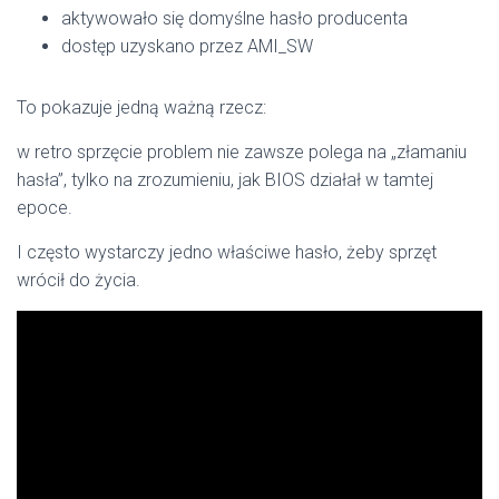
aktywowało się domyślne hasło producenta
dostęp uzyskano przez AMI_SW
To pokazuje jedną ważną rzecz:
w retro sprzęcie problem nie zawsze polega na „złamaniu
hasła”, tylko na zrozumieniu, jak BIOS działał w tamtej
epoce.
I często wystarczy jedno właściwe hasło, żeby sprzęt
wrócił do życia.