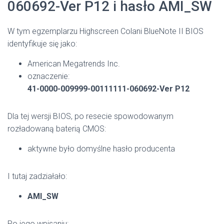
060692-Ver P12 i hasło AMI_SW
W tym egzemplarzu Highscreen Colani BlueNote II BIOS
identyfikuje się jako:
American Megatrends Inc.
oznaczenie:
41-0000-009999-00111111-060692-Ver P12
Dla tej wersji BIOS, po resecie spowodowanym
rozładowaną baterią CMOS:
aktywne było domyślne hasło producenta
I tutaj zadziałało:
AMI_SW
Po jego wpisaniu: