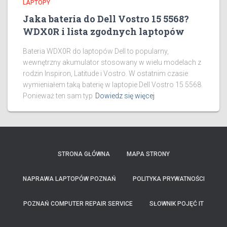
LAPTOPY
Jaka bateria do Dell Vostro 15 5568?
WDX0R i lista zgodnych laptopów
Bateria WDX0R do laptopów Dell to popularny,
wewnętrzny akumulator stosowany w wielu modelach z
rodzin Inspiron, Latitude i Vostro. W ostatnim czasie
wymieniałem taką baterię w laptopie Dell Vostro 15 5568.
Ponieważ ten sam typ
Dowiedz się więcej
STRONA GŁÓWNA
MAPA STRONY
NAPRAWA LAPTOPÓW POZNAŃ
POLITYKA PRYWATNOŚCI
POZNAŃ COMPUTER REPAIR SERVICE
SŁOWNIK POJĘĆ IT