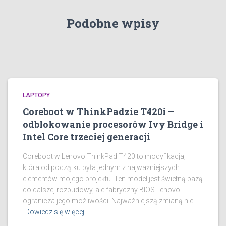
Podobne wpisy
LAPTOPY
Coreboot w ThinkPadzie T420i –
odblokowanie procesorów Ivy Bridge i
Intel Core trzeciej generacji
Coreboot w Lenovo ThinkPad T420 to modyfikacja,
która od początku była jednym z najważniejszych
elementów mojego projektu. Ten model jest świetną bazą
do dalszej rozbudowy, ale fabryczny BIOS Lenovo
ogranicza jego możliwości. Najważniejszą zmianą nie
Dowiedz się więcej