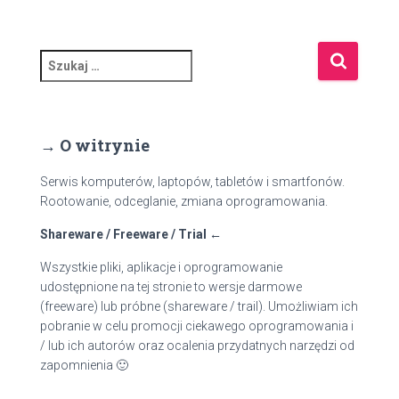
S
z
u
k
a
→ O witrynie
j
:
Serwis komputerów, laptopów, tabletów i smartfonów.
Rootowanie, odceglanie, zmiana oprogramowania.
Shareware / Freeware / Trial ←
Wszystkie pliki, aplikacje i oprogramowanie
udostępnione na tej stronie to wersje darmowe
(freeware) lub próbne (shareware / trail). Umożliwiam ich
pobranie w celu promocji ciekawego oprogramowania i
/ lub ich autorów oraz ocalenia przydatnych narzędzi od
zapomnienia 🙂