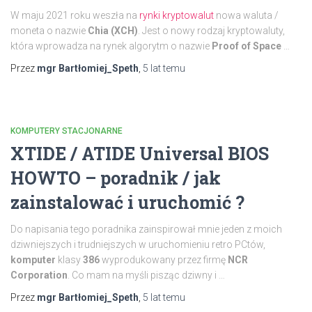
W maju 2021 roku weszła na
rynki kryptowalut
nowa waluta /
moneta o nazwie
Chia (XCH)
. Jest o nowy rodzaj kryptowaluty,
która wprowadza na rynek algorytm o nazwie
Proof of Space
…
Przez
mgr Bartłomiej_Speth
,
5 lat
temu
KOMPUTERY STACJONARNE
XTIDE / ATIDE Universal BIOS
HOWTO – poradnik / jak
zainstalować i uruchomić ?
Do napisania tego poradnika zainspirował mnie jeden z moich
dziwniejszych i trudniejszych w uruchomieniu retro PCtów,
komputer
klasy
386
wyprodukowany przez
firmę
NCR
Corporation
. Co mam na myśli pisząc dziwny i …
Przez
mgr Bartłomiej_Speth
,
5 lat
temu