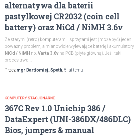
alternatywa dla baterii
pastylkowej CR2032 (coin cell
battery) oraz NiCd / NiMH 3.6v
Ze starymi (retro) komputerami i sprzętami jest (może być) jeden
poważny problem, a mianowicie wylewające baterię i akumulatory
NiCd / NiMH
np.
Varta 3.6v
na PCB (płytę główną). Jeśli taki
proces trwa …
Przez
mgr Bartłomiej_Speth
,
5 lat
temu
KOMPUTERY STACJONARNE
367C Rev 1.0 Unichip 386 /
DataExpert (UNI-386DX/486DLC)
Bios, jumpers & manual