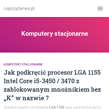
LepszySerwis.pl
PRZEŁ
Komputery stacjonarne
KOMPUTERY STACJONARNE
Jak podkręcić procesor LGA 1155
Intel Core i5-3450 / 3470 z
zablokowanym mnożnikiem bez
„K” w nazwie ?
Systemy oparte o podstawkę
LGA 1155
(ang. Land Grid Array)
to