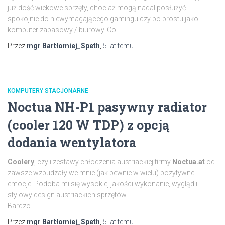
już dość wiekowe sprzęty, chociaż mogą nadal posłużyć
spokojnie do niewymagającego gamingu czy po prostu jako
komputer zapasowy / biurowy. Co …
Przez
mgr Bartłomiej_Speth
,
5 lat
temu
KOMPUTERY STACJONARNE
Noctua NH-P1 pasywny radiator
(cooler 120 W TDP) z opcją
dodania wentylatora
Coolery
, czyli zestawy chłodzenia austriackiej firmy
Noctua.at
od
zawsze wzbudzały we mnie (jak pewnie w wielu) pozytywne
emocje. Podoba mi się wysokiej jakości wykonanie, wygląd i
stylowy design austriackich sprzętów.
Bardzo …
Przez
mgr Bartłomiej_Speth
,
5 lat
temu