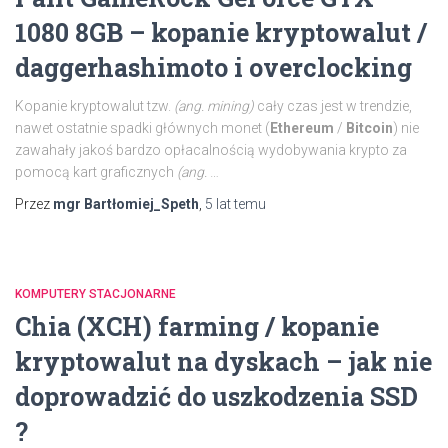
1080 8GB – kopanie kryptowalut /
daggerhashimoto i overclocking
Kopanie kryptowalut tzw.
(ang. mining)
cały czas jest w trendzie,
nawet ostatnie spadki głównych monet (
Ethereum
/
Bitcoin
) nie
zawahały jakoś bardzo opłacalnością wydobywania krypto za
pomocą kart graficznych
(ang.
…
Przez
mgr Bartłomiej_Speth
,
5 lat
temu
KOMPUTERY STACJONARNE
Chia (XCH) farming / kopanie
kryptowalut na dyskach – jak nie
doprowadzić do uszkodzenia SSD
?