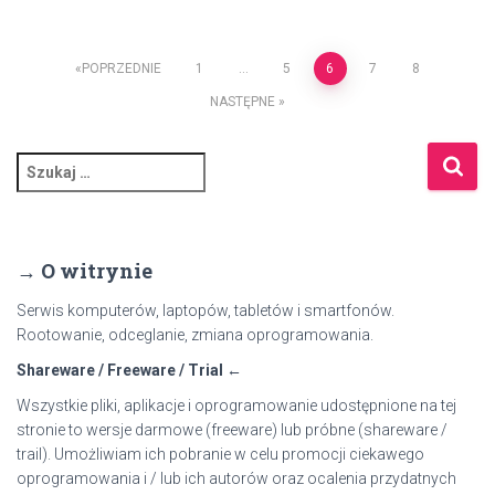
Stronicowanie
POPRZEDNIE
1
…
5
6
7
8
NASTĘPNE
wpisów
S
z
u
k
a
→ O witrynie
j
:
Serwis komputerów, laptopów, tabletów i smartfonów.
Rootowanie, odceglanie, zmiana oprogramowania.
Shareware / Freeware / Trial ←
Wszystkie pliki, aplikacje i oprogramowanie udostępnione na tej
stronie to wersje darmowe (freeware) lub próbne (shareware /
trail). Umożliwiam ich pobranie w celu promocji ciekawego
oprogramowania i / lub ich autorów oraz ocalenia przydatnych