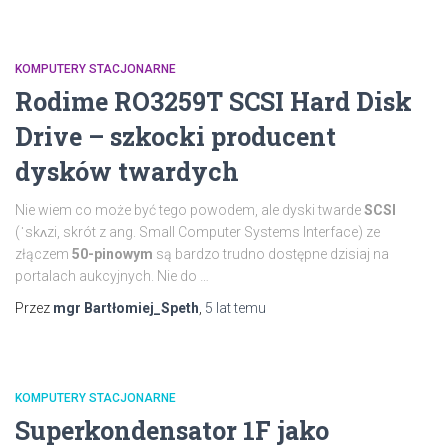
KOMPUTERY STACJONARNE
Rodime RO3259T SCSI Hard Disk
Drive – szkocki producent
dysków twardych
Nie wiem co może być tego powodem, ale dyski twarde
SCSI
(ˈskʌzi, skrót z ang. Small Computer Systems Interface) ze
złączem
50-pinowym
są bardzo trudno dostępne dzisiaj na
portalach aukcyjnych. Nie do …
Przez
mgr Bartłomiej_Speth
,
5 lat
temu
KOMPUTERY STACJONARNE
Superkondensator 1F jako