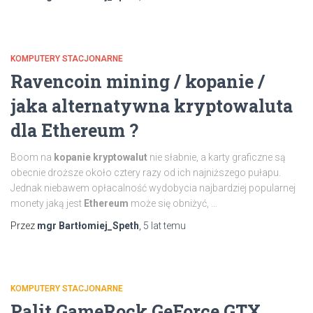
KOMPUTERY STACJONARNE
Ravencoin mining / kopanie /
jaka alternatywna kryptowaluta
dla Ethereum ?
Boom na
kopanie kryptowalut
nie słabnie, a karty graficzne są
obecnie droższe około cztery razy od ich najniższego pułapu.
Jednak niebawem opłacalność wydobycia najbardziej popularnej
monety jaką jest
Ethereum
może się obniżyć, …
Przez
mgr Bartłomiej_Speth
,
5 lat
temu
KOMPUTERY STACJONARNE
Palit GameRock GeForce GTX