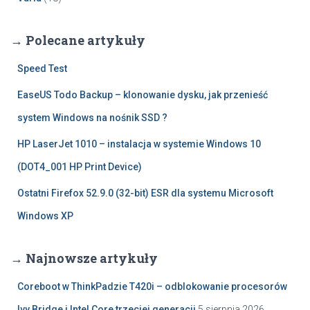
→ Polecane artykuły
Speed Test
EaseUS Todo Backup – klonowanie dysku, jak przenieść
system Windows na nośnik SSD ?
HP LaserJet 1010 – instalacja w systemie Windows 10
(DOT4_001 HP Print Device)
Ostatni Firefox 52.9.0 (32-bit) ESR dla systemu Microsoft
Windows XP
→ Najnowsze artykuły
Coreboot w ThinkPadzie T420i – odblokowanie procesorów
Ivy Bridge i Intel Core trzeciej generacji
5 sierpnia 2026