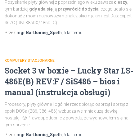
Pozyskanie płyty głównej z poprzedniego wieku zawsze
cieszy
,
tym bardziej
gdy
uda się
ją
przywrócić do życia
, czego udało się
dokonać z moim najnowszym znaleziskiem jakim jest DataExpert
367C (UNI-386DX/486DLC).…
Przez
mgr Bartłomiej_Speth
,
5 lat
temu
KOMPUTERY STACJONARNE
Socket 3 w boxie – Lucky Star LS-
486E(B) REV:F / SiS486 – bios i
manual (instrukcja obsługi)
Procesory, płyty główne i ogólnie rzecz biorąc osprzęt i sprzęt z
epoki DOSa (286, 386, 486) wzbudza we mnie dużą dawkę
nostalgii 🙂 Prawdopodobnie z powodu, że wychowałem się na
tym sprzęcie …
Przez
mgr Bartłomiej_Speth
,
5 lat
temu